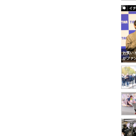
イ
お笑いト
がファ