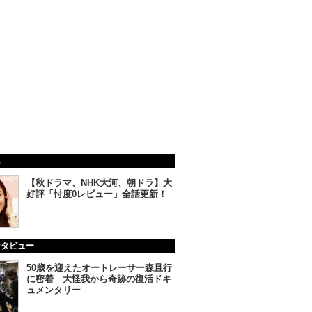
集
【秋ドラマ、NHK大河、朝ドラ】大
好評「忖度0レビュー」全話更新！
ンタビュー
50歳を迎えたオートレーサー森且行
に密着 大怪我から奇跡の復活ドキ
ュメンタリー