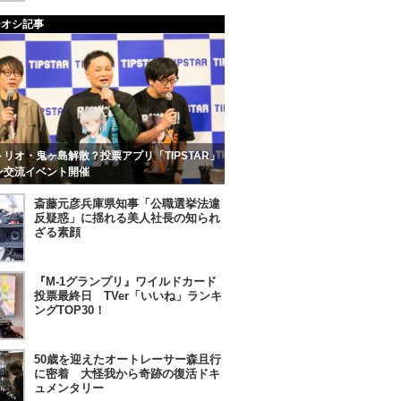
チオシ記事
リオ・鬼ヶ島解散？投票アプリ「TIPSTAR」
ン交流イベント開催
斎藤元彦兵庫県知事「公職選挙法違
反疑惑」に揺れる美人社長の知られ
ざる素顔
『M-1グランプリ』ワイルドカード
投票最終日 TVer「いいね」ランキ
ングTOP30！
50歳を迎えたオートレーサー森且行
に密着 大怪我から奇跡の復活ドキ
ュメンタリー