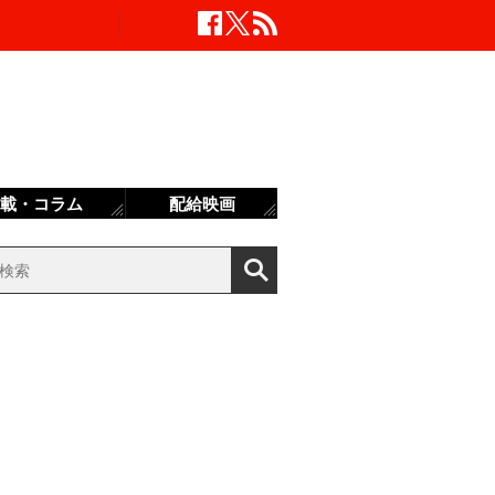
載・コラム
配給映画