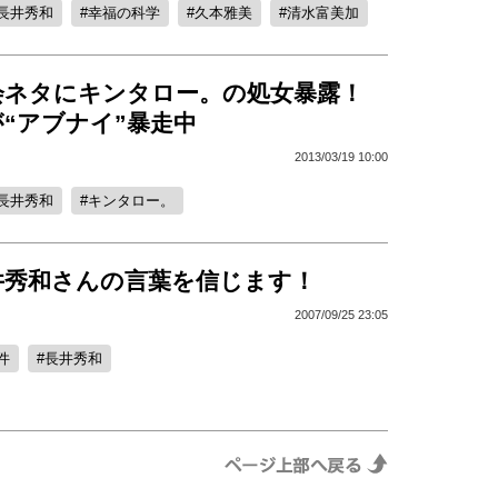
長井秀和
幸福の科学
久本雅美
清水富美加
会ネタにキンタロー。の処女暴露！
“アブナイ”暴走中
2013/03/19 10:00
長井秀和
キンタロー。
井秀和さんの言葉を信じます！
2007/09/25 23:05
件
長井秀和