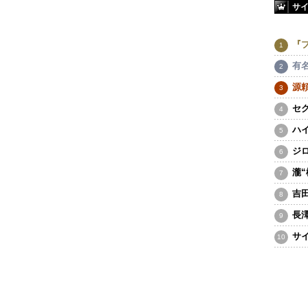
サ
『
有
源
セ
ハ
ジ
瀧
吉
長
サ