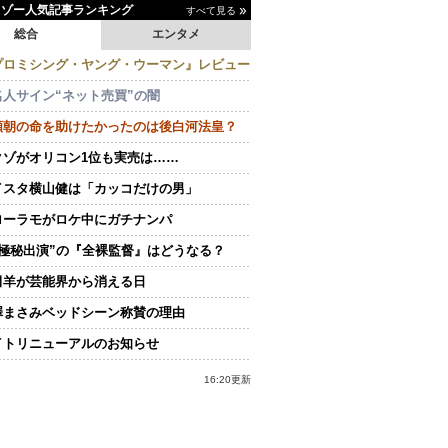
イゾー人気記事ランキング
すべて見る
総合
エンタメ
プロミシング・ヤング・ウーマン』レビュー
名人サイン“ネット売買”の闇
頼朝の命を助けたかったのは後白河法皇？
クゾがオリコン1位も実売は……
イスタ横山健は「カッコだけの男」
ローラモがロケ中にガチナンパ
“極秘出演”の『全裸監督』はどうなる？
田羊が芸能界から消える日
澤まさみベッドシーン称賛の理由
イトリニューアルのお知らせ
16:20更新