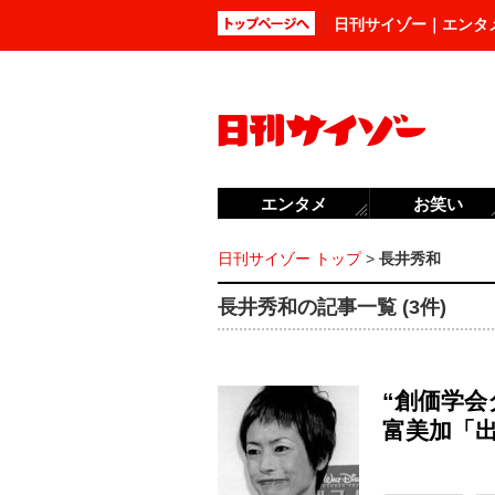
日刊サイゾー｜エンタ
エンタメ
お笑い
日刊サイゾー トップ
>
長井秀和
長井秀和の記事一覧 (3件)
“創価学会
富美加「