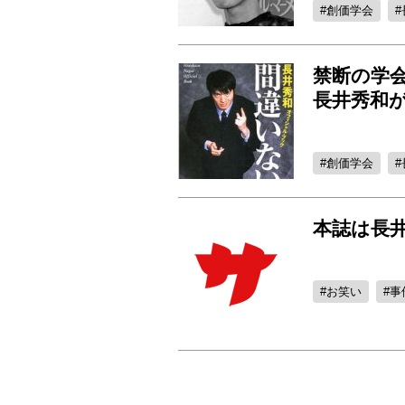
創価学会
禁断の学
長井秀和が
創価学会
本誌は長
お笑い
事