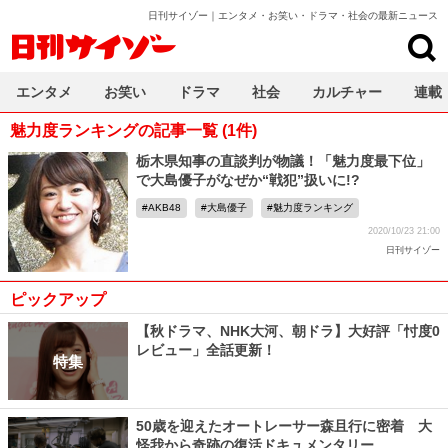
日刊サイゾー｜エンタメ・お笑い・ドラマ・社会の最新ニュース
日刊サイゾー
エンタメ
お笑い
ドラマ
社会
カルチャー
連載
魅力度ランキングの記事一覧 (1件)
栃木県知事の直談判が物議！「魅力度最下位」
で大島優子がなぜか“戦犯”扱いに!?
AKB48
大島優子
魅力度ランキング
2020/10/23 21:00
日刊サイゾー
ピックアップ
【秋ドラマ、NHK大河、朝ドラ】大好評「忖度0
レビュー」全話更新！
特集
50歳を迎えたオートレーサー森且行に密着 大
怪我から奇跡の復活ドキュメンタリー