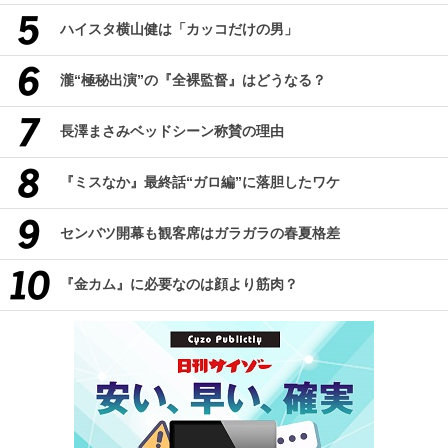
ハイスタ横山健は「カッコだけの男」
瀧“極秘出演”の『全裸監督』はどうなる？
長澤まさみベッドシーン称賛の理由
『ミスなか』最終話“ガロ編”に落胆したワケ
センバツ開幕も観客席はガラガラの春夏格差
『金カム』に必要なのは顔より筋肉？