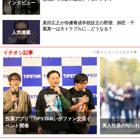
インタビュー
真田広之が俳優養成学校設立の野望、師匠・千
葉真一は大トラブルに…どうなる？
人気連載
イチオシ記事
※横スクロールできます▶
投票アプリ「TIPSTAR」がファン交流イ
ベント開催
美人社長の知られ