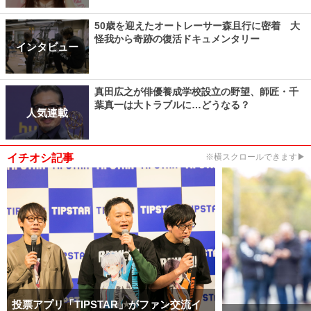
50歳を迎えたオートレーサー森且行に密着 大
怪我から奇跡の復活ドキュメンタリー
インタビュー
真田広之が俳優養成学校設立の野望、師匠・千
葉真一は大トラブルに…どうなる？
人気連載
イチオシ記事
※横スクロールできます▶
投票アプリ「TIPSTAR」がファン交流イ