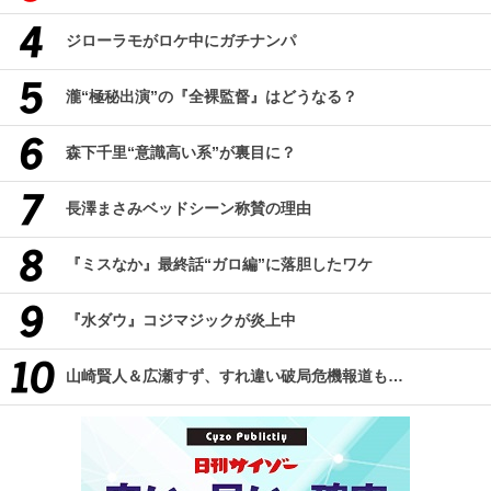
ジローラモがロケ中にガチナンパ
瀧“極秘出演”の『全裸監督』はどうなる？
森下千里“意識高い系”が裏目に？
長澤まさみベッドシーン称賛の理由
『ミスなか』最終話“ガロ編”に落胆したワケ
『水ダウ』コジマジックが炎上中
山崎賢人＆広瀬すず、すれ違い破局危機報道も…