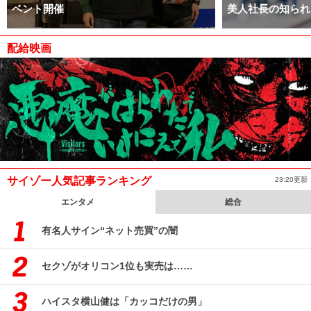
ベント開催
美人社長の知られ
配給映画
サイゾー人気記事ランキング
23:20更新
エンタメ
総合
有名人サイン“ネット売買”の闇
セクゾがオリコン1位も実売は……
ハイスタ横山健は「カッコだけの男」