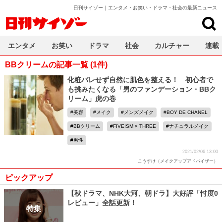
日刊サイゾー｜エンタメ・お笑い・ドラマ・社会の最新ニュース
日刊サイゾー
エンタメ
お笑い
ドラマ
社会
カルチャー
連載
BBクリームの記事一覧 (1件)
化粧バレせず自然に肌色を整える！ 初心者で
も挑みたくなる「男のファンデーション・BBク
リーム」虎の巻
美容
メイク
メンズメイク
BOY DE CHANEL
BBクリーム
FIVEISM × THREE
ナチュラルメイク
男性
2021/02/06 13:00
こうすけ（メイクアップアドバイザー）
ピックアップ
【秋ドラマ、NHK大河、朝ドラ】大好評「忖度0
レビュー」全話更新！
特集