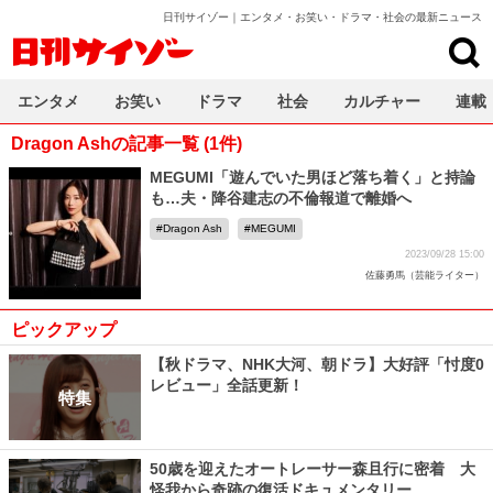
日刊サイゾー｜エンタメ・お笑い・ドラマ・社会の最新ニュース
日刊サイゾー
エンタメ
お笑い
ドラマ
社会
カルチャー
連載
Dragon Ashの記事一覧 (1件)
MEGUMI「遊んでいた男ほど落ち着く」と持論
も…夫・降谷建志の不倫報道で離婚へ
Dragon Ash
MEGUMI
2023/09/28 15:00
佐藤勇馬（芸能ライター）
ピックアップ
【秋ドラマ、NHK大河、朝ドラ】大好評「忖度0
レビュー」全話更新！
特集
50歳を迎えたオートレーサー森且行に密着 大
怪我から奇跡の復活ドキュメンタリー