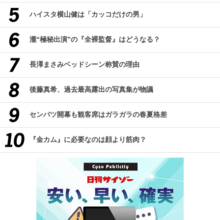
ハイスタ横山健は「カッコだけの男」
瀧“極秘出演”の『全裸監督』はどうなる？
長澤まさみベッドシーン称賛の理由
後藤真希、過去最高露出の写真集が物議
センバツ開幕も観客席はガラガラの春夏格差
『金カム』に必要なのは顔より筋肉？