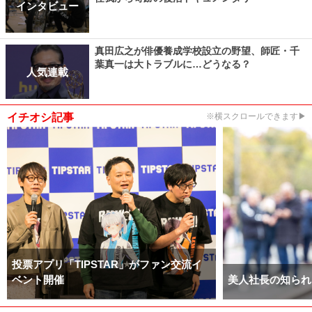
インタビュー
真田広之が俳優養成学校設立の野望、師匠・千
葉真一は大トラブルに…どうなる？
人気連載
イチオシ記事
※横スクロールできます▶
投票アプリ「TIPSTAR」がファン交流イ
ベント開催
美人社長の知られ