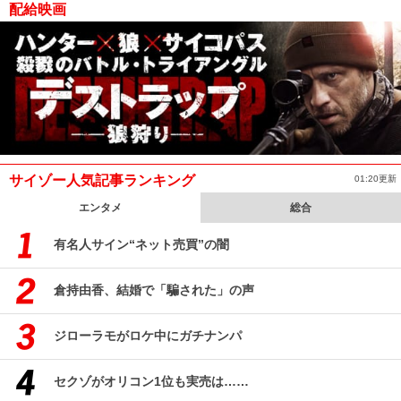
配給映画
サイゾー人気記事ランキング
01:20更新
エンタメ
総合
有名人サイン“ネット売買”の闇
倉持由香、結婚で「騙された」の声
ジローラモがロケ中にガチナンパ
セクゾがオリコン1位も実売は……