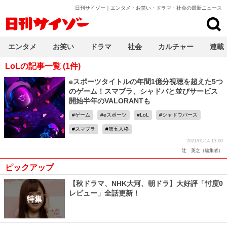
日刊サイゾー｜エンタメ・お笑い・ドラマ・社会の最新ニュース
日刊サイゾー
エンタメ
お笑い
ドラマ
社会
カルチャー
連載
LoLの記事一覧 (1件)
eスポーツタイトルの年間1億分視聴を超えた5つ
のゲーム！スマブラ、シャドバと並びサービス
開始半年のVALORANTも
ゲーム
eスポーツ
LoL
シャドウバース
スマブラ
第五人格
2021/01/14 13:00
辻 英之（編集者）
ピックアップ
【秋ドラマ、NHK大河、朝ドラ】大好評「忖度0
レビュー」全話更新！
特集