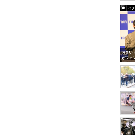
イ
お笑いト
がファ