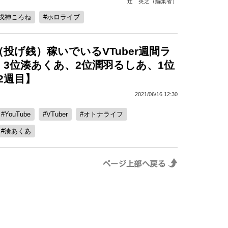
辻 英之（編集者）
戌神ころね
ホロライブ
投げ銭）稼いでいるVTuber週間ラ
3位湊あくあ、2位潤羽るしあ、1位
2週目】
2021/06/16 12:30
YouTube
VTuber
オトナライフ
湊あくあ