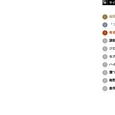
サ
吉
『
有
源
ジ
セ
ハ
瀧
南
倉