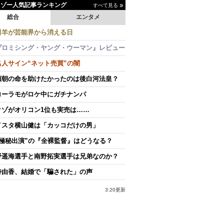
イゾー人気記事ランキング
すべて見る
総合
エンタメ
田羊が芸能界から消える日
プロミシング・ヤング・ウーマン』レビュー
名人サイン“ネット売買”の闇
頼朝の命を助けたかったのは後白河法皇？
ローラモがロケ中にガチナンパ
クゾがオリコン1位も実売は……
イスタ横山健は「カッコだけの男」
“極秘出演”の『全裸監督』はどうなる？
野遥海選手と南野拓実選手は兄弟なのか？
持由香、結婚で「騙された」の声
3:20更新