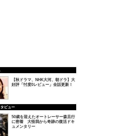
集
【秋ドラマ、NHK大河、朝ドラ】大
好評「忖度0レビュー」全話更新！
ンタビュー
50歳を迎えたオートレーサー森且行
に密着 大怪我から奇跡の復活ドキ
ュメンタリー