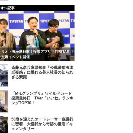
チオシ記事
リオ・鬼ヶ島解散？投票アプリ「TIPSTAR」
ン交流イベント開催
斎藤元彦兵庫県知事「公職選挙法違
反疑惑」に揺れる美人社長の知られ
ざる素顔
『M-1グランプリ』ワイルドカード
投票最終日 TVer「いいね」ランキ
ングTOP30！
50歳を迎えたオートレーサー森且行
に密着 大怪我から奇跡の復活ドキ
ュメンタリー