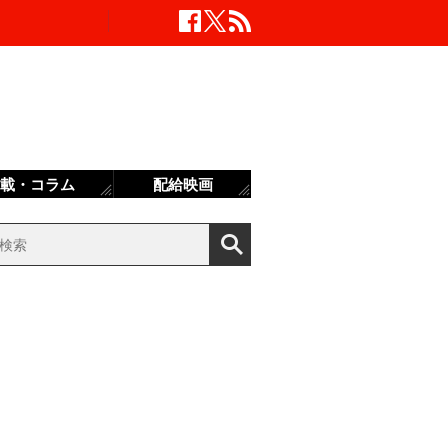
載・コラム
配給映画