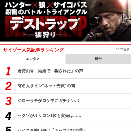
サイゾー人気記事ランキング
08:20更新
エンタメ
総合
倉持由香、結婚で「騙された」の声
有名人サイン“ネット売買”の闇
ジローラモがロケ中にガチナンパ
セクゾがオリコン1位も実売は……
ハイスタ横山健は「カッコだけの男」