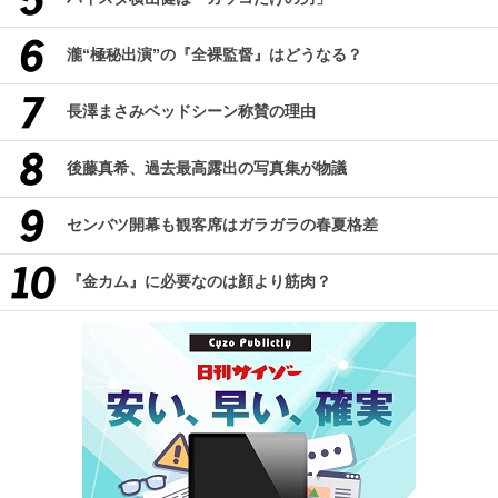
瀧“極秘出演”の『全裸監督』はどうなる？
長澤まさみベッドシーン称賛の理由
後藤真希、過去最高露出の写真集が物議
センバツ開幕も観客席はガラガラの春夏格差
『金カム』に必要なのは顔より筋肉？