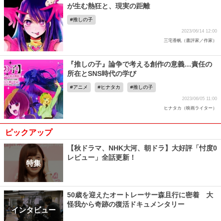
が生む熱狂と、現実の距離
推しの子
2023/06/14 12:00
三宅香帆（書評家／作家）
『推しの子』論争で考える創作の意義…責任の
所在とSNS時代の学び
アニメ
ヒナタカ
推しの子
2023/06/05 11:00
ヒナタカ（映画ライター）
ピックアップ
【秋ドラマ、NHK大河、朝ドラ】大好評「忖度0
レビュー」全話更新！
特集
50歳を迎えたオートレーサー森且行に密着 大
怪我から奇跡の復活ドキュメンタリー
インタビュー