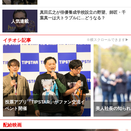
真田広之が俳優養成学校設立の野望、師匠・千
葉真一は大トラブルに…どうなる？
人気連載
イチオシ記事
※横スクロールできます▶
投票アプリ「TIPSTAR」がファン交流イ
ベント開催
美人社長の知られ
配給映画