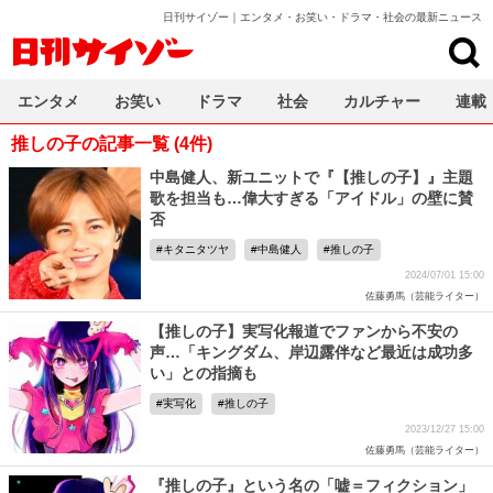
日刊サイゾー｜エンタメ・お笑い・ドラマ・社会の最新ニュース
日刊サイゾー
エンタメ
お笑い
ドラマ
社会
カルチャー
連載
推しの子の記事一覧 (4件)
中島健人、新ユニットで『【推しの子】』主題
歌を担当も…偉大すぎる「アイドル」の壁に賛
否
キタニタツヤ
中島健人
推しの子
2024/07/01 15:00
佐藤勇馬（芸能ライター）
【推しの子】実写化報道でファンから不安の
声…「キングダム、岸辺露伴など最近は成功多
い」との指摘も
実写化
推しの子
2023/12/27 15:00
佐藤勇馬（芸能ライター）
『推しの子』という名の「嘘＝フィクション」