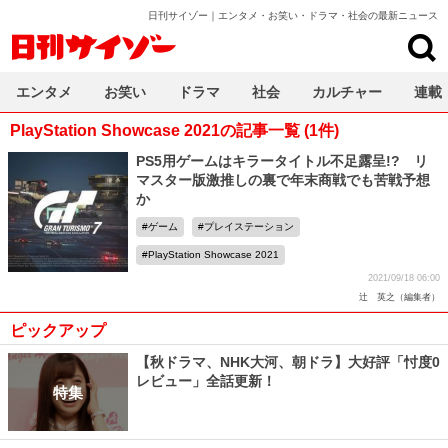
日刊サイゾー｜エンタメ・お笑い・ドラマ・社会の最新ニュース
日刊サイゾー
エンタメ
お笑い
ドラマ
社会
カルチャー
連載
PlayStation Showcase 2021の記事一覧 (1件)
PS5用ゲームはキラータイトル不足露呈!? リ
マスター版激推しの裏で年末商戦でも苦戦予想
か
ゲーム
プレイステーション
PlayStation Showcase 2021
2021/09/18 06:00
辻 英之（編集者）
ピックアップ
【秋ドラマ、NHK大河、朝ドラ】大好評「忖度0
レビュー」全話更新！
特集