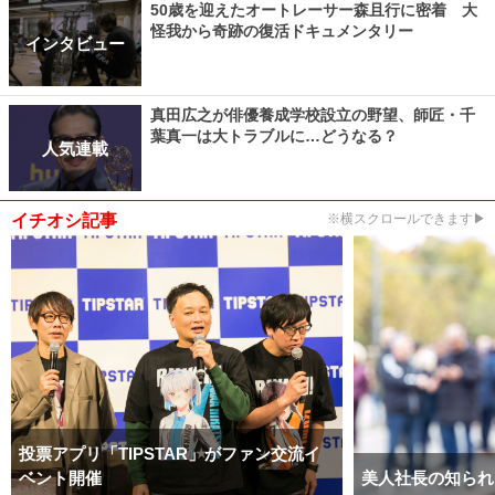
50歳を迎えたオートレーサー森且行に密着 大
怪我から奇跡の復活ドキュメンタリー
インタビュー
真田広之が俳優養成学校設立の野望、師匠・千
葉真一は大トラブルに…どうなる？
人気連載
イチオシ記事
※横スクロールできます▶
投票アプリ「TIPSTAR」がファン交流イ
ベント開催
美人社長の知られ