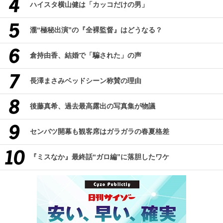
ハイスタ横山健は「カッコだけの男」
瀧“極秘出演”の『全裸監督』はどうなる？
倉持由香、結婚で「騙された」の声
長澤まさみベッドシーン称賛の理由
後藤真希、過去最高露出の写真集が物議
センバツ開幕も観客席はガラガラの春夏格差
『ミスなか』最終話“ガロ編”に落胆したワケ