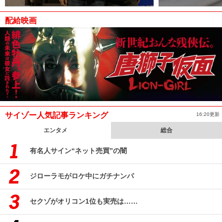
配給映画
サイゾー人気記事ランキング
16:20更新
エンタメ
総合
有名人サイン“ネット売買”の闇
ジローラモがロケ中にガチナンパ
セクゾがオリコン1位も実売は……