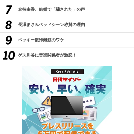
倉持由香、結婚で「騙された」の声
長澤まさみベッドシーン称賛の理由
ベッキー復帰難航のワケ
ゲス川谷に音楽関係者が激怒！