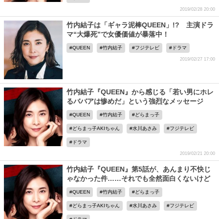
2019/02/28 20:00
竹内結子は「ギャラ泥棒QUEEN」!? 主演ドラ
マ“大爆死”で女優価値が暴落中！
QUEEN
竹内結子
フジテレビ
ドラマ
2019/02/27 17:00
竹内結子『QUEEN』から感じる「若い男にホレ
るババアは惨めだ」という強烈なメッセージ
QUEEN
竹内結子
どらまっ子
どらまっ子AKIちゃん
水川あさみ
フジテレビ
ドラマ
2019/02/21 20:00
竹内結子『QUEEN』第5話が、あんまり不快じ
ゃなかった件……それでも全然面白くないけど
QUEEN
竹内結子
どらまっ子
どらまっ子AKIちゃん
水川あさみ
フジテレビ