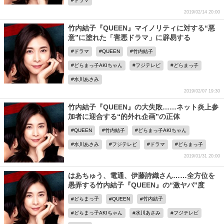
ドラマ
2019/02/14 20:00
竹内結子『QUEEN』マイノリティに対する“悪
意”に塗れた「害悪ドラマ」に辟易する
ドラマ
QUEEN
竹内結子
どらまっ子AKIちゃん
フジテレビ
どらまっ子
水川あさみ
2019/02/07 19:30
竹内結子『QUEEN』の大失敗……ネット炎上参
加者に迎合する“的外れ企画”の正体
QUEEN
竹内結子
どらまっ子AKIちゃん
水川あさみ
フジテレビ
ドラマ
どらまっ子
2019/01/31 20:00
はあちゅう、電通、伊藤詩織さん……全方位を
愚弄する竹内結子『QUEEN』の“激ヤバ”度
どらまっ子
QUEEN
竹内結子
どらまっ子AKIちゃん
水川あさみ
フジテレビ