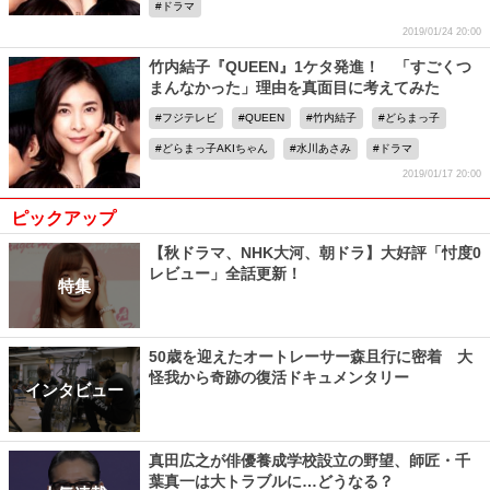
ドラマ
2019/01/24 20:00
竹内結子『QUEEN』1ケタ発進！ 「すごくつ
まんなかった」理由を真面目に考えてみた
フジテレビ
QUEEN
竹内結子
どらまっ子
どらまっ子AKIちゃん
水川あさみ
ドラマ
2019/01/17 20:00
ピックアップ
【秋ドラマ、NHK大河、朝ドラ】大好評「忖度0
レビュー」全話更新！
特集
50歳を迎えたオートレーサー森且行に密着 大
怪我から奇跡の復活ドキュメンタリー
インタビュー
真田広之が俳優養成学校設立の野望、師匠・千
葉真一は大トラブルに…どうなる？