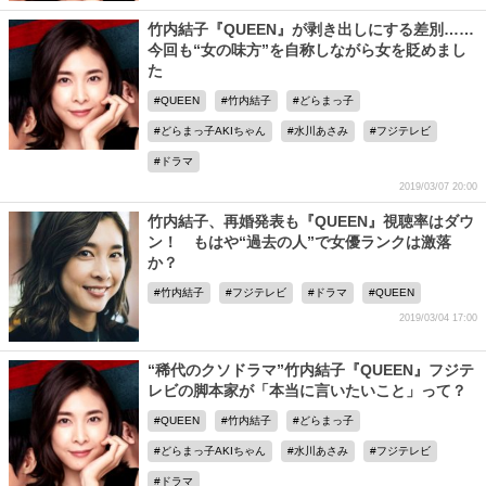
竹内結子『QUEEN』が剥き出しにする差別……
今回も“女の味方”を自称しながら女を貶めまし
た
QUEEN
竹内結子
どらまっ子
どらまっ子AKIちゃん
水川あさみ
フジテレビ
ドラマ
2019/03/07 20:00
竹内結子、再婚発表も『QUEEN』視聴率はダウ
ン！ もはや“過去の人”で女優ランクは激落
か？
竹内結子
フジテレビ
ドラマ
QUEEN
2019/03/04 17:00
“稀代のクソドラマ”竹内結子『QUEEN』フジテ
レビの脚本家が「本当に言いたいこと」って？
QUEEN
竹内結子
どらまっ子
どらまっ子AKIちゃん
水川あさみ
フジテレビ
ドラマ