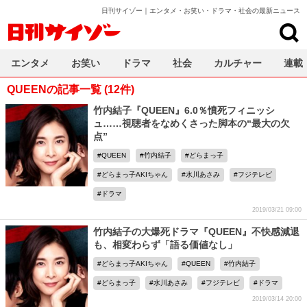
日刊サイゾー｜エンタメ・お笑い・ドラマ・社会の最新ニュース
日刊サイゾー
エンタメ
お笑い
ドラマ
社会
カルチャー
連載
QUEENの記事一覧 (12件)
竹内結子『QUEEN』6.0％憤死フィニッシ
ュ……視聴者をなめくさった脚本の“最大の欠
点”
QUEEN
竹内結子
どらまっ子
どらまっ子AKIちゃん
水川あさみ
フジテレビ
ドラマ
2019/03/21 09:00
竹内結子の大爆死ドラマ『QUEEN』不快感減退
も、相変わらず「語る価値なし」
どらまっ子AKIちゃん
QUEEN
竹内結子
どらまっ子
水川あさみ
フジテレビ
ドラマ
2019/03/14 20:00