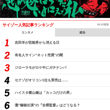
サイゾー人気記事ランキング
06:20更新
エンタメ
総合
吉田羊が芸能界から消える日
有名人サイン“ネット売買”の闇
ジローラモがロケ中にガチナンパ
セクゾがオリコン1位も実売は……
ハイスタ横山健は「カッコだけの男」
瀧“極秘出演”の『全裸監督』はどうなる？