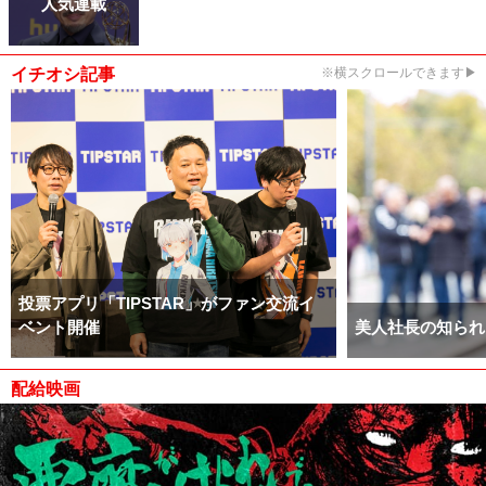
人気連載
イチオシ記事
※横スクロールできます▶
投票アプリ「TIPSTAR」がファン交流イ
ベント開催
美人社長の知られ
配給映画