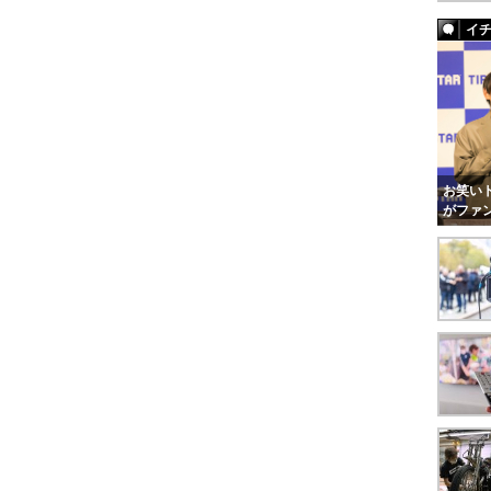
イ
お笑いト
がファ