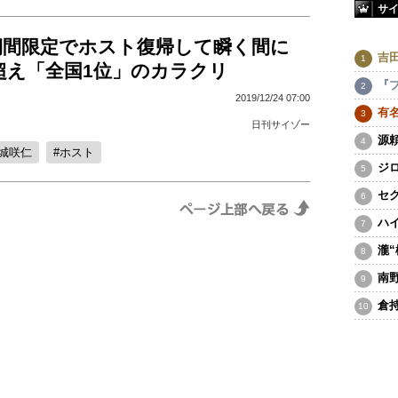
サ
期間限定でホスト復帰して瞬く間に
吉
D超え「全国1位」のカラクリ
『
2019/12/24 07:00
有
日刊サイゾー
源
城咲仁
ホスト
ジ
セ
ハ
瀧
南
倉