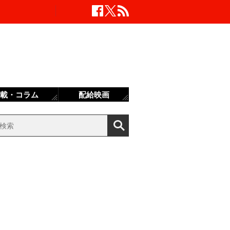
載・コラム
配給映画