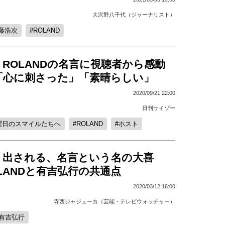
大沢野八千代（ジャーナリスト）
藤浩次
ROLAND
ROLANDの名言に視聴者から感動
「心に刺さった」「素晴らしい」
2020/09/21 22:00
日刊サイゾー
曜日のスマイルたちへ
ROLAND
ホスト
り出される、名言という名の大喜
LANDと有吉弘行の共通点
2020/03/12 16:00
寺西ジャジューカ（芸能・テレビウォッチャー）
有吉弘行