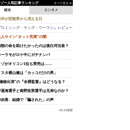
イゾー人気記事ランキング
すべて見る
総合
エンタメ
田羊が芸能界から消える日
プロミシング・ヤング・ウーマン』レビュー
名人サイン“ネット売買”の闇
頼朝の命を助けたかったのは後白河法皇？
ローラモがロケ中にガチナンパ
クゾがオリコン1位も実売は……
イスタ横山健は「カッコだけの男」
“極秘出演”の『全裸監督』はどうなる？
野遥海選手と南野拓実選手は兄弟なのか？
持由香、結婚で「騙された」の声
05:20更新