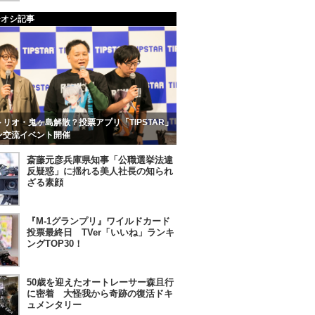
チオシ記事
リオ・鬼ヶ島解散？投票アプリ「TIPSTAR」
ン交流イベント開催
斎藤元彦兵庫県知事「公職選挙法違
反疑惑」に揺れる美人社長の知られ
ざる素顔
『M-1グランプリ』ワイルドカード
投票最終日 TVer「いいね」ランキ
ングTOP30！
50歳を迎えたオートレーサー森且行
に密着 大怪我から奇跡の復活ドキ
ュメンタリー