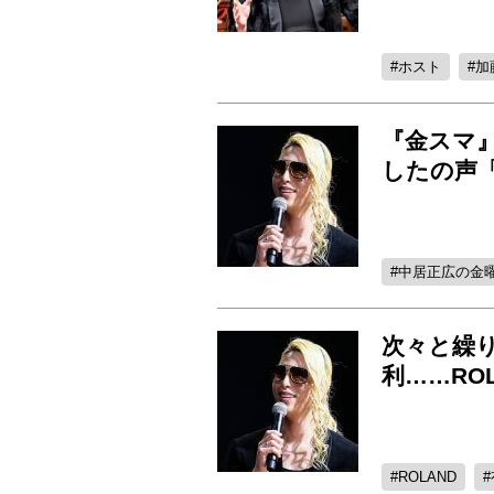
ホスト
加
『金スマ』
したの声
中居正広の金
次々と繰
利……RO
ROLAND