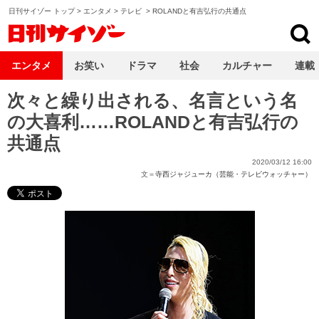
日刊サイゾー トップ
>
エンタメ
>
テレビ
>
ROLANDと有吉弘行の共通点
日刊サイゾー
エンタメ
お笑い
ドラマ
社会
カルチャー
連載
次々と繰り出される、名言という名
の大喜利……ROLANDと有吉弘行の
共通点
2020/03/12 16:00
文＝
寺西ジャジューカ（芸能・テレビウォッチャー）