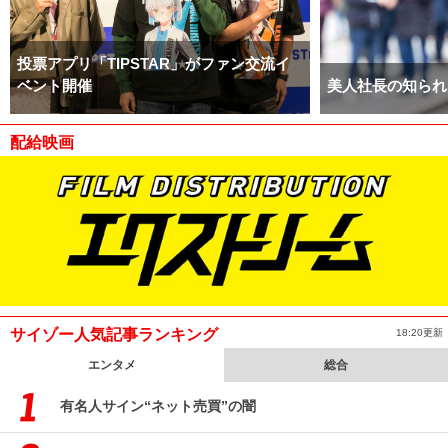
投票アプリ「TIPSTAR」がファン交流イ
ベント開催
美人社長の知られ
配給映画
サイゾー人気記事ランキング
18:20更新
エンタメ
総合
有名人サイン“ネット売買”の闇