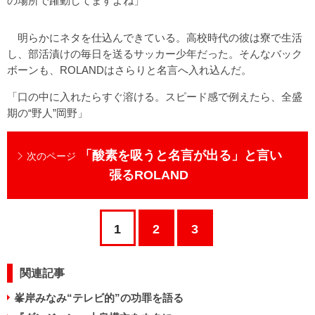
の場所で躍動してますよね」
明らかにネタを仕込んできている。高校時代の彼は寮で生活
し、部活漬けの毎日を送るサッカー少年だった。そんなバック
ボーンも、ROLANDはさらりと名言へ入れ込んだ。
「口の中に入れたらすぐ溶ける。スピード感で例えたら、全盛
期の“野人”岡野」
「酸素を吸うと名言が出る」と言い
次のページ
張るROLAND
1
2
3
関連記事
峯岸みなみ“テレビ的”の功罪を語る