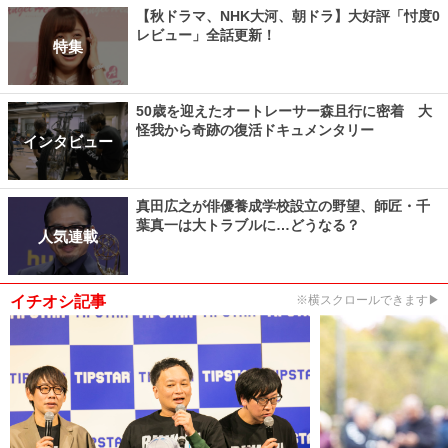
【秋ドラマ、NHK大河、朝ドラ】大好評「忖度0
レビュー」全話更新！
特集
50歳を迎えたオートレーサー森且行に密着 大
怪我から奇跡の復活ドキュメンタリー
インタビュー
真田広之が俳優養成学校設立の野望、師匠・千
葉真一は大トラブルに…どうなる？
人気連載
イチオシ記事
※横スクロールできます▶