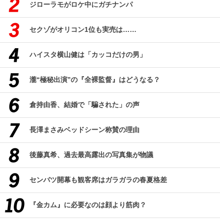
ジローラモがロケ中にガチナンパ
セクゾがオリコン1位も実売は……
ハイスタ横山健は「カッコだけの男」
瀧“極秘出演”の『全裸監督』はどうなる？
倉持由香、結婚で「騙された」の声
長澤まさみベッドシーン称賛の理由
後藤真希、過去最高露出の写真集が物議
センバツ開幕も観客席はガラガラの春夏格差
『金カム』に必要なのは顔より筋肉？