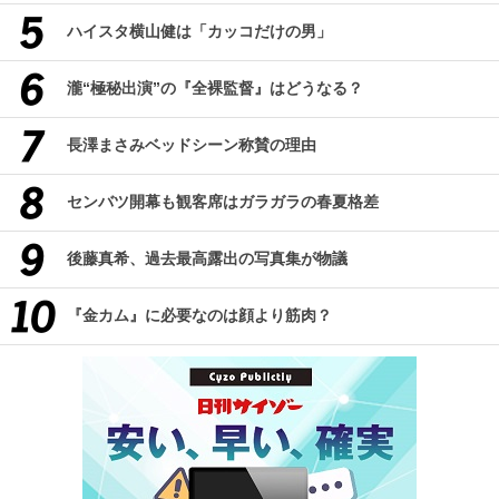
ハイスタ横山健は「カッコだけの男」
瀧“極秘出演”の『全裸監督』はどうなる？
長澤まさみベッドシーン称賛の理由
センバツ開幕も観客席はガラガラの春夏格差
後藤真希、過去最高露出の写真集が物議
『金カム』に必要なのは顔より筋肉？