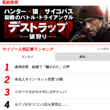
配給映画
サイゾー人気記事ランキング
11:20更新
エンタメ
総合
倉持由香、結婚で「騙された」の声
有名人サイン“ネット売買”の闇
ジローラモがロケ中にガチナンパ
セクゾがオリコン1位も実売は……