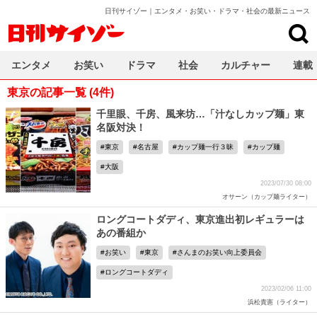
日刊サイゾー｜エンタメ・お笑い・ドラマ・社会の最新ニュース
日刊サイゾー
エンタメ
お笑い
ドラマ
社会
カルチャー
連載
東京の記事一覧 (4件)
千里眼、千房、風来坊…「汁なしカップ麺」東
名阪対決！
東京
名古屋
カップ麺一行３昧
カップ麺
大阪
2023/07/30 08:00
オサーン（カップ麺ライター）
ロングコートダディ、東京進出初レギュラーは
あの番組か
お笑い
東京
さんまのお笑い向上委員会
ロングコートダディ
2023/02/06 11:00
浜松貴憲（ライター）