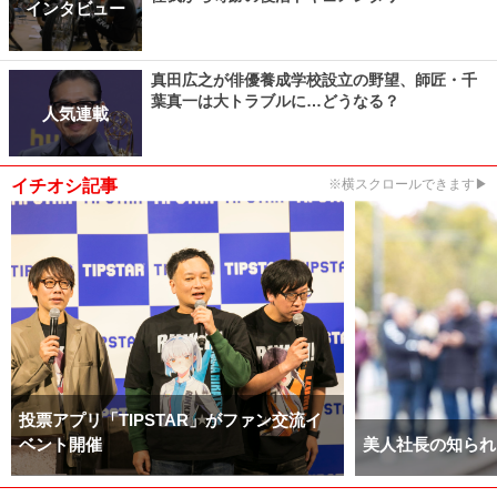
インタビュー
真田広之が俳優養成学校設立の野望、師匠・千
葉真一は大トラブルに…どうなる？
人気連載
イチオシ記事
※横スクロールできます▶
投票アプリ「TIPSTAR」がファン交流イ
ベント開催
美人社長の知られ