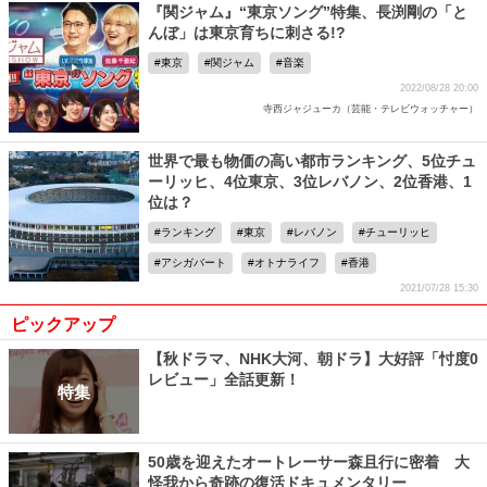
『関ジャム』“東京ソング”特集、長渕剛の「と
んぼ」は東京育ちに刺さる!?
東京
関ジャム
音楽
2022/08/28 20:00
寺西ジャジューカ（芸能・テレビウォッチャー）
世界で最も物価の高い都市ランキング、5位チュ
ーリッヒ、4位東京、3位レバノン、2位香港、1
位は？
ランキング
東京
レバノン
チューリッヒ
アシガバート
オトナライフ
香港
2021/07/28 15:30
ピックアップ
【秋ドラマ、NHK大河、朝ドラ】大好評「忖度0
レビュー」全話更新！
特集
50歳を迎えたオートレーサー森且行に密着 大
怪我から奇跡の復活ドキュメンタリー