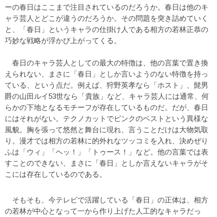
ーの春日はここまで注目されているのだろうか。春日は他のキ
ャラ芸人とどこが違うのだろうか。その問題を突き詰めていく
と、「春日」というキャラの仕掛け人である相方の若林正恭の
巧妙な戦略が浮かび上がってくる。
春日のキャラ芸人としての最大の特徴は、他の言葉で置き換
えられない、まさに「春日」としか言いようのない特徴を持っ
ている、という点だ。例えば、狩野英孝なら「ホスト」、髭男
爵の山田ルイ53世なら「貴族」など、キャラ芸人には通常、何
らかの下地となるモチーフが存在しているものだ。だが、春日
にはそれがない。テクノカットでピンクのベストという異様な
風貌。胸を張って悠然と舞台に現れ、言うことだけは大物気取
り。漫才では相方の若林に的外れなツッコミを入れ、決めぜり
ふは「ウィ」「ヘッ！」「トゥース！」など。他の言葉では表
すことのできない、まさに「春日」としか言えないキャラがそ
こには存在しているのである。
そもそも、今テレビで活躍している「春日」の正体は、相方
の若林が中心となって一から作り上げた人工的なキャラだっ