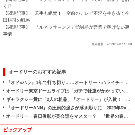
く!?
【関連記事】
若手も絶賛！ 空前のテレビ不況を生き抜く今
田耕司の戦略
【関連記事】
「ルネッサ～ンス」髭男爵が営業で稼げない裏
事情
最終更新：
2013/02/07 13:00
オードリーのおすすめ記事
『オド×ハラ』1年で打ち切り……オードリー・ハライチ・佐久間という“期待値”
オードリー東京ドームライブは「ガチで社運がかかっていた」ニッポン放送社長の覚悟を明かす
ギャラクシー賞に「2人の粗品」「オードリー」が入賞！ ダブル受賞の春日俊彰は何を語るか
『オードリーANN』の圧倒的強さが浮き彫りに 2023年Radikoランキング発表
オードリー・春日俊彰が英会話をマスター？ 『世界の春日プロジェクト』の本気度
ピックアップ