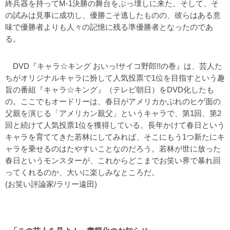
終兵器を持ってM-1決勝の舞台をぶっ壊しに来た。そして、そ
の試みは見事に成功し、優勝こそ逃したものの、彼らはある意
味で優勝者よりも人々の記憶に残る準優勝者となったのであ
る。
DVD『キャラ☆キング おいっ!サイコ野郎!!の巻』は、芸人た
ちがオリジナルキャラに扮して人気投票で1位を目指すという趣
旨の番組『キャラ☆キング』（テレビ朝日）をDVD化したも
の。ここでもオードリーは、春日がアメリカかぶれのヒゲ面の
父親を演じる「アメリカン親父」というキャラで、第1回、第2
回と続けて人気投票1位を獲得している。長年かけて春日という
キャラを育ててきた若林にしてみれば、そこにもう1つ新たにキ
ャラを乗せるのはたやすいことなのだろう。若林が世に放った
春日というモンスターが、これからどこまでお笑い界で暴れ回
ってくれるのか、大いに楽しみなところだ。
(お笑い評論家/ラリー遠田)