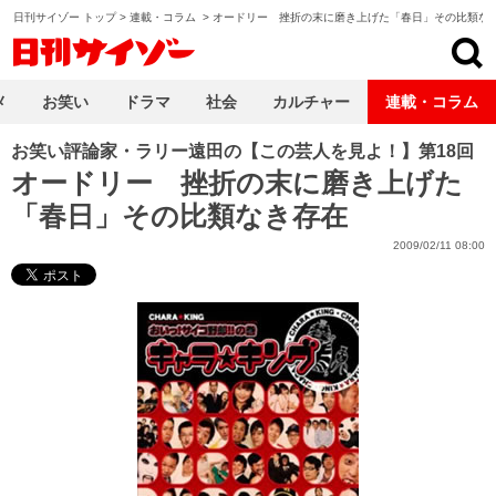
日刊サイゾー トップ
>
連載・コラム
>
オードリー 挫折の末に磨き上げた「春日」その比類な
日刊サイゾー
メ
お笑い
ドラマ
社会
カルチャー
連載・コラム
お笑い評論家・ラリー遠田の【この芸人を見よ！】第18回
オードリー 挫折の末に磨き上げた
「春日」その比類なき存在
2009/02/11 08:00