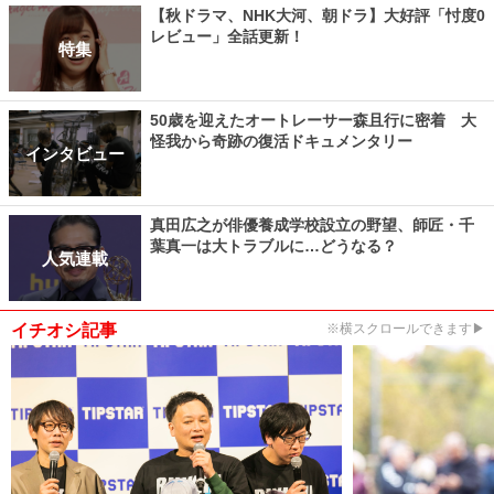
【秋ドラマ、NHK大河、朝ドラ】大好評「忖度0
レビュー」全話更新！
特集
50歳を迎えたオートレーサー森且行に密着 大
怪我から奇跡の復活ドキュメンタリー
インタビュー
真田広之が俳優養成学校設立の野望、師匠・千
葉真一は大トラブルに…どうなる？
人気連載
イチオシ記事
※横スクロールできます▶