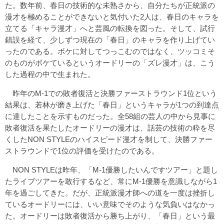
た。数年前、春日の技術的な未熟さから、自分たちが正統派の
漫才を極めることができないと気付いた2人は、春日のキャラを
立てる「キャラ漫才」へと芸風の転換を図った。そして、試行
錯誤を経て、少しずつ現在の「春日」のキャラを作り上げてい
ったのである。ボケに対してつっこむのではなく、ツッコミそ
のものがボケているというオードリーの「ズレ漫才」は、こう
した過程の中で生まれた。
昨年のM-1での敗者復活と決勝ファーストラウンド1位という
結果は、若林が磨き上げた「春日」というキャラが1つの到達点
に達したことを示すものだった。全58組の芸人の中から見事に
敗者復活を果たしたオードリーの漫才は、話芸の技術の粋を尽
くしたNON STYLEのハイスピード漫才を制して、決勝ファー
ストラウンドで1位の評価を受けたのである。
NON STYLEは昨年、「M-1優勝したいんですツアー」と題し
たライブツアーを敢行するなど、常にM-1優勝を意識しながら1
年を過ごしてきた。だが、正統派漫才師への道を一度は挫折し
ているオードリーには、いい意味でそのような気負いはなかっ
た。オードリーは敗者復活から勝ち上がり、「春日」という最