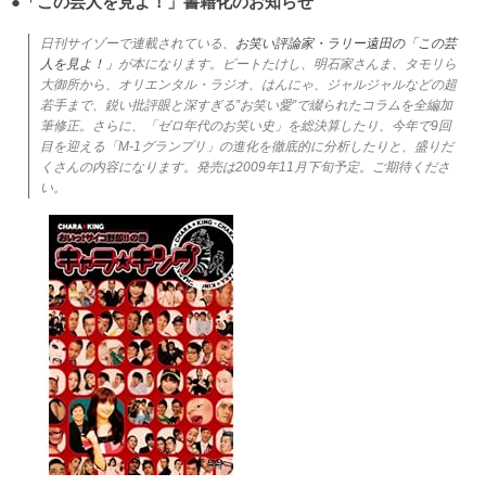
●「この芸人を見よ！」書籍化のお知らせ
日刊サイゾーで連載されている、
お笑い評論家・ラリー遠田の「この芸
人を見よ！」
が本になります。ビートたけし、明石家さんま、タモリら
大御所から、オリエンタル・ラジオ、はんにゃ、ジャルジャルなどの超
若手まで、鋭い批評眼と深すぎる”お笑い愛”で綴られたコラムを全編加
筆修正。さらに、「ゼロ年代のお笑い史」を総決算したり、今年で9回
目を迎える「M-1グランプリ」の進化を徹底的に分析したりと、盛りだ
くさんの内容になります。発売は2009年11月下旬予定。ご期待くださ
い。