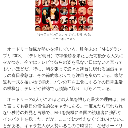
『キャラ☆キング おいっ!サイコ野郎!!の巻』
ポニーキャニオン
オードリー旋風が勢いを増している。昨年末の『M-1グラン
プリ2008』（テレビ朝日）で準優勝を果たした前後から人気に
火がつき、今ではテレビで彼らの姿を見ない日はないと言って
もいいほどだ。特に、胸を張って悠々と舞台に現れる強烈キャ
ラの春日俊彰は、その節約家ぶりでも注目を集めている。家財
道具一式を拾い物で揃え、パンの耳を主食にするその日常生活
の模様は、テレビや雑誌でも頻繁に取り上げられている。
オードリーの2人がこれほどの人気を博した最大の理由は、何
と言っても春日の個性的なキャラにある。一度見たら忘れられ
ない独特の外見と言動で、M-1を契機に全国の視聴者に強烈な
インパクトを残した。だが、ここで1つ考えなくてはいけないこ
とがある。キャラ芸人が大勢いるこのご時世に、なぜオードリ