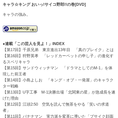
キャラ☆キング おいっ!サイコ野郎!!の巻[DVD]
キャラの強み。
●連載「この芸人を見よ！」INDEX
【第17回】千原兄弟
東京進出13年目 「真のブレイク」とは
【第16回】狩野英孝
「レッドカーペットの申し子」の進化す
るスベリキャラ
【第15回】サンドウィッチマン
「ドラマとしてのM-1」を体
現した前王者
【第14回】小島よしお
「キング・オブ・一発屋」のキャラク
ター戦略
【第13回】U字工事
M-1決勝出場「北関東の星」が急成長を遂
げた理由
【第12回】江頭2:50
空気を読んで無茶をやる「笑いの求道
者」
【第11回】バナナマン
実力派を変革に導いた「ブサイク顔面