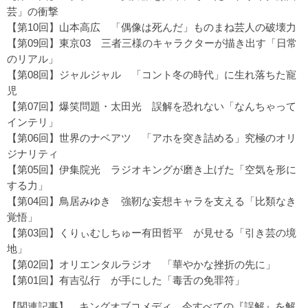
芸」の衝撃
【第10回】山本高広
「偶像は死んだ」ものまね芸人の破壊力
【第09回】東京03
三者三様のキャラクターが描き出す「日常
のリアル」
【第08回】ジャルジャル
「コント冬の時代」に生れ落ちた寵
児
【第07回】爆笑問題・太田光
誤解を恐れない「なんちゃって
インテリ」
【第06回】世界のナベアツ
「アホを突き詰める」究極のオリ
ジナリティ
【第05回】伊集院光
ラジオキングが磨き上げた「空気を形に
する力」
【第04回】鳥居みゆき
強靭な妄想キャラを支える「比類なき
覚悟」
【第03回】くりぃむしちゅー有田哲平
が見せる「引き芸の境
地」
【第02回】オリエンタルラジオ
「華やかな挫折の先に」
【第01回】有吉弘行
が手にした「毒舌の免罪符」
【関連記事】
キングオブコメディ 今すべての『誤解』を解