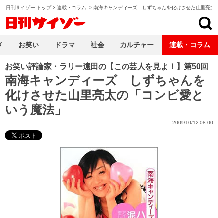
日刊サイゾー トップ
>
連載・コラム
>
南海キャンディーズ しずちゃんを化けさせた山里亮太
日刊サイゾー
メ
お笑い
ドラマ
社会
カルチャー
連載・コラム
お笑い評論家・ラリー遠田の【この芸人を見よ！】第50回
南海キャンディーズ しずちゃんを
化けさせた山里亮太の「コンビ愛と
いう魔法」
2009/10/12 08:00