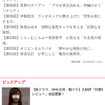
【第06回】世界のナベアツ
「アホを突き詰める」究極のオリ
ジナリティ
【第05回】伊集院光
ラジオキングが磨き上げた「空気を形に
する力」
【第04回】鳥居みゆき
強靭な妄想キャラを支える「比類なき
覚悟」
【第03回】くりぃむしちゅー有田哲平
が見せる「引き芸の境
地」
【第02回】オリエンタルラジオ
「華やかな挫折の先に」
【第01回】有吉弘行
が手にした「毒舌の免罪符」
最終更新：
2013/02/07 12:51
ピックアップ
【秋ドラマ、NHK大河、朝ドラ】大好評「忖度0
レビュー」全話更新！
特集