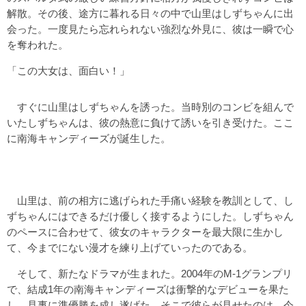
解散。その後、途方に暮れる日々の中で山里はしずちゃんに出
会った。一度見たら忘れられない強烈な外見に、彼は一瞬で心
を奪われた。
「この大女は、面白い！」
すぐに山里はしずちゃんを誘った。当時別のコンビを組んで
いたしずちゃんは、彼の熱意に負けて誘いを引き受けた。ここ
に南海キャンディーズが誕生した。
山里は、前の相方に逃げられた手痛い経験を教訓として、し
ずちゃんにはできるだけ優しく接するようにした。しずちゃん
のペースに合わせて、彼女のキャラクターを最大限に生かし
て、今までにない漫才を練り上げていったのである。
そして、新たなドラマが生まれた。2004年のM-1グランプリ
で、結成1年の南海キャンディーズは衝撃的なデビューを果た
し、見事に準優勝を成し遂げた。そこで彼らが見せたのは、今