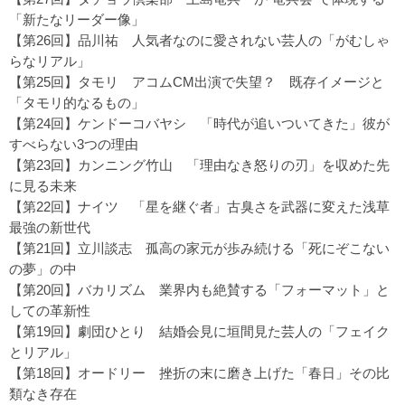
「新たなリーダー像」
【第26回】品川祐
人気者なのに愛されない芸人の「がむしゃ
らなリアル」
【第25回】タモリ
アコムCM出演で失望？ 既存イメージと
「タモリ的なるもの」
【第24回】ケンドーコバヤシ
「時代が追いついてきた」彼が
すべらない3つの理由
【第23回】カンニング竹山
「理由なき怒りの刃」を収めた先
に見る未来
【第22回】ナイツ
「星を継ぐ者」古臭さを武器に変えた浅草
最強の新世代
【第21回】立川談志
孤高の家元が歩み続ける「死にぞこない
の夢」の中
【第20回】バカリズム
業界内も絶賛する「フォーマット」と
しての革新性
【第19回】劇団ひとり
結婚会見に垣間見た芸人の「フェイク
とリアル」
【第18回】オードリー
挫折の末に磨き上げた「春日」その比
類なき存在