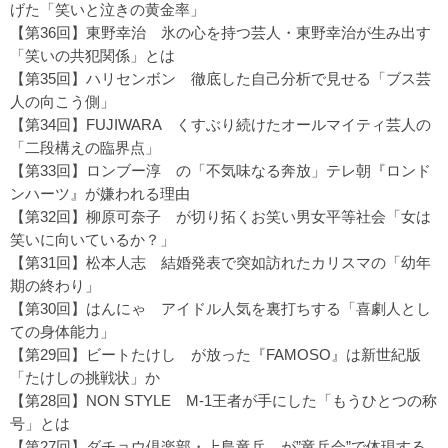
げた「笑いと泣きの黄金率」
【第36回】東野幸治
氷の心を持つ芸人・東野幸治が生み出す
「笑いの共犯関係」とは
【第35回】ハリセンボン
徹底した自己分析で見せる「ブス芸
人の向こう側」
【第34回】FUJIWARA
くすぶり続けたオールマイティ芸人の
「二段構えの臨界点」
【第33回】ロンブー淳
の「不気味なる奔放」テレ朝『ロンド
ンハーツ』が嫌われる理由
【第32回】柳原可奈子
が切り拓くお笑い男女平等社会「女は
笑いに向いているか？」
【第31回】松本人志
結婚発表で突如訪れたカリスマの「幼年
期の終わり」
【第30回】はんにゃ
アイドル人気を裏打ちする「喜劇人とし
ての身体能力」
【第29回】ビートたけし
が放った『FAMOSO』は新世紀版
「たけしの挑戦状」か
【第28回】NON STYLE
M-1王者が手にした「もうひとつの称
号」とは
【第27回】ダチョウ倶楽部・上島竜兵
が”竜兵会”で体現する