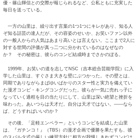
優・篠山輝信との交際が報じられるなど、公私ともに充実した
毎日を送っている。
一方の山里は、繰り出す言葉の1つ1つにキレがあり、知る人
ぞ知る話芸の達人だが、その容姿のせいか、お笑いファン以外
の一般人からの人気はあまり高いとは言えない。ここまで2人に
対する世間の評価が真っ二つに分かれているのはなぜなの
か？ その秘密は、彼らのコンビ結成時までさかのぼる。
1999年、お笑いの道を志してNSC（吉本総合芸能学院）に入
学した山里は、すぐさま大きな壁にぶつかった。その壁とは、
同期でありながらまばゆいばかりのスター性と実力を備えてい
た漫才コンビ・キングコングだった。彼らが一気に売れっ子に
なっていく過程を目の当たりにして、山里は深い絶望と挫折を
味わった。あいつらは天才だ。自分は天才ではない。――なら
ば、どうすればいいのか？
その後、「足軽エンペラー」というコンビを結成した山里
は、『ガチンコ！』（TBS）の漫才企画で優勝を果たすも、彼
のスパルタ式の厳しい練習方針に相方が我慢しきれずコンビは