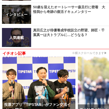
50歳を迎えたオートレーサー森且行に密着 大
怪我から奇跡の復活ドキュメンタリー
インタビュー
真田広之が俳優養成学校設立の野望、師匠・千
葉真一は大トラブルに…どうなる？
人気連載
イチオシ記事
※横スクロールできます▶
投票アプリ「TIPSTAR」がファン交流イ