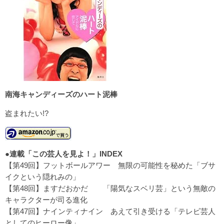
南海キャンディーズのハート泥棒
盗まれたい!?
●連載「この芸人を見よ！」INDEX
【第49回】フットボールアワー
無限の可能性を秘めた「ブサ
イクという隠れみの」
【第48回】ますだおかだ
「陽気なスベリ芸」という無敵の
キャラクターが司る進化
【第47回】ナインティナイン
あえて引き受ける「テレビ芸人
としてのヒーロー像」