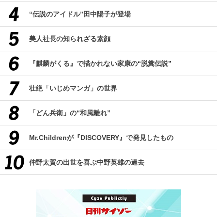
“伝説のアイドル”田中陽子が登場
美人社長の知られざる素顔
『麒麟がくる』で描かれない家康の“脱糞伝説”
壮絶「いじめマンガ」の世界
「どん兵衛」の“和風離れ”
Mr.Childrenが『DISCOVERY』で発見したもの
仲野太賀の出世を喜ぶ中野英雄の過去