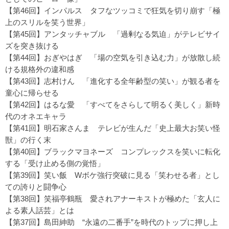
【第46回】インパルス
タフなツッコミで狂気を切り崩す「極
上のスリルを笑う世界」
【第45回】アンタッチャブル
「過剰なる気迫」がテレビサイ
ズを突き抜ける
【第44回】おぎやはぎ
「場の空気を引き込む力」が放散し続
ける規格外の違和感
【第43回】志村けん
「進化する全年齢型の笑い」が観る者を
童心に帰らせる
【第42回】はるな愛
「すべてをさらして明るく美しく」新時
代のオネエキャラ
【第41回】明石家さんま
テレビが生んだ「史上最大お笑い怪
獣」の行く末
【第40回】ブラックマヨネーズ
コンプレックスを笑いに転化
する「受け止める側の覚悟」
【第39回】笑い飯
Wボケ強行突破に見る「笑わせる者」とし
ての誇りと闘争心
【第38回】笑福亭鶴瓶
愛されアナーキストが極めた「玄人に
よる素人話芸」とは
【第37回】島田紳助
“永遠の二番手”を時代のトップに押し上