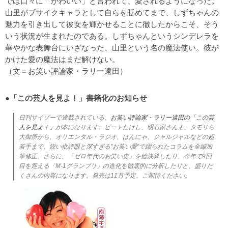
では口々に「かわいい」と言われて、愛されるようになった。
山里がブサイクキャラとして自らを貶めてまで、しずちゃんの
魅力を引き出して彼女を輝かせることに徹したからこそ、そう
いう状況が生まれたのである。しずちゃんというシンデレラを
華やかな表舞台にいざなった、山里という名の魔法使い。彼が
かけた愛の魔法はまだ解けない。
（文＝お笑い評論家・ラリー遠田）
●「この芸人を見よ！」書籍化のお知らせ
日刊サイゾーで連載されている、
お笑い評論家・ラリー遠田の「この芸
人を見よ！」
が本になります。ビートたけし、明石家さんま、タモリら
大御所から、オリエンタル・ラジオ、はんにゃ、ジャルジャルなどの超
若手まで、鋭い批評眼と深すぎる”お笑い愛”で綴られたコラムを全編加
筆修正。さらに、「ゼロ年代のお笑い史」を総決算したり、今年で9回
目を迎える「M-1グランプリ」の進化を徹底的に分析したりと、盛りだ
くさんの内容になります。発売は11月予定。ご期待ください。