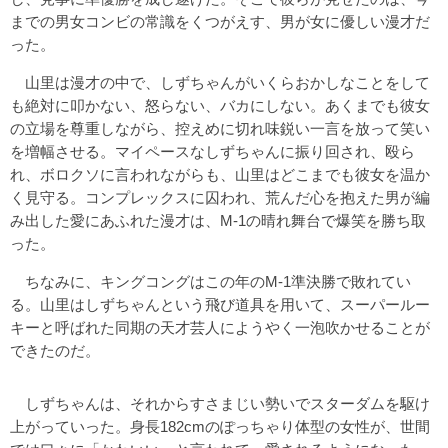
までの男女コンビの常識をくつがえす、男が女に優しい漫才だ
った。
山里は漫才の中で、しずちゃんがいくらおかしなことをして
も絶対に叩かない、怒らない、バカにしない。あくまでも彼女
の立場を尊重しながら、控えめに切れ味鋭い一言を放って笑い
を増幅させる。マイペースなしずちゃんに振り回され、殴ら
れ、ボロクソに言われながらも、山里はどこまでも彼女を温か
く見守る。コンプレックスに囚われ、荒んだ心を抱えた男が編
み出した愛にあふれた漫才は、M-1の晴れ舞台で爆笑を勝ち取
った。
ちなみに、キングコングはこの年のM-1準決勝で敗れてい
る。山里はしずちゃんという飛び道具を用いて、スーパールー
キーと呼ばれた同期の天才芸人にようやく一泡吹かせることが
できたのだ。
しずちゃんは、それからすさまじい勢いでスターダムを駆け
上がっていった。身長182cmのぽっちゃり体型の女性が、世間