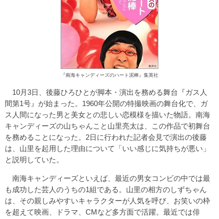
『南海キャンディーズのハート泥棒』集英社
10月3日、後藤ひろひとが脚本・演出を務める舞台『ガス人
間第1号』が始まった。1960年公開の特撮映画の舞台化で、ガ
ス人間になった男と美女との悲しい恋模様を描いた物語。南海
キャンディーズの山ちゃんこと山里亮太は、この作品で初舞台
を務めることになった。2日に行われた記者会見で演出の後藤
は、山里を起用した理由について「いい感じに気持ちが悪い」
と説明していた。
南海キャンディーズといえば、最近の男女コンビの中では最
も成功した芸人のうちの1組である。山里の相方のしずちゃん
は、その親しみやすいキャラクターが人気を呼び、お笑いの枠
を超えて映画、ドラマ、CMなど多方面で活躍。最近では俳