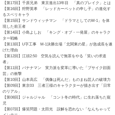
【第17回】千原兄弟
東京進出13年目 「真のブレイク」とは
【第16回】狩野英孝
「レッドカーペットの申し子」の進化す
るスベリキャラ
【第15回】サンドウィッチマン
「ドラマとしてのM-1」を体
現した前王者
【第14回】小島よしお
「キング・オブ・一発屋」のキャラク
ター戦略
【第13回】U字工事
M-1決勝出場「北関東の星」が急成長を遂
げた理由
【第12回】江頭2:50
空気を読んで無茶をやる「笑いの求道
者」
【第11回】バナナマン
実力派を変革に導いた「ブサイク顔面
芸」の衝撃
【第10回】山本高広
「偶像は死んだ」ものまね芸人の破壊力
【第09回】東京03
三者三様のキャラクターが描き出す「日常
のリアル」
【第08回】ジャルジャル
「コント冬の時代」に生れ落ちた寵
児
【第07回】爆笑問題・太田光
誤解を恐れない「なんちゃって
インテリ」