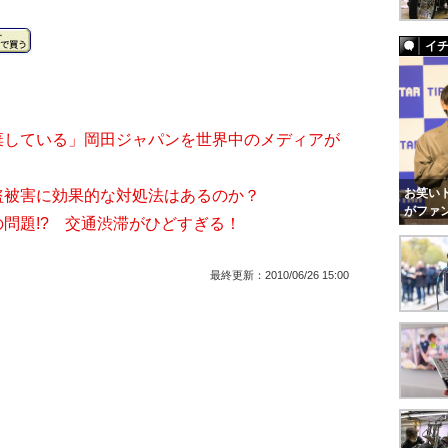
イ
放棄している」岡田ジャパンを世界中のメディアが
お笑いト
強盗被害に効果的な対処法はあるのか？
がファ
の問題!? 交通渋滞がひどすぎる！
最終更新：
2010/06/26 15:00