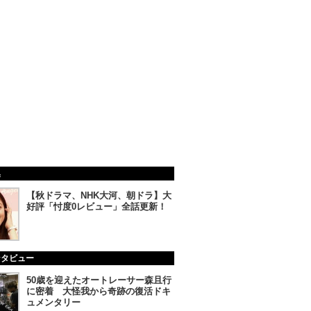
集
【秋ドラマ、NHK大河、朝ドラ】大
好評「忖度0レビュー」全話更新！
ンタビュー
50歳を迎えたオートレーサー森且行
に密着 大怪我から奇跡の復活ドキ
ュメンタリー