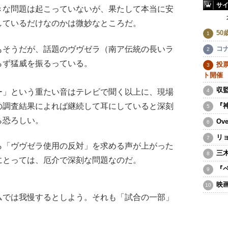
サ
な問題は起こっていないが、果たして本当に安
しているだけなのかは微妙なところだ。
5
そうだが、話題のヴヴゼラ（南ア伝統の長いラ
コ
らず猛威を振るっている。
投票
ト開催
収
」という重たい音はテレビで聞く以上に、現場
の調査結果によれば継続して耳にしていると深刻
『
ら恐ろしい。
Ov
リ
「ヴヴゼラ使用の反対」を求める声が上がった
三
にとっては、厄介で深刻な問題なのだ。
『
映
では我慢するとしよう。それも「試合の一部」
。