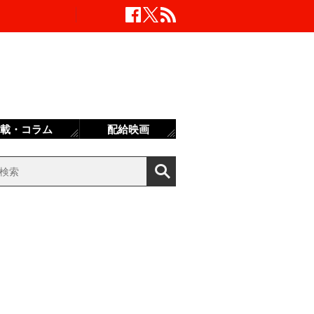
載・コラム
配給映画