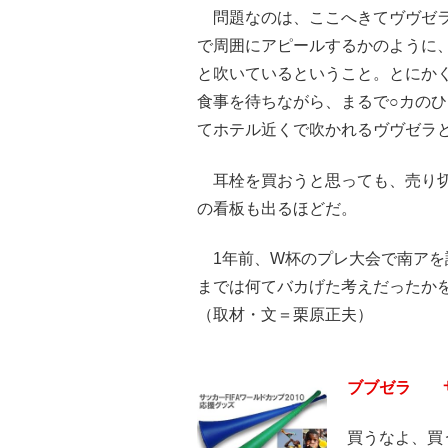
問題なのは、ここへきてヴヴゼラ
で周囲にアピールするかのように
と吹いているということ。とにか
食事を待ちながら、まるで○カの
てホテル近くで吹かれるヴヴゼラ
耳栓を買おうと思っても、売り切
の看板も出るほどだ。
1年前、W杯のプレ大会で南アを
までは何てバカげた考えだったか
（取材・文＝栗原正夫）
ブブゼラ 
買うなよ、買