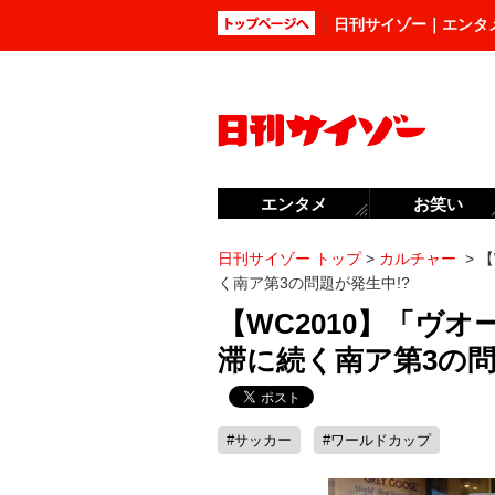
日刊サイゾー｜エンタ
エンタメ
お笑い
日刊サイゾー トップ
>
カルチャー
>
【
く南ア第3の問題が発生中!?
【WC2010】「ヴ
滞に続く南ア第3の問
#サッカー
#ワールドカップ