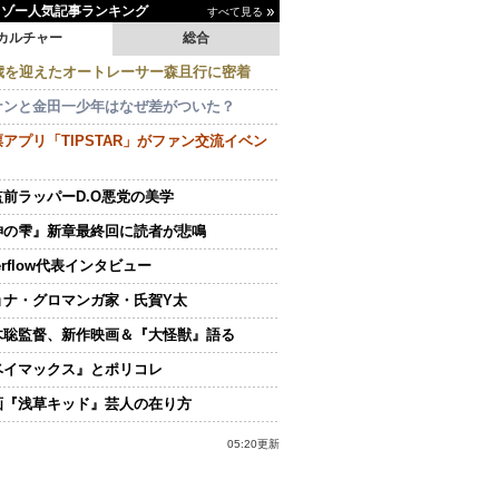
イゾー人気記事ランキング
すべて見る
カルチャー
総合
0歳を迎えたオートレーサー森且行に密着
ナンと金田一少年はなぜ差がついた？
アプリ「TIPSTAR」がファン交流イベン
監前ラッパーD.O悪党の美学
神の雫』新章最終回に読者が悲鳴
erflow代表インタビュー
ョナ・グロマンガ家・氏賀Y太
木聡監督、新作映画＆『大怪獣』語る
ベイマックス』とポリコレ
画『浅草キッド』芸人の在り方
05:20更新