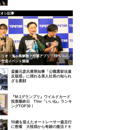
チオシ記事
リオ・鬼ヶ島解散？投票アプリ「TIPSTAR」
ン交流イベント開催
斎藤元彦兵庫県知事「公職選挙法違
反疑惑」に揺れる美人社長の知られ
ざる素顔
『M-1グランプリ』ワイルドカード
投票最終日 TVer「いいね」ランキ
ングTOP30！
50歳を迎えたオートレーサー森且行
に密着 大怪我から奇跡の復活ドキ