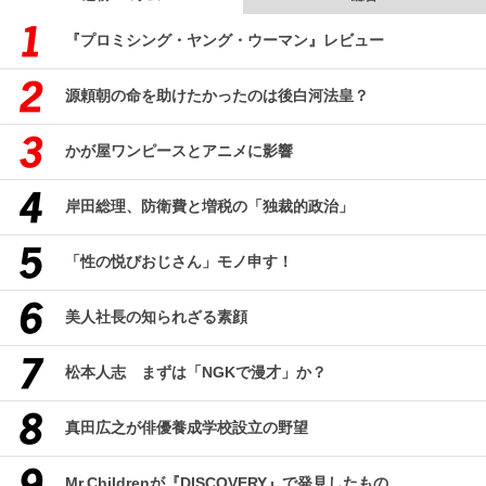
『プロミシング・ヤング・ウーマン』レビュー
源頼朝の命を助けたかったのは後白河法皇？
かが屋ワンピースとアニメに影響
岸田総理、防衛費と増税の「独裁的政治」
「性の悦びおじさん」モノ申す！
美人社長の知られざる素顔
松本人志 まずは「NGKで漫才」か？
真田広之が俳優養成学校設立の野望
Mr.Childrenが『DISCOVERY』で発見したもの