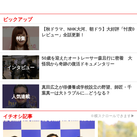
ピックアップ
【秋ドラマ、NHK大河、朝ドラ】大好評「忖度0
レビュー」全話更新！
特集
50歳を迎えたオートレーサー森且行に密着 大
怪我から奇跡の復活ドキュメンタリー
インタビュー
真田広之が俳優養成学校設立の野望、師匠・千
葉真一は大トラブルに…どうなる？
人気連載
イチオシ記事
※横スクロールできます▶