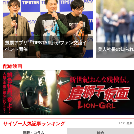
投票アプリ「TIPSTAR」がファン交流イ
ベント開催
美人社長の知られ
配給映画
サイゾー人気記事ランキング
17:20更新
連載・コラム
総合