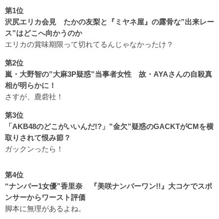
第1位
沢尻エリカ会見 たかの友梨と『ミヤネ屋』の露骨な”出来レー
ス”はどこへ向かうのか
エリカの賞味期限って切れてるんじゃなかったけ？
第2位
嵐・大野智の”大麻3P疑惑”当事者女性 故・AYAさんの自殺真
相が明らかに！
さすが、鹿砦社！
第3位
「AKB48のどこがいいんだ!?」”金欠”疑惑のGACKTがCMを横
取りされて恨み節？
ガックンったら！
第4位
“ナンバー1女優”香里奈 『美咲ナンバーワン!!』大コケでスポ
ンサーからワースト評価
脚本に無理があるよね。