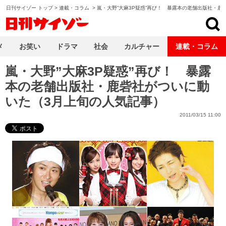
日刊サイゾー トップ
>
連載・コラム
>
嵐・大野”大麻3P疑惑”再び！ 暴露本の老舗出版社・鹿
日刊サイゾー
メ
お笑い
ドラマ
社会
カルチャー
連載・コラム
嵐・大野”大麻3P疑惑”再び！ 暴露
本の老舗出版社・鹿砦社がついに動
いた（3月上旬の人気記事）
2011/03/15 11:00