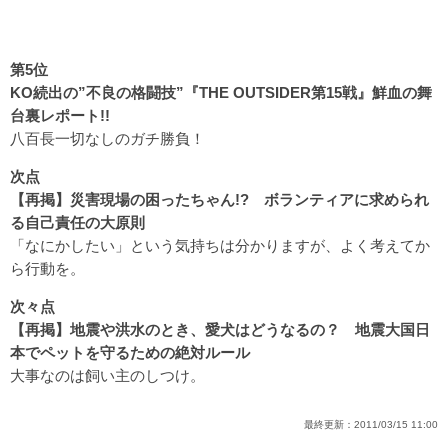
第5位
KO続出の”不良の格闘技”『THE OUTSIDER第15戦』鮮血の舞
台裏レポート!!
八百長一切なしのガチ勝負！
次点
【再掲】災害現場の困ったちゃん!? ボランティアに求められ
る自己責任の大原則
「なにかしたい」という気持ちは分かりますが、よく考えてか
ら行動を。
次々点
【再掲】地震や洪水のとき、愛犬はどうなるの？ 地震大国日
本でペットを守るための絶対ルール
大事なのは飼い主のしつけ。
最終更新：
2011/03/15 11:00