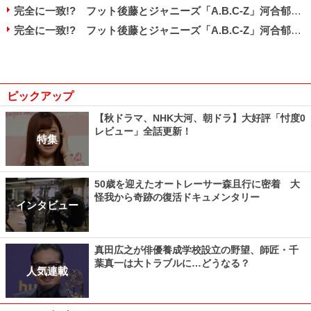
完全に一致!? フット後藤とジャニーズ「A.B.C-Z」河合郁人がそっくり過ぎる！
完全に一致!? フット後藤とジャニーズ「A.B.C-Z」河合郁人がそっくり過ぎる！
ピックアップ
【秋ドラマ、NHK大河、朝ドラ】大好評「忖度0
レビュー」全話更新！
特集
50歳を迎えたオートレーサー森且行に密着 大
怪我から奇跡の復活ドキュメンタリー
インタビュー
真田広之が俳優養成学校設立の野望、師匠・千
葉真一は大トラブルに…どうなる？
人気連載