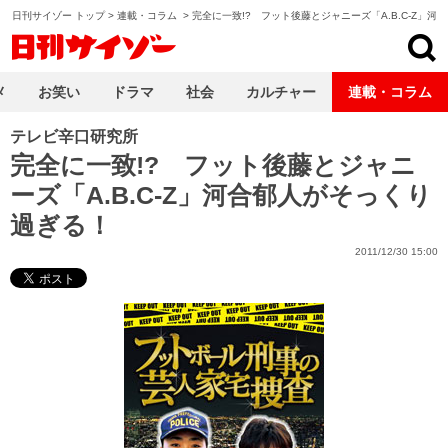
日刊サイゾー トップ
>
連載・コラム
>
完全に一致!? フット後藤とジャニーズ「A.B.C-Z」
日刊サイゾー
メ
お笑い
ドラマ
社会
カルチャー
連載・コラム
テレビ辛口研究所
完全に一致!? フット後藤とジャニ
ーズ「A.B.C-Z」河合郁人がそっくり
過ぎる！
2011/12/30 15:00