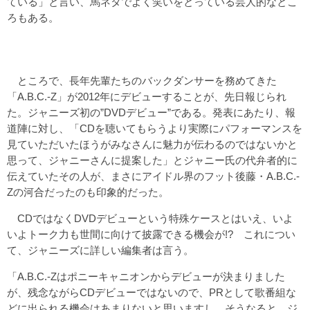
ている」と言い、馬ネタでよく笑いをとっている芸人的なとこ
ろもある。
ところで、長年先輩たちのバックダンサーを務めてきた
「A.B.C.‐Z」が2012年にデビューすることが、先日報じられ
た。ジャニーズ初の”DVDデビュー”である。発表にあたり、報
道陣に対し、「CDを聴いてもらうより実際にパフォーマンスを
見ていただいたほうがみなさんに魅力が伝わるのではないかと
思って、ジャニーさんに提案した」とジャニー氏の代弁者的に
伝えていたその人が、まさにアイドル界のフット後藤・A.B.C.‐
Zの河合だったのも印象的だった。
CDではなくDVDデビューという特殊ケースとはいえ、いよ
いよトーク力も世間に向けて披露できる機会が!? これについ
て、ジャニーズに詳しい編集者は言う。
「A.B.C.‐Zはポニーキャニオンからデビューが決まりました
が、残念ながらCDデビューではないので、PRとして歌番組な
どに出られる機会はあまりないと思いますし、そうなると、ジ