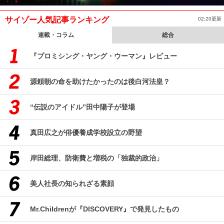
サイゾー人気記事ランキング
02:20更新
連載・コラム
総合
『プロミシング・ヤング・ウーマン』レビュー
源頼朝の命を助けたかったのは後白河法皇？
“伝説のアイドル”田中陽子が登場
真田広之が俳優養成学校設立の野望
岸田総理、防衛費と増税の「独裁的政治」
美人社長の知られざる素顔
Mr.Childrenが『DISCOVERY』で発見したもの