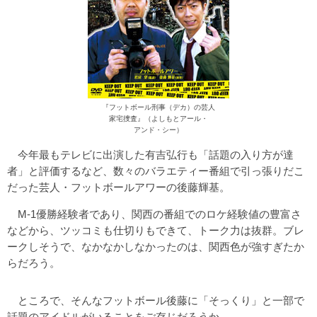
『フットボール刑事（デカ）の芸人
家宅捜査』（よしもとアール・
アンド・シー）
今年最もテレビに出演した有吉弘行も「話題の入り方が達
者」と評価するなど、数々のバラエティー番組で引っ張りだこ
だった芸人・フットボールアワーの後藤輝基。
M-1優勝経験者であり、関西の番組でのロケ経験値の豊富さ
などから、ツッコミも仕切りもできて、トーク力は抜群。ブレ
ークしそうで、なかなかしなかったのは、関西色が強すぎたか
らだろう。
ところで、そんなフットボール後藤に「そっくり」と一部で
話題のアイドルがいることをご存じだろうか。