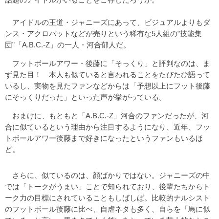
アイドルの王道・ジャニーズにあって、ビジュアルよりもダ
ンス・アクロバットなどが売りという稀有な5人組の”技能集
団”「A.B.C.‐Z」の一人・河合郁人だ。
フットボールアワー・後藤に「そっくり」と評判なのは、ま
ず見た目！ 本人も似ていると言われることをたびたび語って
いるし、実物を見たファンなどからは「予想以上にフット後藤
にそっくりだった」といった声が挙がっている。
おまけに、もともと「A.B.C.‐Z」河合のファンだったが、河
合に似ているという理由から注目するようになり、近年、フッ
トボールアワー後藤まで好きになったというファンもいるほ
ど。
さらに、似ているのは、顔ばかりではない。ジャニーズの中
では「トークがうまい」ことで知られており、後輩たちからト
ーク力の目標にされていることもしばしば。比較的ナルシスト
のフットボール後藤に比べ、自虐ネタも多く、自らを「馬に似