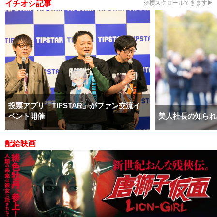
イチオシ記事
※横スクロールできます▶
投票アプリ「TIPSTAR」がファン交流イ
ベント開催
美人社長の知られ
配給映画