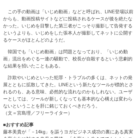
この手の動画は「いじめ動画」などと呼ばれ、LINE登場以前
からも、動画投稿サイトなどに投稿されるケースが後を絶たな
かった。いじめを目撃した第三者がこっそり撮影して告発する
というよりも、いじめをした張本人が撮影してネットに公開す
るケースがほとんどのようだ。
韓国でも「いじめ動画」は問題となっており、「いじめ動
画」流出をめぐる一連の騒動で、校長が自殺するという悲劇的
な結果を招いたこともある。
詐欺やいじめといった犯罪・トラブルの多くは、ネットの発
展とともに拡散してきた。LINEという新たなツールが標的とさ
れるのも、ある意味、必然的な流れなのかもしれない。ユーザ
ーとしては、ツールが新しくなっても基本的な心構えは変わら
ないということを肝に銘じておくべきだろう。
（文＝宮島理／フリーライター）
■おすすめ記事
藤本美貴が「－14kg」を謳うヨガビジネス成功の裏にある真実