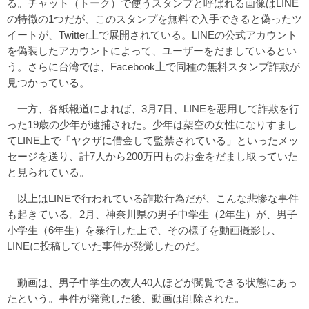
る。チャット（トーク）で使うスタンプと呼ばれる画像はLINE
の特徴の1つだが、このスタンプを無料で入手できると偽ったツ
イートが、Twitter上で展開されている。LINEの公式アカウント
を偽装したアカウントによって、ユーザーをだましているとい
う。さらに台湾では、Facebook上で同種の無料スタンプ詐欺が
見つかっている。
一方、各紙報道によれば、3月7日、LINEを悪用して詐欺を行
った19歳の少年が逮捕された。少年は架空の女性になりすまし
てLINE上で「ヤクザに借金して監禁されている」といったメッ
セージを送り、計7人から200万円ものお金をだまし取っていた
と見られている。
以上はLINEで行われている詐欺行為だが、こんな悲惨な事件
も起きている。2月、神奈川県の男子中学生（2年生）が、男子
小学生（6年生）を暴行した上で、その様子を動画撮影し、
LINEに投稿していた事件が発覚したのだ。
動画は、男子中学生の友人40人ほどが閲覧できる状態にあっ
たという。事件が発覚した後、動画は削除された。