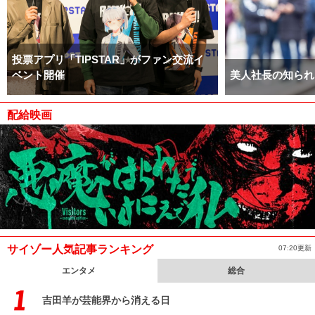
投票アプリ「TIPSTAR」がファン交流イ
ベント開催
美人社長の知られ
配給映画
サイゾー人気記事ランキング
07:20更新
エンタメ
総合
吉田羊が芸能界から消える日