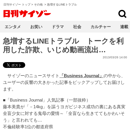
日刊サイゾー トップ
>
その他
>
急増するLINEトラブル
日刊サイゾー
エンタメ
お笑い
ドラマ
社会
カルチャー
連載
急増するLINEトラブル トークを利
用した詐欺、いじめ動画流出…
2013/03/26 14:00
サイゾーのニュースサイト
「Business Journal」
の中から、
ユーザーの反響の大きかった記事をピックアップしてお届けし
ます。
■「Business Journal」人気記事（一部抜粋）
藤本美貴が「－14kg」を謳うヨガビジネス成功の裏にある真実
全盲少女に対する鬼母の愛情～「全盲なら生きててもかわいそ
う」と言われても…
不倫経験率1位の都道府県