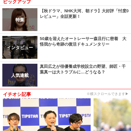
ピックアップ
【秋ドラマ、NHK大河、朝ドラ】大好評「忖度0
レビュー」全話更新！
特集
50歳を迎えたオートレーサー森且行に密着 大
怪我から奇跡の復活ドキュメンタリー
インタビュー
真田広之が俳優養成学校設立の野望、師匠・千
葉真一は大トラブルに…どうなる？
人気連載
イチオシ記事
※横スクロールできます▶