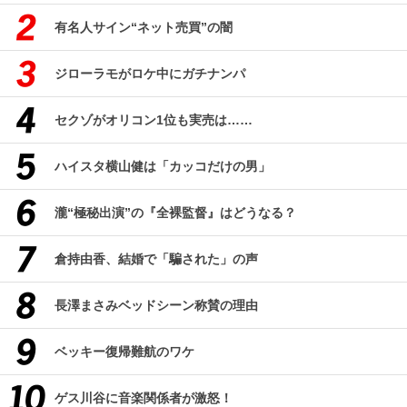
有名人サイン“ネット売買”の闇
ジローラモがロケ中にガチナンパ
セクゾがオリコン1位も実売は……
ハイスタ横山健は「カッコだけの男」
瀧“極秘出演”の『全裸監督』はどうなる？
倉持由香、結婚で「騙された」の声
長澤まさみベッドシーン称賛の理由
ベッキー復帰難航のワケ
ゲス川谷に音楽関係者が激怒！