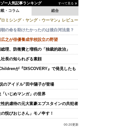
イゾー人気記事ランキング
すべて見る
連載・コラム
総合
プロミシング・ヤング・ウーマン』レビュー
頼朝の命を助けたかったのは後白河法皇？
田広之が俳優養成学校設立の野望
田総理、防衛費と増税の「独裁的政治」
人社長の知られざる素顔
.Childrenが『DISCOVERY』で発見したも
伝説のアイドル”田中陽子が登場
絶「いじめマンガ」の世界
女性的虐待の元大富豪エプスタインの共犯者
性の悦びおじさん」モノ申す！
00:20更新