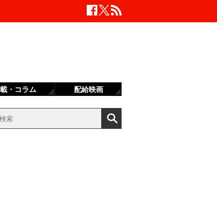
載・コラム
配給映画