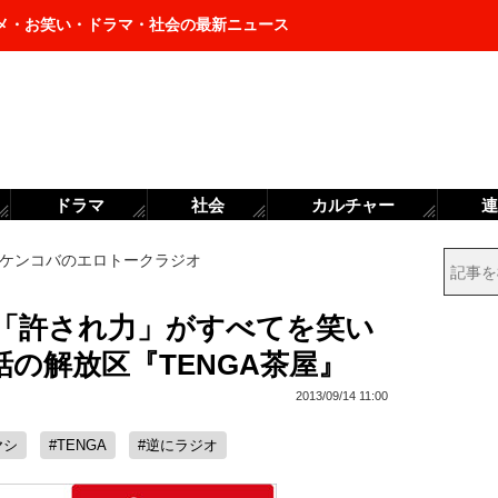
メ・お笑い・ドラマ・社会の最新ニュース
ドラマ
社会
カルチャー
連
ケンコバのエロトークラジオ
「許され力」がすべてを笑い
の解放区『TENGA茶屋』
2013/09/14 11:00
ヤシ
#TENGA
#逆にラジオ