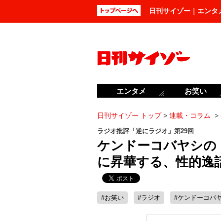
日刊サイゾー｜エンタ
エンタメ
お笑い
日刊サイゾー トップ
>
連載・コラム
>
ラジオ批評「逆にラジオ」第29回
ケンドーコバヤシの
に昇華する、性的逸話
#お笑い
#ラジオ
#ケンドーコバ