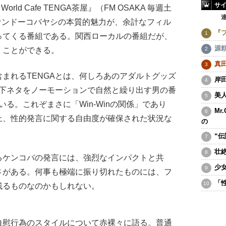
サ
ht World Cafe TENGA茶屋』（FM OSAKA 毎週土
んなケンドーコバヤシの本質的魅力が、余計なフィル
『
ってくる番組である。関西ローカルの番組だが、
源
くことができる。
真
まれるTENGAとは、何しろあのアダルトグッズ
岸
一下ネタをノーモーションで自然と繰り出す男の番
美
いる。これぞまさに「Win-Winの関係」であり
Mr
上、性的発言に関する自由度が確保された状況な
の
“
壮
るケンコバの発言には、強烈なインパクトと共
少
さがある。何事も極端に振り切れたものには、フ
「
残るものなのかもしれない。
慰行為のスタイルについて赤裸々に語る。普通