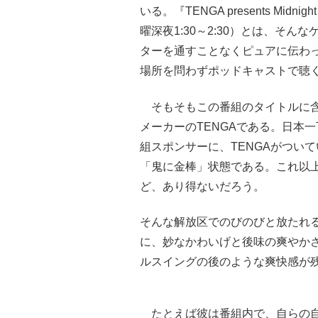
いる。『TENGA presents Midnig
曜深夜1:30～2:30）とは、そ
ターを通すことなくピュアに伝わ
場所を問わずポッドキャストで聴
そもそもこの番組のタイトルに含
メーカーのTENGAである。日本
組スポンサーに、TENGAがついて
「鬼に金棒」状態である。これ以
ど、あり得ないだろう。
そんな解放区でのびのびと放たれ
に、妙なかわいげと後味の爽やか
ルスイングの後のような爽快感が
たとえば彼は番組内で、自らの自