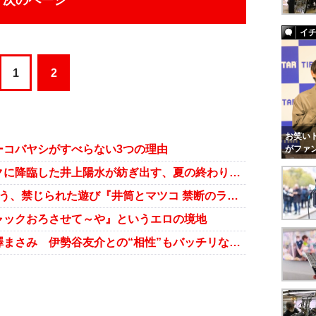
次のページ
イ
1
2
お笑いト
ーコバヤシがすべらない3つの理由
がファ
『たまむすび』スペシャルウィークに降臨した井上陽水が紡ぎ出す、夏の終わりの白昼夢
辛口2トップの知性と感性が絡み合う、禁じられた遊び『井筒とマツコ 禁断のラジオ』
ャックおろさせて～や』というエロの境地
エロ開眼した「プリプリお尻」長澤まさみ 伊勢谷友介との“相性”もバッチリなのか!?