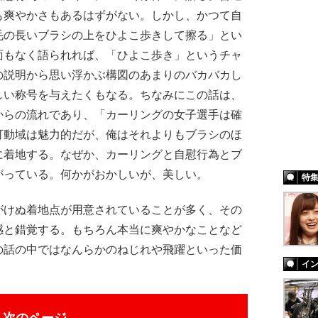
も爽やかさもあるはずがない。しかし、かつて自
毛の長いブラシの上をひよこ歩きして擦る」とい
面もなく語られれば、「ひよこ歩き」というチャ
の説明から思い浮かぶ構図のあまりのバカバカし
しい称号を与えたくもなる。ちなみにこの話は、
からの流れであり、「カーリングの女子選手は確
可動域は魅力的だが、俺はそれよりもブラシのほ
に着地する。なぜか、カーリングと自慰行為とブ
がっている。何かがおかしいが、美しい。
特
けぬ着地点が用意されていることが多く、その
感と錯覚する。もちろん本当に爽やかなことなど
の話の中ではなんらかのねじれや飛躍といった価
イ