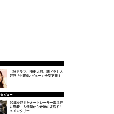
集
【秋ドラマ、NHK大河、朝ドラ】大
好評「忖度0レビュー」全話更新！
ンタビュー
50歳を迎えたオートレーサー森且行
に密着 大怪我から奇跡の復活ドキ
ュメンタリー