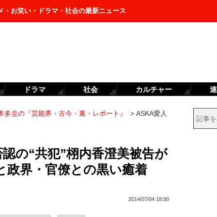
メ・お笑い・ドラマ・社会の最新ニュース
ドラマ
社会
カルチャー
連
本多圭の『芸能界・古今・裏・レポート』
>
ASKA愛人
否認の“共犯”栩内香澄美被告が
と政界・官僚との黒い癒着
2014/07/04 18:00