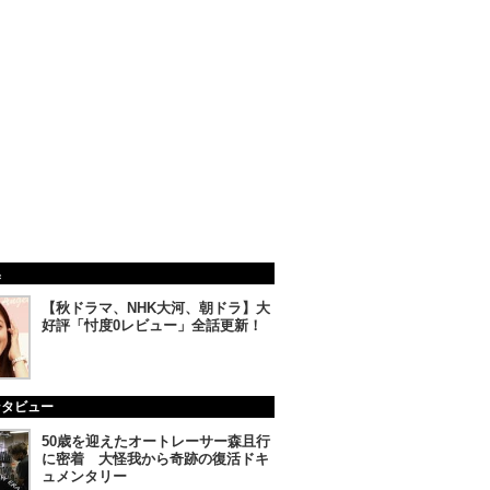
集
【秋ドラマ、NHK大河、朝ドラ】大
好評「忖度0レビュー」全話更新！
ンタビュー
50歳を迎えたオートレーサー森且行
に密着 大怪我から奇跡の復活ドキ
ュメンタリー