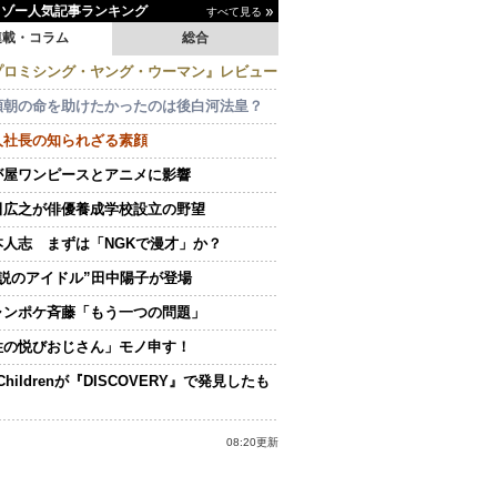
イゾー人気記事ランキング
すべて見る
連載・コラム
総合
プロミシング・ヤング・ウーマン』レビュー
頼朝の命を助けたかったのは後白河法皇？
人社長の知られざる素顔
が屋ワンピースとアニメに影響
田広之が俳優養成学校設立の野望
本人志 まずは「NGKで漫才」か？
伝説のアイドル”田中陽子が登場
ャンポケ斉藤「もう一つの問題」
性の悦びおじさん」モノ申す！
.Childrenが『DISCOVERY』で発見したも
08:20更新