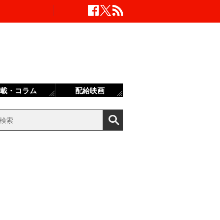
載・コラム
配給映画