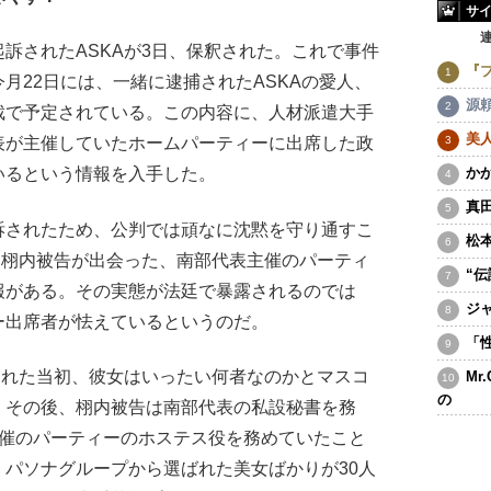
サ
訴されたASKAが3日、保釈された。これで事件
『
月22日には、一緒に逮捕されたASKAの愛人、
源
裁で予定されている。この内容に、人材派遣大手
美
表が主催していたホームパーティーに出席した政
か
いるという情報を入手した。
真
されたため、公判では頑なに沈黙を守り通すこ
松
と栩内被告が出会った、南部代表主催のパーティ
“
報がある。その実態が法廷で暴露されるのでは
ジ
ー出席者が怯えているというのだ。
「
された当初、彼女はいったい何者なのかとマスコ
Mr
の
、その後、栩内被告は南部代表の私設秘書を務
主催のパーティーのホステス役を務めていたこと
パソナグループから選ばれた美女ばかりが30人