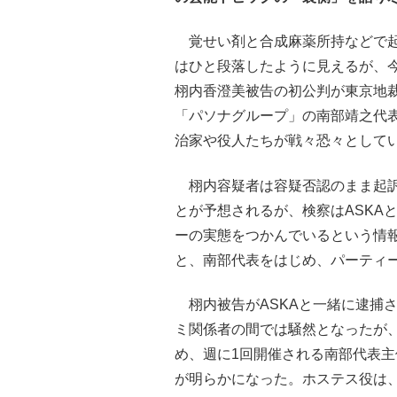
覚せい剤と合成麻薬所持などで起
はひと段落したように見えるが、今
栩内香澄美被告の初公判が東京地
「パソナグループ」の南部靖之代
治家や役人たちが戦々恐々として
栩内容疑者は容疑否認のまま起訴
とが予想されるが、検察はASKA
ーの実態をつかんでいるという情
と、南部代表をはじめ、パーティ
栩内被告がASKAと一緒に逮捕
ミ関係者の間では騒然となったが
め、週に1回開催される南部代表
が明らかになった。ホステス役は、