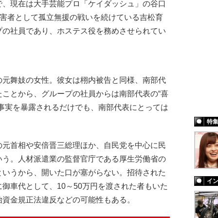
で、現在は大手芸能プロ「ケイダッシュ」の谷口
被害者として孤立無援の戦いを続けている吉松育
プの社員であり、ホステス役を務めさせられてい
元舞妓の女性。彼女は栩内被告と同様、南部代
たことから、グループの社員からは南部代表の“喜
た事実を暴露されるだけでも、南部代表にとっては
特
元首相や安倍晋三総理ほか、自民党を中心に民
いう。人材派遣業の監督官庁である厚生労働省の
というから、開いた口が塞がらない。招待された
イ
御車代として、10～50万円を渡された者もいた
治資金規正法違反などの可能性もある。