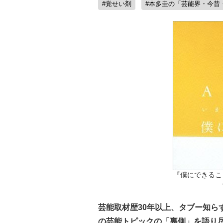
#覚せい剤
#本多圭の「芸能界・今昔
『僕にできるこ
芸能取材歴30年以上、タブー知ら
の芸能トピックの「裏側」を語り