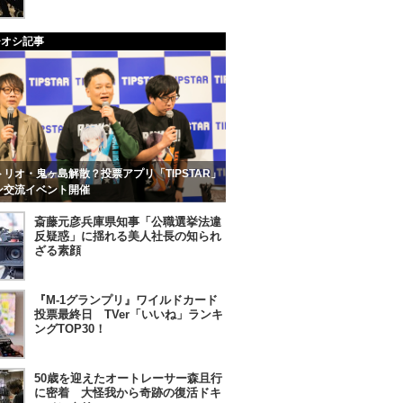
チオシ記事
リオ・鬼ヶ島解散？投票アプリ「TIPSTAR」
ン交流イベント開催
斎藤元彦兵庫県知事「公職選挙法違
反疑惑」に揺れる美人社長の知られ
ざる素顔
『M-1グランプリ』ワイルドカード
投票最終日 TVer「いいね」ランキ
ングTOP30！
50歳を迎えたオートレーサー森且行
に密着 大怪我から奇跡の復活ドキ