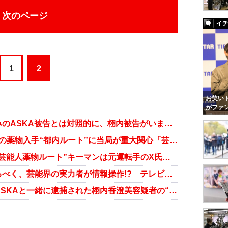
次のページ
イ
1
2
お笑いト
がファ
裏取引も!? 罪を認めて保釈見込みのASKA被告とは対照的に、栩内被告がいまだ否認を続ける理由とは――
異例の3度目逮捕！ ASKA容疑者の薬物入手“都内ルート”に当局が重大関心「芸能界に近い勢力」
ASKAからつながる飯島愛さんと“芸能人薬物ルート”キーマンは元運転手のX氏か!?
ASKAと“ズブズブ”のパソナを守るべく、芸能界の実力者が情報操作!? テレビ各局は言いなりに……
「シャブセフレ」ついに判明！ ASKAと一緒に逮捕された栩内香澄美容疑者の“正体と接点”