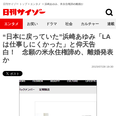
日刊サイゾー トップ
>
エンタメ
>
浜崎あゆみ、米永住権諦め離婚か
日刊サイゾー
エンタメ
お笑い
ドラマ
社会
カルチャー
連載
“日本に戻っていた”浜崎あゆみ「LA
は仕事しにくかった」と仰天告
白！ 念願の米永住権諦め、離婚発表
か
2015/07/28 19:30