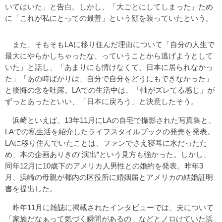
いてはいた」と告白。しかし、「大ごとにしてしまった」ため
に「これが私にとっての最善」という顔を装っていたという。
また、そもそもLAに移り住んだ理由について「自分の人生で
最大にやらかしちゃったな、っていうことから逃げようとして
いた」と話し、「あまりにも情けなくて、日本に居られなかっ
た」「あの時ばかりは、自分で自分をどうにもできなかった」
と後悔の念を吐露。LAでの生活中は、「軸がズレてる感じ」が
ずっとあったといい、「日本に戻ろう」と決意したそう。
浜崎といえば、13年11月にLAの自宅で撮影された写真集と、
LAでの私生活を紹介したライフスタイルブックの発売を発表。
LAに移り住んでいたことは、ファンでさえ寝耳に水だったた
め、本の企画ありきの“演出”という見方も強かった。しかし、
同年12月に10歳下のアメリカ人男性との婚約を発表。昨年3
月、浜崎の母親が都内の区役所に婚姻届とアメリカの結婚証明
書を提出した。
昨年11月に雑誌に掲載されたインタビューでは、夫について
「家族だなぁって気づく瞬間があるの」などとノロけていた浜