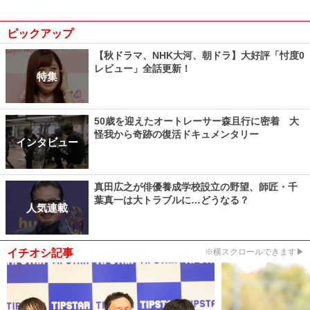
ピックアップ
【秋ドラマ、NHK大河、朝ドラ】大好評「忖度0
レビュー」全話更新！
特集
50歳を迎えたオートレーサー森且行に密着 大
怪我から奇跡の復活ドキュメンタリー
インタビュー
真田広之が俳優養成学校設立の野望、師匠・千
葉真一は大トラブルに…どうなる？
人気連載
イチオシ記事
※横スクロールできます▶