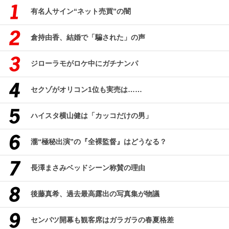
有名人サイン“ネット売買”の闇
倉持由香、結婚で「騙された」の声
ジローラモがロケ中にガチナンパ
セクゾがオリコン1位も実売は……
ハイスタ横山健は「カッコだけの男」
瀧“極秘出演”の『全裸監督』はどうなる？
長澤まさみベッドシーン称賛の理由
後藤真希、過去最高露出の写真集が物議
センバツ開幕も観客席はガラガラの春夏格差