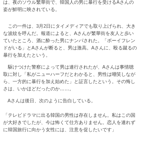
は、夜のソウル繁華街で、韓国人の男に暴行を受けるAさんの
姿が鮮明に映されている。
この一件は、3月2日にタイメディアでも取り上げられ、大き
な波紋を呼んだ。報道によると、Aさんが繁華街を友人と歩い
ていたところ、酒に酔った男にナンパされた。「ボーイフレン
ドがいる」とAさんが断ると、男は激高。Aさんに、殴る蹴るの
暴行を加えたという。
駆けつけた警察によって男は連行されたが、Aさんは事情聴
取に対し「私がニューハーフだとわかると、男性は嘲笑しなが
ら、一方的に暴行を加え始めた」と証言したという。その悔し
さは、いかほどだったのか……。
Aさんは後日、次のように告白している。
「テレビドラマに出る韓国の男性は存在しません。私はこの国
が大好きでしたが、今は怖くて仕方ありません。恋人を連れず
に韓国旅行に向かう女性には、注意を促したいです」