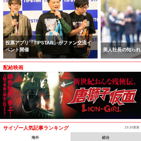
投票アプリ「TIPSTAR」がファン交流イ
ベント開催
美人社長の知られ
配給映画
サイゾー人気記事ランキング
23:20更新
海外
総合