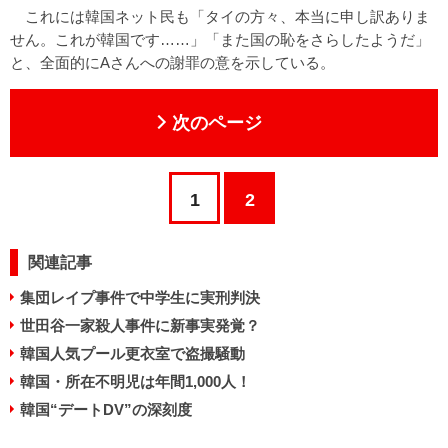
これには韓国ネット民も「タイの方々、本当に申し訳ありま
せん。これが韓国です……」「また国の恥をさらしたようだ」
と、全面的にAさんへの謝罪の意を示している。
次のページ
1
2
関連記事
集団レイプ事件で中学生に実刑判決
世田谷一家殺人事件に新事実発覚？
韓国人気プール更衣室で盗撮騒動
韓国・所在不明児は年間1,000人！
韓国“デートDV”の深刻度