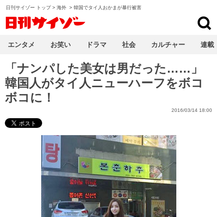
日刊サイゾー トップ
>
海外
>
韓国でタイ人おかまが暴行被害
日刊サイゾー
エンタメ
お笑い
ドラマ
社会
カルチャー
連載
「ナンパした美女は男だった……」
韓国人がタイ人ニューハーフをボコ
ボコに！
2016/03/14 18:00