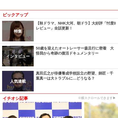
ピックアップ
【秋ドラマ、NHK大河、朝ドラ】大好評「忖度0
レビュー」全話更新！
特集
50歳を迎えたオートレーサー森且行に密着 大
怪我から奇跡の復活ドキュメンタリー
インタビュー
真田広之が俳優養成学校設立の野望、師匠・千
葉真一は大トラブルに…どうなる？
人気連載
イチオシ記事
※横スクロールできます▶