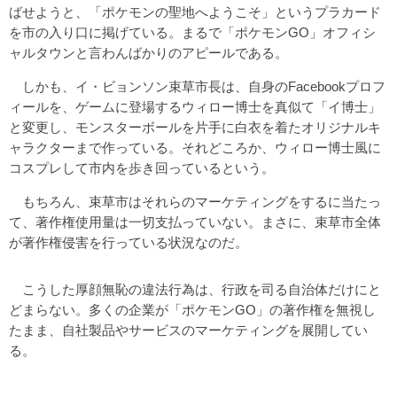
ばせようと、「ポケモンの聖地へようこそ」というプラカード
を市の入り口に掲げている。まるで「ポケモンGO」オフィシ
ャルタウンと言わんばかりのアピールである。
しかも、イ・ビョンソン束草市長は、自身のFacebookプロフ
ィールを、ゲームに登場するウィロー博士を真似て「イ博士」
と変更し、モンスターボールを片手に白衣を着たオリジナルキ
ャラクターまで作っている。それどころか、ウィロー博士風に
コスプレして市内を歩き回っているという。
もちろん、束草市はそれらのマーケティングをするに当たっ
て、著作権使用量は一切支払っていない。まさに、束草市全体
が著作権侵害を行っている状況なのだ。
こうした厚顔無恥の違法行為は、行政を司る自治体だけにと
どまらない。多くの企業が「ポケモンGO」の著作権を無視し
たまま、自社製品やサービスのマーケティングを展開してい
る。