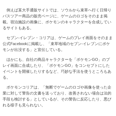
例えば某大手通販サイトでは、ソウルから束草へ行く日帰り
バスツアー商品の販売ページに、ゲームのロゴをそのまま掲
載。宿泊施設の画像に、ポケモンのキャラクターを合成してい
るサイトもある。
セブン-イレブン・コリアは、ゲームのプレイ画面をそのまま
公式Facebookに掲載し、「束草地域のセブン-イレブンにポケ
モンが出没する」と宣伝している。
ほかにも、自社の商品キャラクターを「ポケモンGO」のプ
レイ画面に合成したり、「ポケモンGO」をコンセプトにした
イベントを開催したりするなど、巧妙な手法を使うところもあ
る。
ポケモンコリアは、「無断でゲームのロゴや画像を使った企
業に対して警告の文書を送っており、改善されない場合は法的
手段も検討する」としているが、その警告に反応したり、悪び
れる様子も見られない。