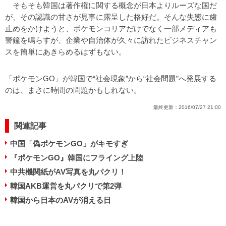
そもそも韓国は著作権に関する概念が日本よりルーズな国だ
が、その認識の甘さが見事に露呈した格好だ。そんな失態に歯
止めをかけようと、ポケモンコリアだけでなく一部メディアも
警鐘を鳴らすが、企業や自治体が久々に訪れたビジネスチャン
スを簡単にあきらめるはずもない。
「ポケモンGO」が韓国で“社会現象”から“社会問題”へ発展する
のは、まさに時間の問題かもしれない。
最終更新：
2016/07/27 21:00
関連記事
中国「偽ポケモンGO」がキモすぎ
『ポケモンGO』韓国にフライング上陸
中共機関紙がAV写真を丸パクリ！
韓国AKB運営を丸パクリで第2弾
韓国から日本のAVが消える日