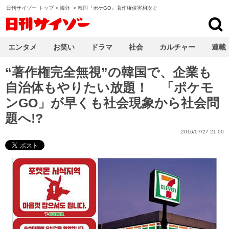
日刊サイゾー トップ
>
海外
>
韓国『ポケGO』著作権侵害相次ぐ
日刊サイゾー
エンタメ
お笑い
ドラマ
社会
カルチャー
連載
“著作権完全無視”の韓国で、企業も
自治体もやりたい放題！ 「ポケモ
ンGO」が早くも社会現象から社会問
題へ!?
2016/07/27 21:00