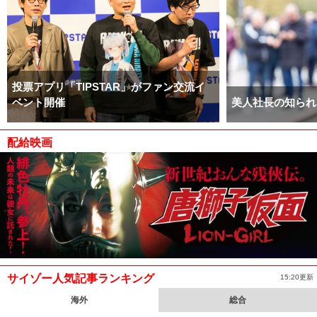
投票アプリ「TIPSTAR」がファン交流イ
ベント開催
美人社長の知られ
配給映画
サイゾー人気記事ランキング
15:20更新
海外
総合