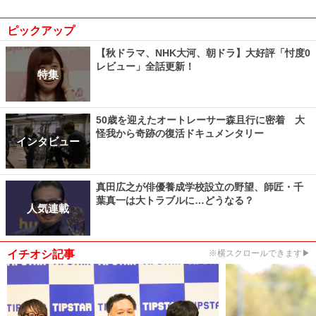
ピックアップ
【秋ドラマ、NHK大河、朝ドラ】大好評「忖度0
レビュー」全話更新！
特集
50歳を迎えたオートレーサー森且行に密着 大
怪我から奇跡の復活ドキュメンタリー
インタビュー
真田広之が俳優養成学校設立の野望、師匠・千
葉真一は大トラブルに…どうなる？
人気連載
イチオシ記事
※横スクロールできます▶