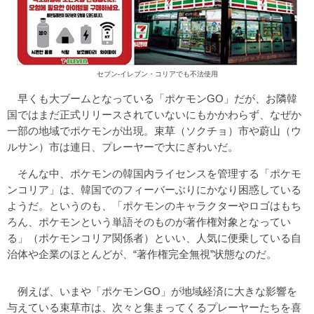
セブン-イレブン・コリアでも不法使用
早くも大ブームとなっている「ポケモンGO」だが、お隣韓
国ではまだ正式リリースされていないにもかかわらず、なぜか
一部の地域でポケモンが出現。束草（ソクチョ）市や蔚山（ウ
ルサン）市は連日、プレーヤーで大にぎわいだ。
そんな中、ポケモンの韓国内ライセンスを管理する「ポケモ
ンコリア」は、韓国でのフィーバーぶりにかなり困惑している
ようだ。というのも、「ポケモンのキャラクターやロゴはもち
ろん、ポケモンという単語そのものが著作権対象となってい
る」（ポケモンコリア関係者）といい、人気に便乗している自
治体や企業のほとんどが、“著作権完全無視”状態なのだ。
例えば、いまや「ポケモンGO」が地域経済に大きな影響を
与えている束草市は、次々と集まってくるプレーヤーたちを喜