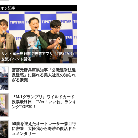
チオシ記事
リオ・鬼ヶ島解散？投票アプリ「TIPSTAR」
ン交流イベント開催
斎藤元彦兵庫県知事「公職選挙法違
反疑惑」に揺れる美人社長の知られ
ざる素顔
『M-1グランプリ』ワイルドカード
投票最終日 TVer「いいね」ランキ
ングTOP30！
50歳を迎えたオートレーサー森且行
に密着 大怪我から奇跡の復活ドキ
ュメンタリー