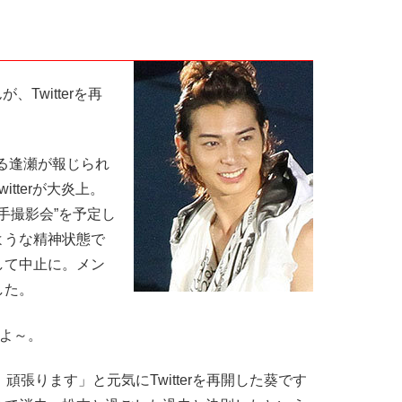
Twitterを再
る逢瀬が報じられ
tterが大炎上。
手撮影会”を予定し
ような精神状態で
して中止に。メン
した。
よ～。
頑張ります」と元気にTwitterを再開した葵です