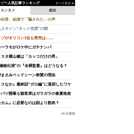
イゾー人気記事ランキング
すべて見る
エンタメ
総合
持由香、結婚で「騙された」の声
名人サイン“ネット売買”の闇
クゾがオリコン1位も実売は……
ローラモがロケ中にガチナンパ
イスタ横山健は「カッコだけの男」
“極秘出演”の『全裸監督』はどうなる？
澤まさみベッドシーン称賛の理由
ミスなか』最終話“ガロ編”に落胆したワケ
ンバツ開幕も観客席はガラガラの春夏格差
金カム』に必要なのは顔より筋肉？
16:20更新