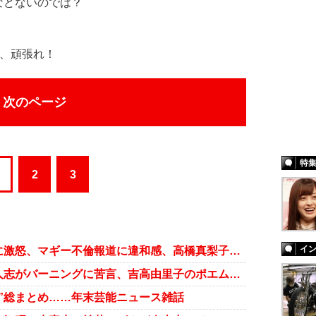
などないのでは？
、頑張れ！
次のページ
特
2
3
イ
松潤の相手・葵つかさ側が講談社に激怒、マギー不倫報道に違和感、高橋真梨子「文春」と何が【週末芸能ニュース雑話】
成宮寛貴氏にラップで忠告、松本人志がバーニングに苦言、吉高由里子のポエムが炎上……週末芸能ニュース雑話
”総まとめ……年末芸能ニュース雑話