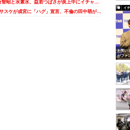
高畑淳子一家が新居に引越し、小倉智昭と水素水、益若つばさが炎上中にイチャイチャ…週末芸能ニュース雑話
イ
成宮寛貴“告発者A氏”の正体、G・サスケが成宮に「ハグ」宣言、不倫の田中萌がしれっと登場……週末芸能ニュース雑話
お笑いト
がファ