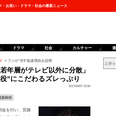
メ・お笑い・ドラマ・社会の最新ニュース
ドラマ
社会
カルチャー
連
マ
>
フジが“月9”低迷理由を説明
「若年層がテレビ以外に分散」
配役”にこだわるズレっぷり
2017/03/07 23:00
貴族探偵
明会を行い、宮路