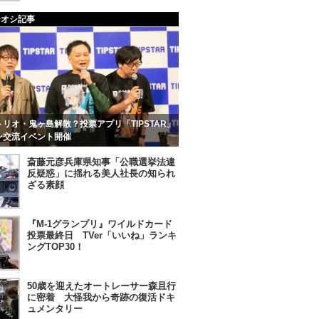
チオシ記事
リオ・鬼ヶ島解散？投票アプリ「TIPSTAR」
ン交流イベント開催
斎藤元彦兵庫県知事「公職選挙法違
反疑惑」に揺れる美人社長の知られ
ざる素顔
『M-1グランプリ』ワイルドカード
投票最終日 TVer「いいね」ランキ
ングTOP30！
50歳を迎えたオートレーサー森且行
に密着 大怪我から奇跡の復活ドキ
ュメンタリー