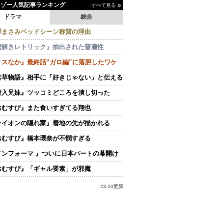
イゾー人気記事ランキング
すべて見る
ドラマ
総合
澤まさみベッドシーン称賛の理由
嘘解きレトリック』抽出された普遍性
ミスなか』最終話“ガロ編”に落胆したワケ
若草物語』相手に「好きじゃない」と伝える
潜入兄妹』ツッコミどころを潰し切った
おむすび』また食いすぎてる翔也
ライオンの隠れ家』着地の先が描かれる
おむすび』橋本環奈が不憫すぎる
インフォーマ 』ついに日本パートの幕開け
おむすび』「ギャル要素」が邪魔
23:20更新