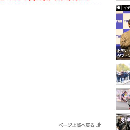
イ
お笑いト
がファ