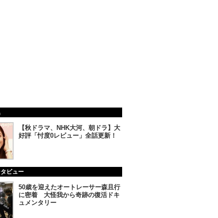
集
【秋ドラマ、NHK大河、朝ドラ】大
好評「忖度0レビュー」全話更新！
ンタビュー
50歳を迎えたオートレーサー森且行
に密着 大怪我から奇跡の復活ドキ
ュメンタリー