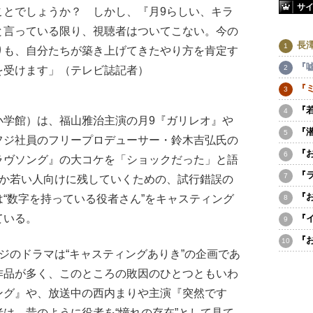
サ
ことでしょうか？ しかし、『月9らしい、キラ
と言っている限り、視聴者はついてこない。今の
長
りも、自分たちが築き上げてきたやり方を肯定す
『
を受けます」（テレビ誌記者）
『
『
学館）は、福山雅治主演の月9『ガリレオ』や
『
フジ社員のフリープロデューサー・鈴木吉弘氏の
『
ラヴソング』の大コケを「ショックだった」と語
『
とか若い人向けに残していくための、試行錯誤の
『
“数字を持っている役者さん”をキャスティング
ている。
『
『
ジのドラマは“キャスティングありき”の企画であ
作品が多く、このところの敗因のひとつともいわ
ング』や、放送中の西内まりや主演『突然です
は、昔のように役者を“憧れの存在”として見て