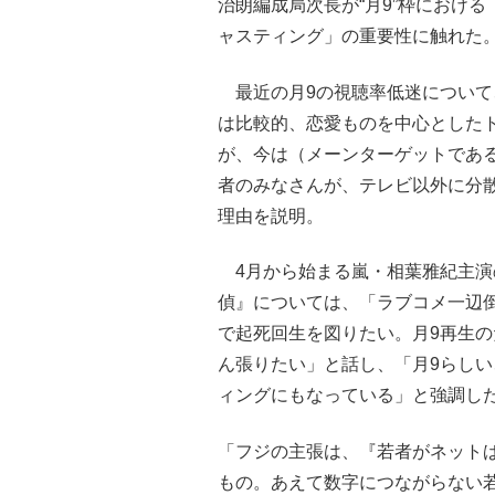
治朗編成局次長が“月9”枠におけ
ャスティング」の重要性に触れた
最近の月9の視聴率低迷について
は比較的、恋愛ものを中心とした
が、今は（メーンターゲットであ
者のみなさんが、テレビ以外に分
理由を説明。
4月から始まる嵐・相葉雅紀主演
偵』については、「ラブコメ一辺
で起死回生を図りたい。月9再生
ん張りたい」と話し、「月9らし
ィングにもなっている」と強調し
「フジの主張は、『若者がネット
もの。あえて数字につながらない