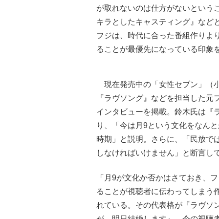
が取れないのは仕方がないという
キラとしたキャスティング』など
フジは、時代に合った番組作りよ
ることが最優先になっている印象
現在発売中の「女性セブン」（小
『ラヴソング』などを担当した元
インタビューを掲載。鈴木氏は『
り、「今は月9という文化をなん
時期」と説明。さらに、「民放では
しなければいけません」と断言し
「月9が文化か否かはさておき、フ
ることが視聴者に伝わってしまう
れている。その代表格が『ラヴソ
が、明日結婚します』。今の視聴者