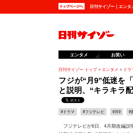
日刊サイゾー｜エンタ
エンタメ
お笑い
日刊サイゾー トップ
>
エンタメ
>
ドラ
フジが“月9”低迷を
と説明、“キラキラ
#ドラマ
#フジテレビ
#月9
#
フジテレビが6日、4月期改編説