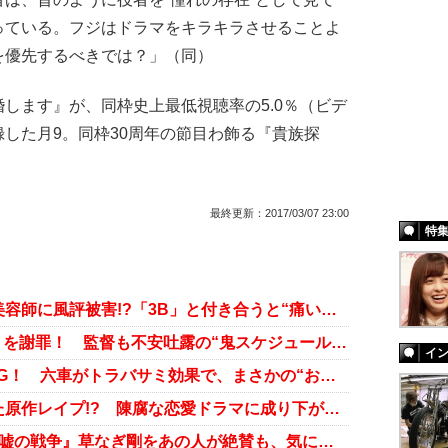
っている。フジはドラマをキラキラさせることよ
を優先するべきでは？」（同）
します』が、同枠史上最低視聴率の5.0％（ビデ
した月9。同枠30周年の節目わ飾る『貴族探
最終更新：
2017/03/07 23:00
特
吉高由里子『東京タラレバ娘』で美容師に風評被害!?「3B」と付き合うと“痛い目に遭う”は本当か
WOWOWが6歳女児の「違法撮影」を謝罪！ 監督も不安吐露の“鬼スケジュール”が原因か
イ
草なぎ剛『嘘の戦争』がまるでRPG！ 六車がトラバサミ効果で、まさかの“おしゃべりキャラ”に
吉高由里子『タラレバ娘』またまた原作レイプ!? 陳腐な恋愛ドラマに成り下がりか
「六車」がホットワード1位！ 『嘘の戦争』草なぎ剛をあの人が絶賛も、気になるジャニーズ独立問題