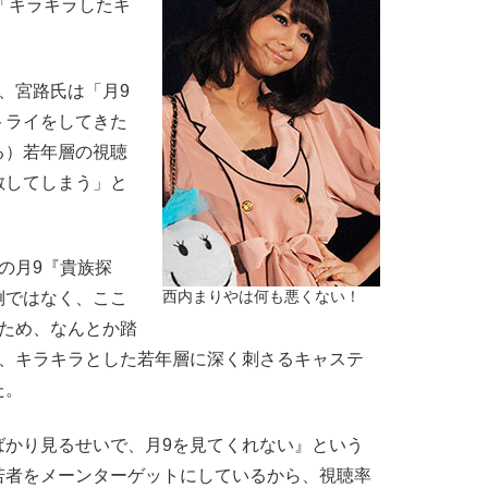
る「キラキラしたキ
。
、宮路氏は「月9
トライをしてきた
る）若年層の視聴
散してしまう」と
の月9『貴族探
倒ではなく、ここ
西内まりやは何も悪くない！
のため、なんとか踏
い、キラキラとした若年層に深く刺さるキャステ
た。
ばかり見るせいで、月9を見てくれない』という
若者をメーンターゲットにしているから、視聴率