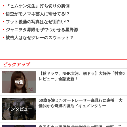
『ヒムケン先生』打ち切りの裏側
悟空がモノマネ芸人に寄せてる!?
フット後藤の写真はなぜ面白い!?
ジャニヲタ界隈をザワつかせる星野源
被告人はなぜグレーのスウェット？
ピックアップ
【秋ドラマ、NHK大河、朝ドラ】大好評「忖度0
レビュー」全話更新！
特集
50歳を迎えたオートレーサー森且行に密着 大
怪我から奇跡の復活ドキュメンタリー
インタビュー