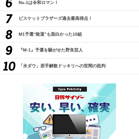
No.1は令和ロマン！
ビスケットブラザーズ過去最高得点！
M1予選“敗退”も面白かった10組
『M-1』予選を騒がせた野良芸人
「水ダウ」若手解散ドッキリへの世間の批判