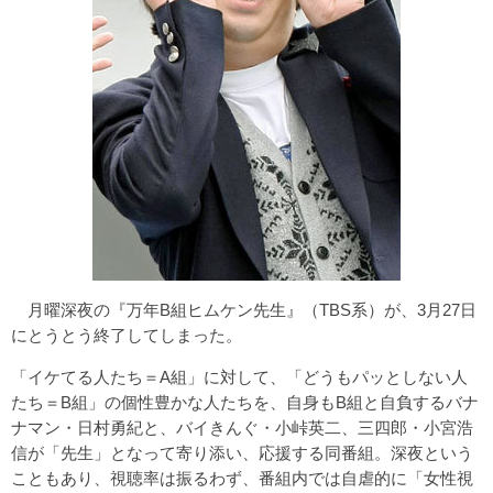
月曜深夜の『万年B組ヒムケン先生』（TBS系）が、3月27日
にとうとう終了してしまった。
「イケてる人たち＝A組」に対して、「どうもパッとしない人
たち＝B組」の個性豊かな人たちを、自身もB組と自負するバナ
ナマン・日村勇紀と、バイきんぐ・小峠英二、三四郎・小宮浩
信が「先生」となって寄り添い、応援する同番組。深夜という
こともあり、視聴率は振るわず、番組内では自虐的に「女性視