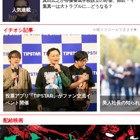
真田広之が俳優養成学校設立の野望、師匠・千
葉真一は大トラブルに…どうなる？
人気連載
イチオシ記事
※横スクロールできます▶
投票アプリ「TIPSTAR」がファン交流イ
ベント開催
美人社長の知られ
配給映画