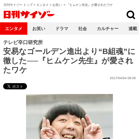
日刊サイゾー トップ
>
エンタメ
>
お笑い
>
『ヒムケン先生』が愛されたワケ
日刊サイゾー
エンタメ
お笑い
ドラマ
社会
カルチャー
連載
テレビ辛口研究所
安易なゴールデン進出より“B組魂”に
徹した──『ヒムケン先生』が愛され
たワケ
2017/04/04 08:00