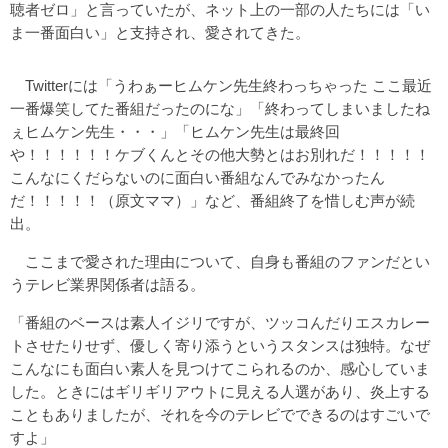
聴者ゼロ」と言っていたが、ネット上の一部の人たちには「い
ま一番面白い」と支持され、愛されてきた。
Twitterには「うわぁーヒムケン先生終わっちゃった ここ最近
一番爆笑してた番組だったのにな」「終わってしまいましたね
ぇヒムケン先生・・・」「ヒムケン先生は最終回
や！！！！！！ケブくんとその他大勢とはお別れだ！！！！！
こんなにくだらないのに面白い番組なんでみなかったん
だ！！！！！（原文ママ）」など、番組終了を惜しむ声が続
出。
ここまで愛された理由について、自身も番組のファンだとい
うテレビ業界関係者は語る。
「番組のベースは素人イジリですが、ツッコんだりエスカレー
トさせたりせず、優しく寄り添うというスタンスは独特。なぜ
こんなにも面白い素人を見つけてこられるのか、感心していま
した。ときにはギリギリアウトに見える人選があり、炎上する
こともありましたが、それを今のテレビでできるのはすごいで
すよ」