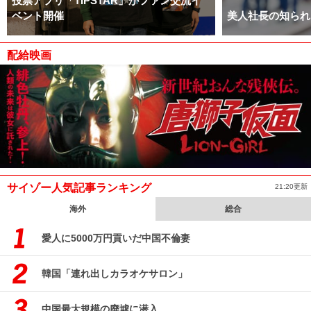
投票アプリ「TIPSTAR」がファン交流イ
ベント開催
美人社長の知られ
配給映画
サイゾー人気記事ランキング
21:20更新
海外
総合
愛人に5000万円貢いだ中国不倫妻
韓国「連れ出しカラオケサロン」
中国最大規模の廃墟に潜入