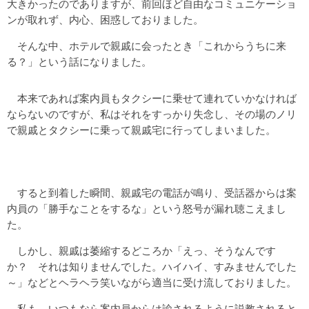
大きかったのでありますが、前回ほど自由なコミュニケーショ
ンが取れず、内心、困惑しておりました。
そんな中、ホテルで親戚に会ったとき「これからうちに来
る？」という話になりました。
本来であれば案内員もタクシーに乗せて連れていかなければ
ならないのですが、私はそれをすっかり失念し、その場のノリ
で親戚とタクシーに乗って親戚宅に行ってしまいました。
すると到着した瞬間、親戚宅の電話が鳴り、受話器からは案
内員の「勝手なことをするな」という怒号が漏れ聴こえまし
た。
しかし、親戚は萎縮するどころか「えっ、そうなんです
か？ それは知りませんでした。ハイハイ、すみませんでした
～」などとヘラヘラ笑いながら適当に受け流しておりました。
私も、いつもなら案内員からは諭されるように説教されると