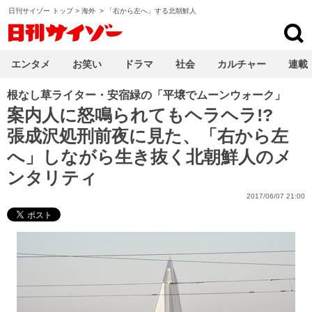
日刊サイゾー トップ
>
海外
>
「右から左へ」する北朝鮮人
日刊サイゾー
エンタメ
お笑い
ドラマ
社会
カルチャー
連載
根なし草ライター・安宿緑の「平壌でムーンウォーク」
案内人に怒鳴られてもヘラヘラ!?
張成沢処刑前夜に見た、「右から左
へ」しながら生き抜く北朝鮮人のメ
ンタリティ
2017/06/07 21:00