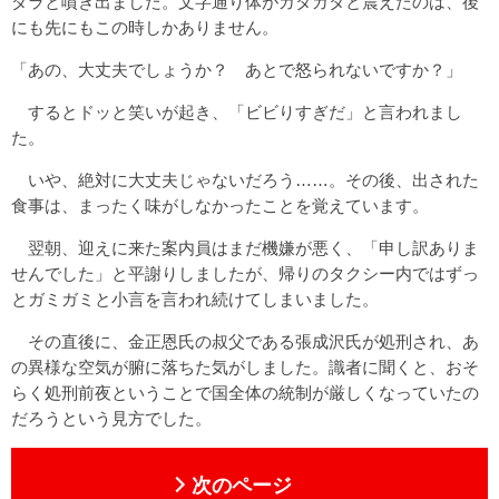
ダラと噴き出ました。文字通り体がガタガタと震えたのは、後
にも先にもこの時しかありません。
「あの、大丈夫でしょうか？ あとで怒られないですか？」
するとドッと笑いが起き、「ビビりすぎだ」と言われまし
た。
いや、絶対に大丈夫じゃないだろう……。その後、出された
食事は、まったく味がしなかったことを覚えています。
翌朝、迎えに来た案内員はまだ機嫌が悪く、「申し訳ありま
せんでした」と平謝りしましたが、帰りのタクシー内ではずっ
とガミガミと小言を言われ続けてしまいました。
その直後に、金正恩氏の叔父である張成沢氏が処刑され、あ
の異様な空気が腑に落ちた気がしました。識者に聞くと、おそ
らく処刑前夜ということで国全体の統制が厳しくなっていたの
だろうという見方でした。
次のページ