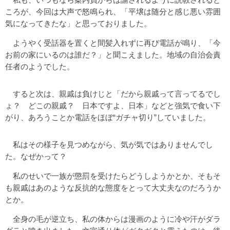
ころが、今回は大声で怒鳴られ、「平壌は随分と感じ悪い雰囲
気になってきたな」と思っておりました。
ようやく受話器を置くと間髪入れずに再び電話が鳴り、「今
お前の家にいるのは誰だ？」と聞こえました。地域の自治会責
任者のようでした。
すると次は、親戚は負けじと「だから親戚って言ってるでし
ょ？ どこの親戚？ 日本ですよ、日本」などと強気で食い下
がり、あろうことか電話をほぼ“ガチャ切り”していました。
私はその様子を見つめながら、気が気ではありませんでし
た。なぜかって？
私のせいで一族が懲罰を受けたらどうしようかとか、そもそ
も親戚はあのような反抗的な態度をとって大丈夫なのだろうか
とか。
全身の毛が逆立ち、私の体からは漫画のように冷や汗がダラ