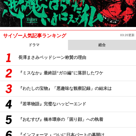
サイゾー人気記事ランキング
03:20更新
ドラマ
総合
長澤まさみベッドシーン称賛の理由
『ミスなか』最終話“ガロ編”に落胆したワケ
『わたしの宝物』「悪趣味な観察記録」の結末は
『若草物語』完璧なハッピーエンド
『おむすび』橋本環奈の「困り顔」への執着
『インフォーマ 』ついに日本パートの幕開け