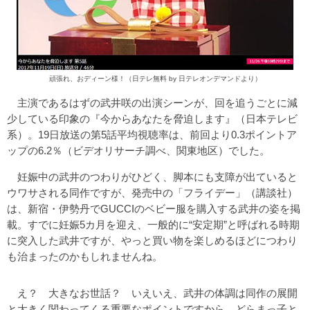
頑張れ、おディーン様！（日テレ無料 by 日テレオンデマンドより）
主演であるはずの武井咲の出演シーンが、回を追うごとに減
少している印象の『今からあなたを脅迫します』（日本テレビ
系）。19日放送の第5話平均視聴率は、前回より0.3ポイントア
ップの6.2％（ビデオリサーチ調べ、関東地区）でした。
妊娠中の武井のつわりがひどく、脚本にも支障が出ていると
ウワサされる同作ですが、発売中の「フライデー」（講談社）
は、新宿・伊勢丹でGUCCIのベビー服を購入する武井の姿を掲
載。すでに妊娠5カ月を迎え、一般的に“安定期”と呼ばれる時期
に突入した武井ですが、やっと買い物を楽しめるほどにつわり
も治まったのかもしれませんね。
え？ 大きなお世話？ いえいえ、武井の体調は同作の展開
と大きく関わってくる重要なポイントですから、どらまっ子と