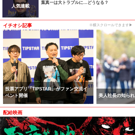
葉真一は大トラブルに…どうなる？
人気連載
イチオシ記事
※横スクロールできます▶
投票アプリ「TIPSTAR」がファン交流イ
ベント開催
美人社長の知られ
配給映画