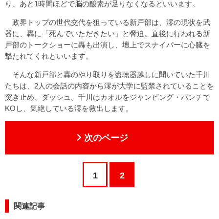
り、あと1時間ほどで脳の酸素が足りなくなるといいます。
政界トップの世代交代を狙っている新戸部は、澪の現状を武
器に、轟に「死んでいただきたい」と脅迫。直後に行われる新
戸部のトークショーに轟も出演し、壇上でスナイパーに心臓を
撃たれてくれといいます。
そんな新戸部と轟のやり取りを盗聴器越しに聞いていた千川
たちは、2人の会話の内容から澪が大学に監禁されていることを
突き止め、ダッシュ。千川はカオルをジャンピング・パンチで
KOし、気絶している澪を救出します。
次のページ
1
2
関連記事