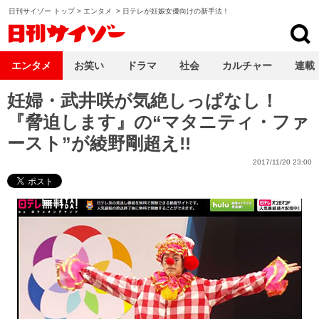
日刊サイゾー トップ
>
エンタメ
>
日テレが妊娠女優向けの新手法！
日刊サイゾー
エンタメ
お笑い
ドラマ
社会
カルチャー
連載
妊婦・武井咲が気絶しっぱなし！
『脅迫します』の“マタニティ・ファ
ースト”が綾野剛超え!!
2017/11/20 23:00