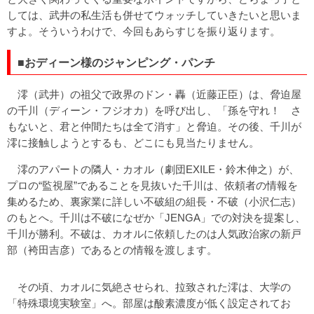
しては、武井の私生活も併せてウォッチしていきたいと思いま
すよ。そういうわけで、今回もあらすじを振り返ります。
■おディーン様のジャンピング・パンチ
澪（武井）の祖父で政界のドン・轟（近藤正臣）は、脅迫屋
の千川（ディーン・フジオカ）を呼び出し、「孫を守れ！ さ
もないと、君と仲間たちは全て消す」と脅迫。その後、千川が
澪に接触しようとするも、どこにも見当たりません。
澪のアパートの隣人・カオル（劇団EXILE・鈴木伸之）が、
プロの“監視屋”であることを見抜いた千川は、依頼者の情報を
集めるため、裏家業に詳しい不破組の組長・不破（小沢仁志）
のもとへ。千川は不破になぜか「JENGA」での対決を提案し、
千川が勝利。不破は、カオルに依頼したのは人気政治家の新戸
部（袴田吉彦）であるとの情報を渡します。
その頃、カオルに気絶させられ、拉致された澪は、大学の
「特殊環境実験室」へ。部屋は酸素濃度が低く設定されてお