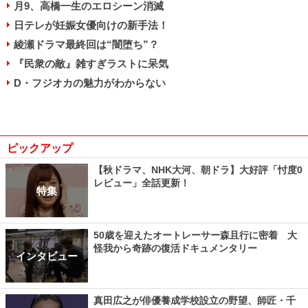
月9、高橋一生のエロシーン消滅
日テレが妊娠女優向けの新手法！
綾瀬ドラマ最終回は“闇堕ち”？
『民衆の敵』雑すぎラストに呆気
D・フジオカの魅力がわからない
ピックアップ
【秋ドラマ、NHK大河、朝ドラ】大好評「忖度0
レビュー」全話更新！
特集
50歳を迎えたオートレーサー森且行に密着 大
怪我から奇跡の復活ドキュメンタリー
インタビュー
真田広之が俳優養成学校設立の野望、師匠・千