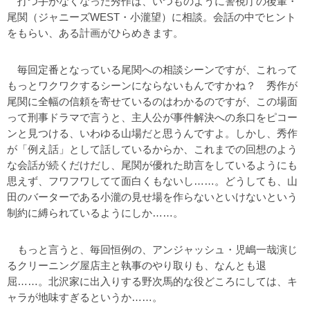
打つ手がなくなった秀作は、いつものように警視庁の後輩・
尾関（ジャニーズWEST・小瀧望）に相談。会話の中でヒント
をもらい、ある計画がひらめきます。
毎回定番となっている尾関への相談シーンですが、これって
もっとワクワクするシーンにならないもんですかね？ 秀作が
尾関に全幅の信頼を寄せているのはわかるのですが、この場面
って刑事ドラマで言うと、主人公が事件解決への糸口をピコー
ンと見つける、いわゆる山場だと思うんですよ。しかし、秀作
が「例え話」として話しているからか、これまでの回想のよう
な会話が続くだけだし、尾関が優れた助言をしているようにも
思えず、フワフワしてて面白くもないし……。どうしても、山
田のバーターである小瀧の見せ場を作らないといけないという
制約に縛られているようにしか……。
もっと言うと、毎回恒例の、アンジャッシュ・児嶋一哉演じ
るクリーニング屋店主と執事のやり取りも、なんとも退
屈……。北沢家に出入りする野次馬的な役どころにしては、キ
ャラが地味すぎるというか……。