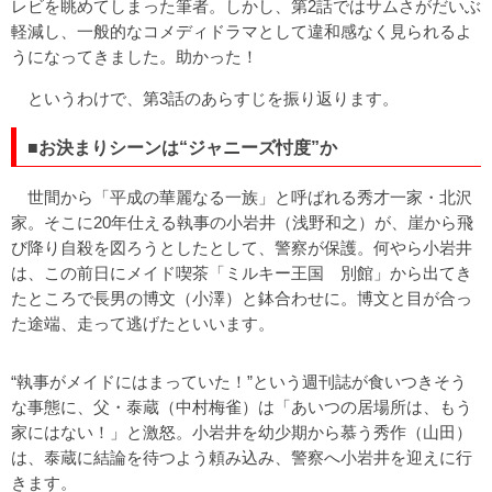
レビを眺めてしまった筆者。しかし、第2話ではサムさがだいぶ
軽減し、一般的なコメディドラマとして違和感なく見られるよ
うになってきました。助かった！
というわけで、第3話のあらすじを振り返ります。
■お決まりシーンは“ジャニーズ忖度”か
世間から「平成の華麗なる一族」と呼ばれる秀才一家・北沢
家。そこに20年仕える執事の小岩井（浅野和之）が、崖から飛
び降り自殺を図ろうとしたとして、警察が保護。何やら小岩井
は、この前日にメイド喫茶「ミルキー王国 別館」から出てき
たところで長男の博文（小澤）と鉢合わせに。博文と目が合っ
た途端、走って逃げたといいます。
“執事がメイドにはまっていた！”という週刊誌が食いつきそう
な事態に、父・泰蔵（中村梅雀）は「あいつの居場所は、もう
家にはない！」と激怒。小岩井を幼少期から慕う秀作（山田）
は、泰蔵に結論を待つよう頼み込み、警察へ小岩井を迎えに行
きます。