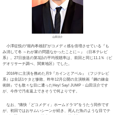
山田涼介
小澤征悦の“堀内孝雄顔”がコメディ感を倍増させている『も
み消して冬 ～わが家の問題なかったことに～』（日本テレビ
系）。27日放送の第3話の平均視聴率は、前回と同じ11.1％（ビ
デオリサーチ調べ、関東地区）でした。
2016年に主演を務めた月9『カインとアベル』（フジテレビ
系）は全話1ケタと惨敗、昨年12月公開の主演映画『鋼の錬金
術師』でも散々な目に遭ったHey! Say! JUMP・山田涼介です
が、今作で汚名返上できそうで何よりです。
なお、“痛快「どコメディ」ホームドラマ”をうたう同作です
が、初回ではおサムいシーンが続き、死んだ魚のような目でテ