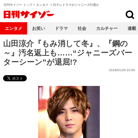
日刊サイゾー トップ
>
エンタメ
>
日テレドラマがジャニーズ忖度か
日刊サイゾー
エンタメ
お笑い
ドラマ
社会
カルチャー
連載
山田涼介『もみ消して冬』、『鋼の
～』汚名返上も……“ジャニーズバー
ターシーン”が退屈!?
2018/01/29 23:00