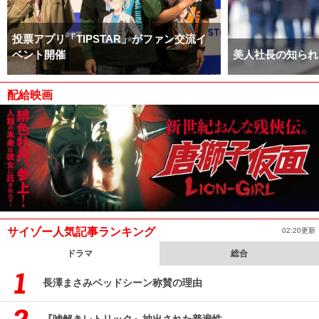
投票アプリ「TIPSTAR」がファン交流イ
ベント開催
美人社長の知られ
配給映画
サイゾー人気記事ランキング
02:20更新
ドラマ
総合
長澤まさみベッドシーン称賛の理由