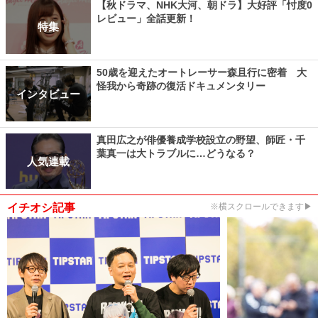
【秋ドラマ、NHK大河、朝ドラ】大好評「忖度0
レビュー」全話更新！
特集
50歳を迎えたオートレーサー森且行に密着 大
怪我から奇跡の復活ドキュメンタリー
インタビュー
真田広之が俳優養成学校設立の野望、師匠・千
葉真一は大トラブルに…どうなる？
人気連載
イチオシ記事
※横スクロールできます▶