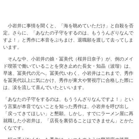
小岩井に事情を聞くと、「海を眺めていただけ」と自殺を否
定。さらに、「あなたの子守をするのは、もううんざりなんで
すよ！」と秀作に本音をぶちまけ、退職願を渡して去ってしま
います。
そんな中、小岩井の娘・冨美代（桜井日奈子）が、例のメイ
ド喫茶で働いていることを突き止めた長女・知晶（波瑠）は、
早速、冨美代の元へ。冨美代いわく、小岩井はこれまで、秀作
を冨美代以上に気にかけ、秀作が東大や警視庁に合格した際に
は、涙を流して喜んでいたといいます。
「あなたの子守をするのは、もううんざりなんですよ！」とい
う言葉が本音でないことを知った秀作は、小岩井を呼び出し
「戻ってきてほしい」と懇願。しかし、すでにラーメン屋に再
就職した小岩井は、「店長を裏切ることはできません」とかた
くなです。