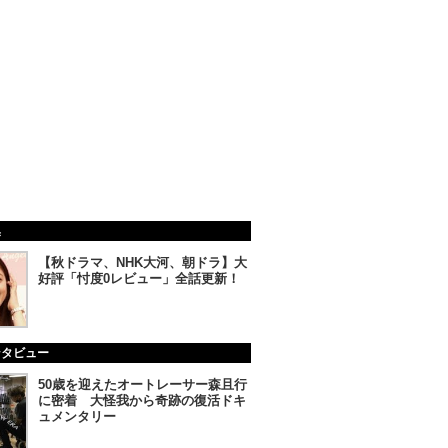
集
【秋ドラマ、NHK大河、朝ドラ】大
好評「忖度0レビュー」全話更新！
ンタビュー
50歳を迎えたオートレーサー森且行
に密着 大怪我から奇跡の復活ドキ
ュメンタリー