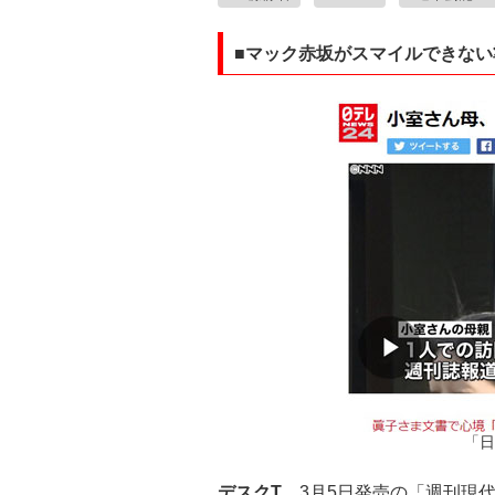
■マック赤坂がスマイルできない
「日
デスクT
3月5日発売の「週刊現代