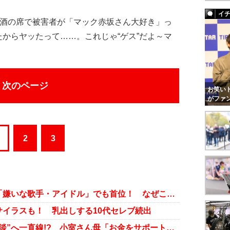
イ
酒の席で被害者が「マック赤坂さん大好き」っ
からヤッたって……。これじゃ“ゲス”だよ～マ
次のページ
お笑いト
がファ
2
3
工藤静香が「嫌いな夫婦」に続き「嫌いな歌手・アイドル」でも首位！ なぜこんなに嫌われたのか？
イラスも！ 乳出しする10代セレブ続出
眞子さま・小室圭さん、やはり“破談”へ一直線!? 小室さん母「お金をサポートして」発言の衝撃