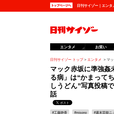
日刊サイゾー｜エンタ
エンタメ
お笑い
日刊サイゾー トップ
>
エンタメ
>
マッ
マック赤坂に準強姦未
る病」は“かまってち
しうどん”写真投稿
話
#工藤静香
#misono
#週末芸能ニ