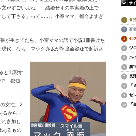
サ
文がすごいよね！ 結婚せずの事実婚の上で
にして下さる」って……。小室ママ、都合よすぎ
倉
有
セ
張が生きてたら、小室ママの話で小説1冊書けち
ジ
刊現代」なら、マック赤坂が準強姦容疑で起訴さ
ハ
瀧
ると出現す
長
!? 都知
『
セ
『
の女性。2
あるから」
ばれ参加し
はあるもの