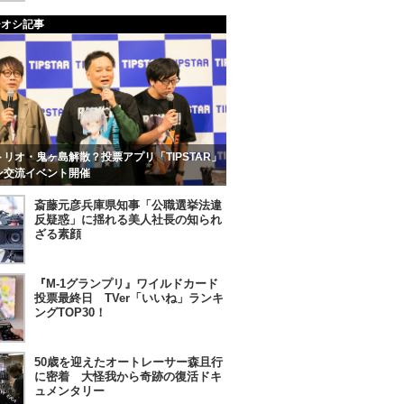
チオシ記事
リオ・鬼ヶ島解散？投票アプリ「TIPSTAR」
ン交流イベント開催
斎藤元彦兵庫県知事「公職選挙法違
反疑惑」に揺れる美人社長の知られ
ざる素顔
『M-1グランプリ』ワイルドカード
投票最終日 TVer「いいね」ランキ
ングTOP30！
50歳を迎えたオートレーサー森且行
に密着 大怪我から奇跡の復活ドキ
ュメンタリー