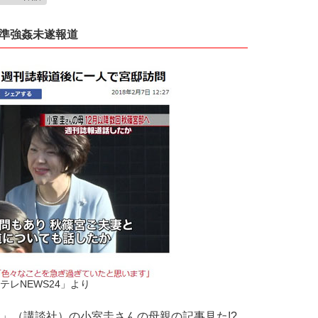
準強姦未遂報道
テレNEWS24」より
」（講談社）の小室圭さんの母親の記事見た!?