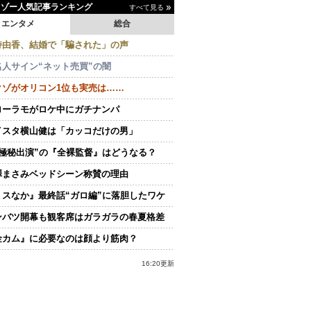
イゾー人気記事ランキング
すべて見る
エンタメ
総合
持由香、結婚で「騙された」の声
名人サイン“ネット売買”の闇
クゾがオリコン1位も実売は……
ローラモがロケ中にガチナンパ
イスタ横山健は「カッコだけの男」
“極秘出演”の『全裸監督』はどうなる？
澤まさみベッドシーン称賛の理由
ミスなか』最終話“ガロ編”に落胆したワケ
ンバツ開幕も観客席はガラガラの春夏格差
金カム』に必要なのは顔より筋肉？
16:20更新