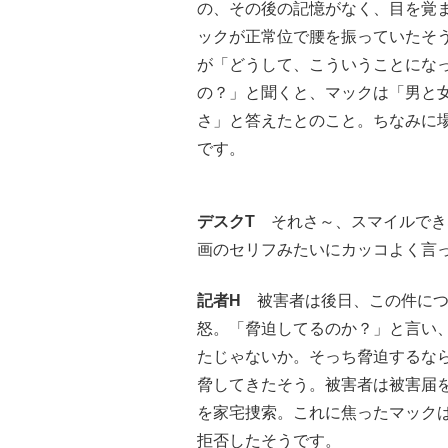
の、その後の記憶がなく、目を覚
ックが正常位で腰を振っていたそ
が「どうして、こういうことにな
の？」と聞くと、マックは「男と
さ」と答えたとのこと。ちなみに
です。
デスクT
それさ～、スマイルでき
画のセリフみたいにカッコよく言
記者H
被害者は後日、この件につ
怒。「脅迫してるのか？」と言い
たじゃないか。そっち脅迫するな
脅してきたそう。被害者は被害届を
を家宅捜索。これに焦ったマックは
拒否したそうです。