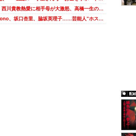
五輪選手より輝いていた松岡修造、西川貴教熱愛に相手母が大激怒、高橋一生のジャケットのお値段……週末芸能ニュース雑話
『ねほりんぱほりん』並み？ Misono、坂口杏里、脇坂英理子……芸能人“ホストクラブ狂い”武勇伝
配