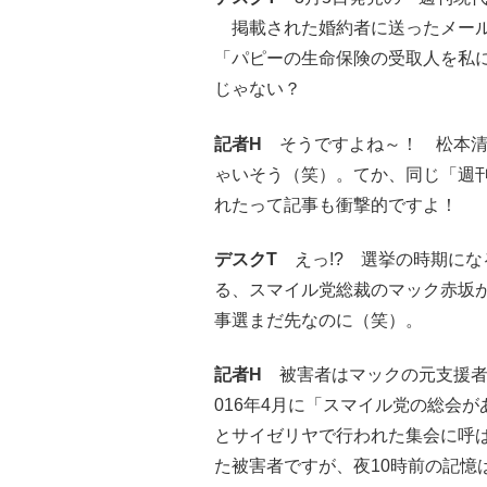
掲載された婚約者に送ったメール
「パピーの生命保険の受取人を私
じゃない？
記者H
そうですよね～！ 松本清
ゃいそう（笑）。てか、同じ「週
れたって記事も衝撃的ですよ！
デスクT
えっ!? 選挙の時期にな
る、スマイル党総裁のマック赤坂が
事選まだ先なのに（笑）。
記者H
被害者はマックの元支援者
016年4月に「スマイル党の総会が
とサイゼリヤで行われた集会に呼
た被害者ですが、夜10時前の記憶