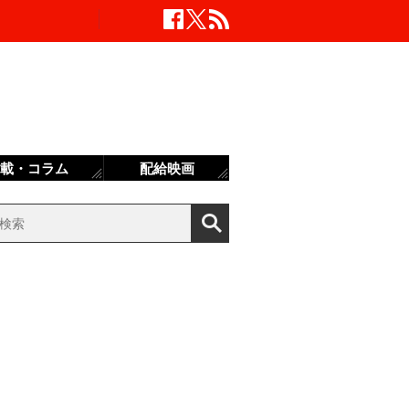
載・コラム
配給映画