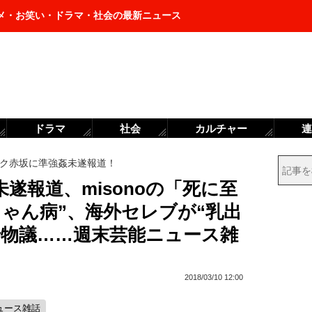
メ・お笑い・ドラマ・社会の最新ニュース
ドラマ
社会
カルチャー
連
ク赤坂に準強姦未遂報道！
遂報道、misonoの「死に至
ゃん病”、海外セレブが“乳出
で物議……週末芸能ニュース雑
2018/03/10 12:00
ュース雑話