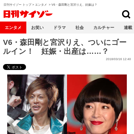
日刊サイゾー トップ
>
エンタメ
>
V6・森田剛と宮沢りえ、妊娠は？
日刊サイゾー
エンタメ
お笑い
ドラマ
社会
カルチャー
連載
V6・森田剛と宮沢りえ、ついにゴー
ルイン！ 妊娠・出産は……？
2018/03/16 12:40