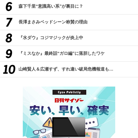
森下千里“意識高い系”が裏目に？
長澤まさみベッドシーン称賛の理由
『水ダウ』コジマジックが炎上中
『ミスなか』最終話“ガロ編”に落胆したワケ
山崎賢人＆広瀬すず、すれ違い破局危機報道も…