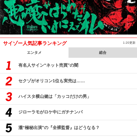
サイゾー人気記事ランキング
1:20更新
エンタメ
総合
有名人サイン“ネット売買”の闇
セクゾがオリコン1位も実売は……
ハイスタ横山健は「カッコだけの男」
ジローラモがロケ中にガチナンパ
瀧“極秘出演”の『全裸監督』はどうなる？