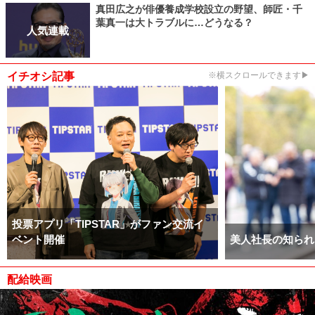
真田広之が俳優養成学校設立の野望、師匠・千
葉真一は大トラブルに…どうなる？
人気連載
イチオシ記事
※横スクロールできます▶
投票アプリ「TIPSTAR」がファン交流イ
ベント開催
美人社長の知られ
配給映画