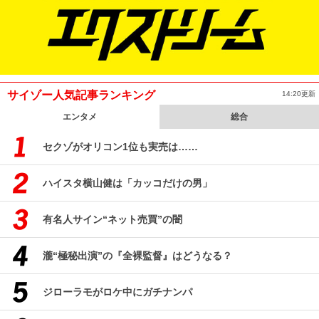
サイゾー人気記事ランキング
14:20更新
エンタメ
総合
セクゾがオリコン1位も実売は……
ハイスタ横山健は「カッコだけの男」
有名人サイン“ネット売買”の闇
瀧“極秘出演”の『全裸監督』はどうなる？
ジローラモがロケ中にガチナンパ