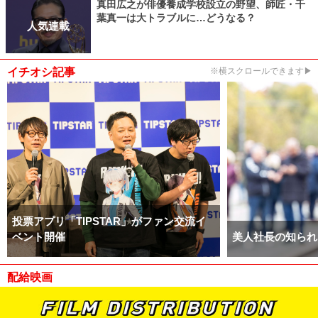
真田広之が俳優養成学校設立の野望、師匠・千
葉真一は大トラブルに…どうなる？
人気連載
イチオシ記事
※横スクロールできます▶
投票アプリ「TIPSTAR」がファン交流イ
ベント開催
美人社長の知られ
配給映画