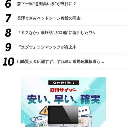
森下千里“意識高い系”が裏目に？
長澤まさみベッドシーン称賛の理由
『ミスなか』最終話“ガロ編”に落胆したワケ
『水ダウ』コジマジックが炎上中
山崎賢人＆広瀬すず、すれ違い破局危機報道も…