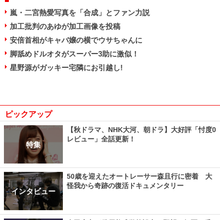
嵐・二宮熱愛写真を「合成」とファン力説
加工批判のあゆが加工画像を投稿
安倍首相がキャバ嬢の横でウサちゃんに
脚舐めドルオタがスーパー3助に激似！
星野源がガッキー宅隣にお引越し!
ピックアップ
【秋ドラマ、NHK大河、朝ドラ】大好評「忖度0
レビュー」全話更新！
特集
50歳を迎えたオートレーサー森且行に密着 大
怪我から奇跡の復活ドキュメンタリー
インタビュー