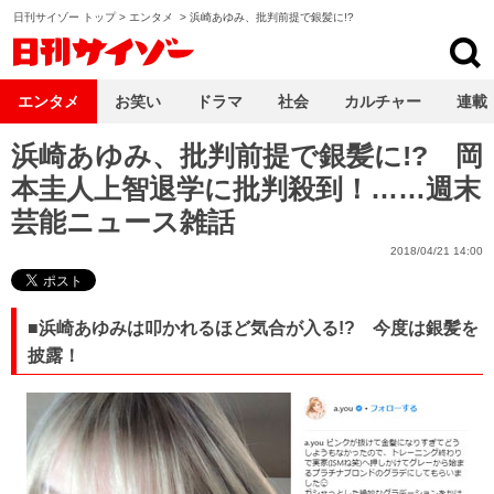
日刊サイゾー トップ
>
エンタメ
>
浜崎あゆみ、批判前提で銀髪に!?
日刊サイゾー
エンタメ
お笑い
ドラマ
社会
カルチャー
連載
浜崎あゆみ、批判前提で銀髪に!? 岡
本圭人上智退学に批判殺到！……週末
芸能ニュース雑話
2018/04/21 14:00
■浜崎あゆみは叩かれるほど気合が入る!? 今度は銀髪を
披露！