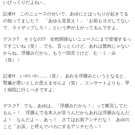
いびっくりだよね～。
記者H このニュースのせいで、あゆにとばっちりが起きてる
の知ってました？ 「あゆも見習え！」「お前もヨガしてない
で、ライザップしろ！」という声が上がってるんですよ。
デスクT そうなの!? 全然関係ないニュースにまで登場するっ
てすごいね（笑）。でも、言っとくけど、あれは贅肉じゃない
からね。浮腫みだから。もう一回言うけど、む・く・み
（笑）！
記者H いやいや……（笑）。あれを浮腫みというとなると、
腎臓が悪いとしか思えませんよ（笑）。コンサートよりも、早
く病院に行くべきですよ。
デスクT でも、あゆは、「浮腫みだから！」って断言してた
もん～！ 浮腫んでる本人が言うんだからあれは浮腫みなんだ
よ！ なんだよ～、あっ！ さてはお前アンチだな！ あゆの
こと「お浜」と呼んでバカにするアンチだろ～！