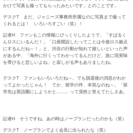
かけて写真も撮ってもらったみたいです」とのことです。
デスクT まだ、ジャニーズ事務所所属なのに写真まで撮って
くれるとは！ いろいろすごい（笑）！
記者H ファンもこの情報にびっくりしたようで、「すばるく
んロスにいるんだ！」「口座開設したってことは今後ロス拠点
にするんだね～！」と、渋谷の行動が知れて嬉しいといった声
がある中、「海外に行くってわかってるんだけど、急に現実味
を帯びると悲しいよね」と寂しがる声もありましたね。
デスクT ファンもいろいろだね～。でも脱退後の消息がわか
ってよかったじゃん！ てか、留学の件、本気なのね～。「留
学先は英語圏にしようかと……」って漠然と答えてたしさあ。
記者H そうですね。あの時はノープランだったのかも（笑）
デスクT ノープランでよく会見に出られたな（笑）