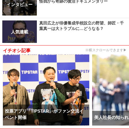
怪我から奇跡の復活ドキュメンタリー
インタビュー
真田広之が俳優養成学校設立の野望、師匠・千
葉真一は大トラブルに…どうなる？
人気連載
イチオシ記事
※横スクロールできます▶
投票アプリ「TIPSTAR」がファン交流イ
ベント開催
美人社長の知られ