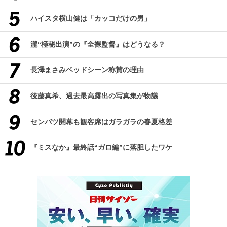
ハイスタ横山健は「カッコだけの男」
瀧“極秘出演”の『全裸監督』はどうなる？
長澤まさみベッドシーン称賛の理由
後藤真希、過去最高露出の写真集が物議
センバツ開幕も観客席はガラガラの春夏格差
『ミスなか』最終話“ガロ編”に落胆したワケ