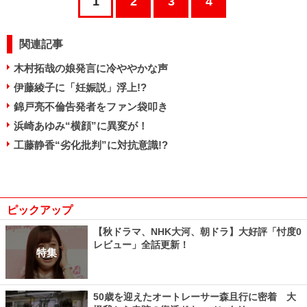
1
2
3
4
関連記事
木村拓哉の娘発言に冷ややかな声
伊藤綾子に「妊娠説」浮上!?
錦戸亮不倫告発者をファン袋叩き
浜崎あゆみ“横顔”に異変が！
工藤静香“劣化批判”に対抗意識!?
ピックアップ
【秋ドラマ、NHK大河、朝ドラ】大好評「忖度0
レビュー」全話更新！
特集
50歳を迎えたオートレーサー森且行に密着 大