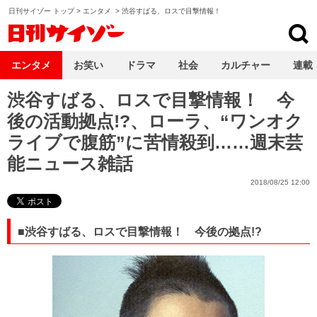
日刊サイゾー トップ
>
エンタメ
>
渋谷すばる、ロスで目撃情報！
日刊サイゾー
エンタメ
お笑い
ドラマ
社会
カルチャー
連載
渋谷すばる、ロスで目撃情報！ 今
後の活動拠点!?、ローラ、“ワンオク
ライブで腹筋”に苦情殺到……週末芸
能ニュース雑話
2018/08/25 12:00
■渋谷すばる、ロスで目撃情報！ 今後の拠点!?