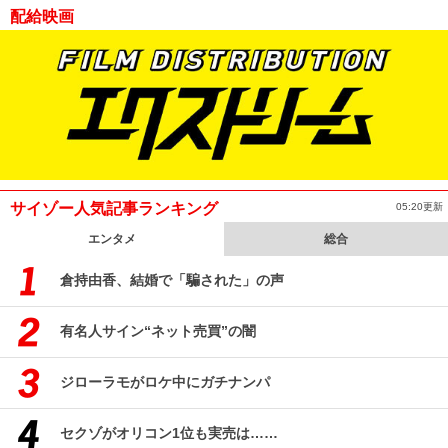
配給映画
サイゾー人気記事ランキング
05:20更新
エンタメ
総合
倉持由香、結婚で「騙された」の声
有名人サイン“ネット売買”の闇
ジローラモがロケ中にガチナンパ
セクゾがオリコン1位も実売は……