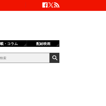
載・コラム
配給映画