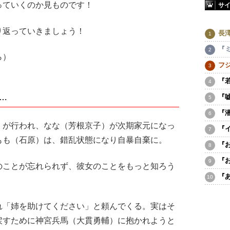
っていくのか見ものです！
サ
返っていきましょう！
長
『
ら）
フ
『
…
『
『
が行われ、なな（芳根京子）が次期家元になっ
『
もも（石原）は、錯乱状態になり自暴自棄に。
『
『
ことが忘れられず、彼女のことをもっと知ろう
『
「姉を助けてください」と頼んでくる。実はそ
戻すために神宮兵馬（大貫勇輔）に抱かれようと