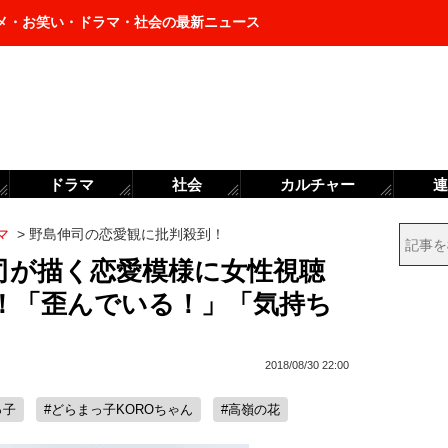
メ・お笑い・ドラマ・社会の最新ニュース
ドラマ
社会
カルチャー
連
マ
>
野島伸司の恋愛観に批判殺到！
司が描く恋愛模様に女性視聴
！「歪んでいる！」「気持ち
2018/08/30 22:00
っ子
#どらまっ子KOROちゃん
#高嶺の花