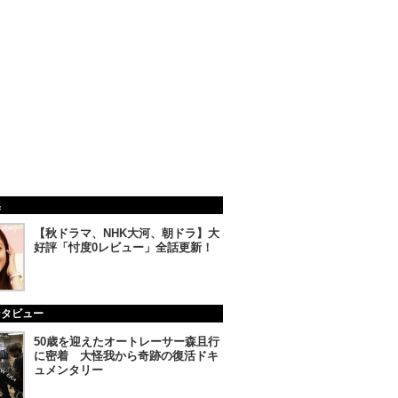
集
【秋ドラマ、NHK大河、朝ドラ】大
好評「忖度0レビュー」全話更新！
ンタビュー
50歳を迎えたオートレーサー森且行
に密着 大怪我から奇跡の復活ドキ
ュメンタリー