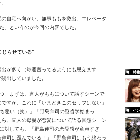
た。
の自宅へ向かい、無事ももを救出。エレベータ
った、というのが今回の内容でした。
こじらせている”
出が多く（毎週言ってるようにも思えます
特
が続出していました。
つ。まずは、直人がももについて話すシーンで
のですが、これに「いまどきこのセリフはない」
イ
持ち悪い（笑）」「野島伸司の謎哲学始まっ
たら、直人の母親が恋愛について語る回想シーン
れに対しても、「野島伸司の恋愛感が童貞すぎ
島伸司は歪んでいる！」「野島伸司はもう終わっ