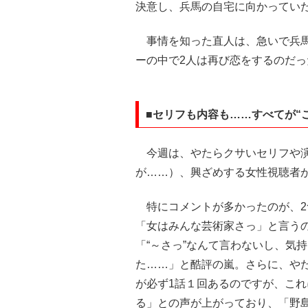
決意し、兵馬の自宅に向かってい
事情を知った直人は、急いで兵馬
ーの中で2人は再び恋をするのだ
■セリフも内容も……すべてが“
今週は、やたらクサいセリフや演
が……）、興ざめする女性視聴者
特にコメントが多かったのが、2
「女はみんな芸術家さっ」と言う
「“～さっ”なんて言わないし、気
た……」と酷評の嵐。さらに、や
が必ず1話１回あるのですが、こ
る」との声が上がっており、「野