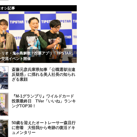
チオシ記事
リオ・鬼ヶ島解散？投票アプリ「TIPSTAR」
ン交流イベント開催
斎藤元彦兵庫県知事「公職選挙法違
反疑惑」に揺れる美人社長の知られ
ざる素顔
『M-1グランプリ』ワイルドカード
投票最終日 TVer「いいね」ランキ
ングTOP30！
50歳を迎えたオートレーサー森且行
に密着 大怪我から奇跡の復活ドキ
ュメンタリー