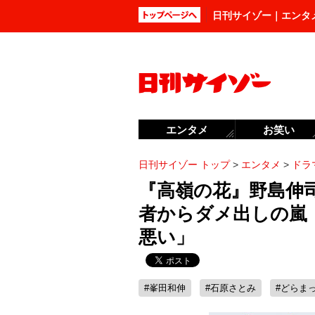
日刊サイゾー｜エンタ
エンタメ
お笑い
日刊サイゾー トップ
>
エンタメ
>
ドラ
『高嶺の花』野島伸
者からダメ出しの嵐
悪い」
#峯田和伸
#石原さとみ
#どらま