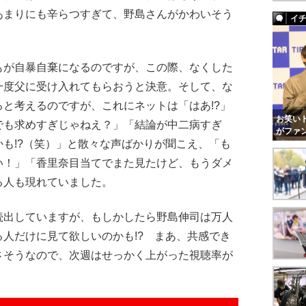
あまりにも辛らつすぎて、野島さんがかわいそう
イ
が自暴自棄になるのですが、この際、なくした
一度父に受け入れてもらおうと決意。そして、な
と考えるのですが、これにネットは「はあ!?」
お笑いト
でも求めすぎじゃねえ？」「結論が中二病すぎ
がファ
も!?（笑）」と散々な声ばかりが聞こえ、「も
い！」「香里奈目当てでまた見たけど、もうダメ
る人も現れていました。
出していますが、もしかしたら野島伸司は万人
人だけに見て欲しいのかも!? まあ、共感でき
さそうなので、次週はせっかく上がった視聴率が
。