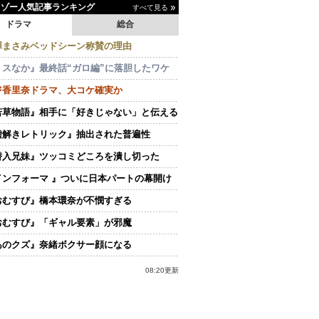
イゾー人気記事ランキング
すべて見る
ドラマ
総合
澤まさみベッドシーン称賛の理由
ミスなか』最終話“ガロ編”に落胆したワケ
ジ香里奈ドラマ、大コケ確実か
若草物語』相手に「好きじゃない」と伝える
嘘解きレトリック』抽出された普遍性
潜入兄妹』ツッコミどころを潰し切った
インフォーマ 』ついに日本パートの幕開け
おむすび』橋本環奈が不憫すぎる
おむすび』「ギャル要素」が邪魔
あのクズ』奈緒ボクサー顔になる
08:20更新