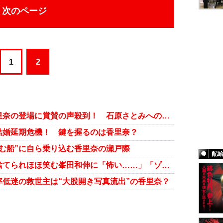
次のページ
1
2
『高嶺の花』久々連ドラ出演の香里奈の登場に賞賛の声殺到！ 石原さとみへの注目を掻っ攫う！
結婚延期危機！ 鍵を握るのは香里奈？
む船”に自ら乗り込む香里奈の瀬戸際
配
『高嶺の花』花嫁・石原さとみに捨てられほほ笑む峯田和伸に「怖い……」「ゾッとした！」と悲鳴殺到！
低迷の救世主は“大股開き写真流出”の香里奈？