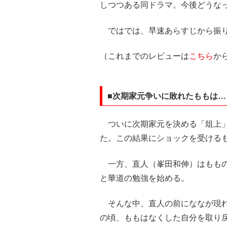
しつつある同ドラマ。今後どうな
ではでは、早速あらすじから振り
（これまでのレビューは
こちら
か
■次期家元争いに敗れたももは…
ついに次期家元を決める「俎上」
た。この結果にショックを受ける
一方、直人（峯田和伸）はももの
と華道の勉強を始める。
そんな中、直人の前にななが現れ
の頃、ももはなくした自分を取り