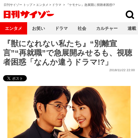
日刊サイゾー トップ
>
エンタメ
>
ドラマ
>
『ケモナレ』急展開に視聴者困惑!?
日刊サイゾー
エンタメ
お笑い
ドラマ
社会
カルチャー
連載
『獣になれない私たち』“別離宣
言”“再就職”で急展開みせるも、視聴
者困惑「なんか違うドラマ!?」
2018/11/22 22:00