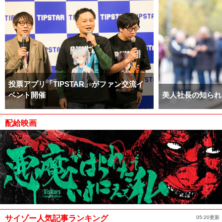
投票アプリ「TIPSTAR」がファン交流イ
ベント開催
美人社長の知られ
配給映画
サイゾー人気記事ランキング
05:20更新