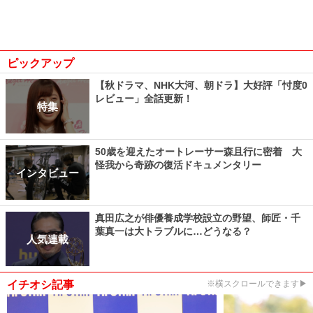
ピックアップ
【秋ドラマ、NHK大河、朝ドラ】大好評「忖度0
レビュー」全話更新！
特集
50歳を迎えたオートレーサー森且行に密着 大
怪我から奇跡の復活ドキュメンタリー
インタビュー
真田広之が俳優養成学校設立の野望、師匠・千
葉真一は大トラブルに…どうなる？
人気連載
イチオシ記事
※横スクロールできます▶