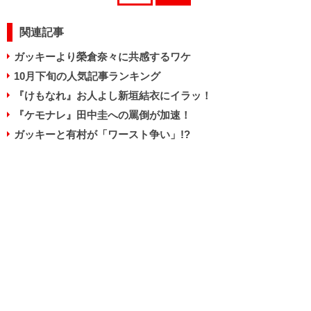
関連記事
ガッキーより榮倉奈々に共感するワケ
10月下旬の人気記事ランキング
『けもなれ』お人よし新垣結衣にイラッ！
『ケモナレ』田中圭への罵倒が加速！
ガッキーと有村が「ワースト争い」!?