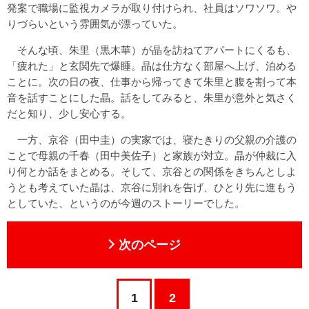
発案で職場に監視カメラが取り付けられ、社員はソワソワ。や
りづらいという雰囲気が漂っていた。
そんな頃、朱里（黒木華）が晶を訪ねてアパートにくるも、
「疲れた」と玄関先で爆睡。晶は仕方なく部屋へ上げ、泊める
ことに。次の日の夜、仕事から帰ってきて朱里と腹を割って本
音を話すことにした晶。話をしてみると、朱里が意外と気さく
だと知り、少し安心する。
一方、京谷（田中圭）の実家では、寝たきりの父親の介護の
ことで母親の千春（田中美佐子）と家族が対立。晶が仲裁に入
り何とか話をまとめる。そして、京谷との関係をきちんとしよ
うとも考えていた晶は、京谷に別れを告げ、ひとり先に進もう
としていた、というのが今週のストーリーでした。
次のページ
1
2