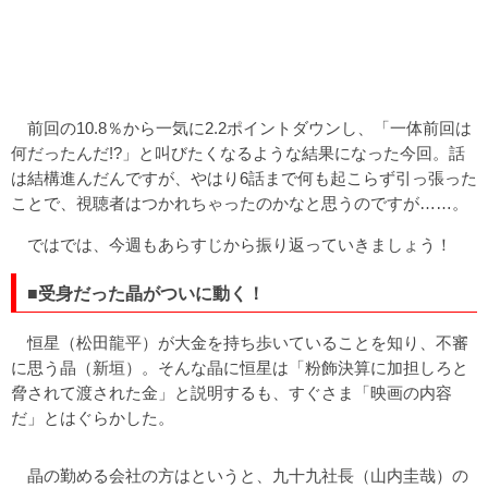
前回の10.8％から一気に2.2ポイントダウンし、「一体前回は
何だったんだ!?」と叫びたくなるような結果になった今回。話
は結構進んだんですが、やはり6話まで何も起こらず引っ張った
ことで、視聴者はつかれちゃったのかなと思うのですが……。
ではでは、今週もあらすじから振り返っていきましょう！
■受身だった晶がついに動く！
恒星（松田龍平）が大金を持ち歩いていることを知り、不審
に思う晶（新垣）。そんな晶に恒星は「粉飾決算に加担しろと
脅されて渡された金」と説明するも、すぐさま「映画の内容
だ」とはぐらかした。
晶の勤める会社の方はというと、九十九社長（山内圭哉）の