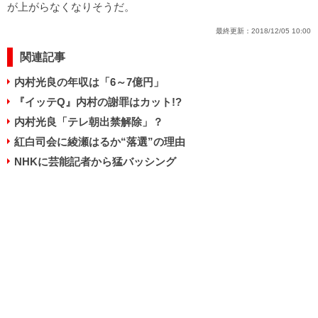
が上がらなくなりそうだ。
最終更新：
2018/12/05 10:00
関連記事
内村光良の年収は「6～7億円」
『イッテQ』内村の謝罪はカット!?
内村光良「テレ朝出禁解除」？
紅白司会に綾瀬はるか“落選”の理由
NHKに芸能記者から猛バッシング