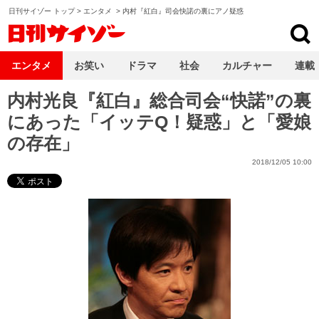
日刊サイゾー トップ
>
エンタメ
>
内村『紅白』司会快諾の裏にアノ疑惑
日刊サイゾー
エンタメ
お笑い
ドラマ
社会
カルチャー
連載
内村光良『紅白』総合司会“快諾”の裏
にあった「イッテQ！疑惑」と「愛娘
の存在」
2018/12/05 10:00