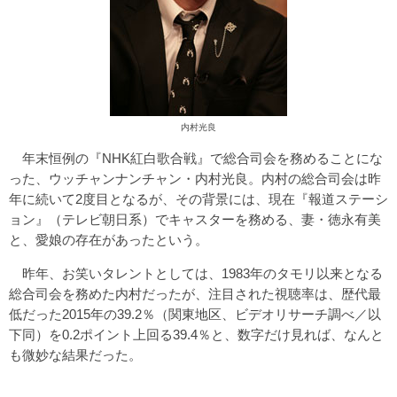
内村光良
年末恒例の『NHK紅白歌合戦』で総合司会を務めることにな
った、ウッチャンナンチャン・内村光良。内村の総合司会は昨
年に続いて2度目となるが、その背景には、現在『報道ステーシ
ョン』（テレビ朝日系）でキャスターを務める、妻・徳永有美
と、愛娘の存在があったという。
昨年、お笑いタレントとしては、1983年のタモリ以来となる
総合司会を務めた内村だったが、注目された視聴率は、歴代最
低だった2015年の39.2％（関東地区、ビデオリサーチ調べ／以
下同）を0.2ポイント上回る39.4％と、数字だけ見れば、なんと
も微妙な結果だった。