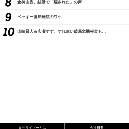
倉持由香、結婚で「騙された」の声
ベッキー復帰難航のワケ
山崎賢人＆広瀬すず、すれ違い破局危機報道も…
日刊サイゾーとは
会社概要