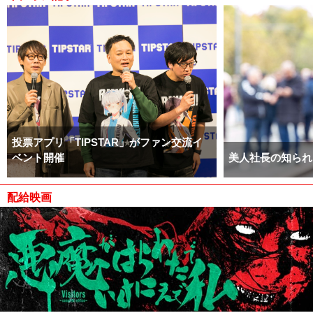
投票アプリ「TIPSTAR」がファン交流イ
ベント開催
美人社長の知られ
配給映画