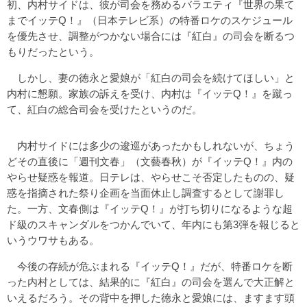
初、内村サイドは、彼が司会を務めるバラエティ『世界の果て
までイッテQ！』（日本テレビ系）の特番ロケのスケジュール
を優先させ、調整がつかない場合には『紅白』の司会を断るつ
もりだったという。
しかし、妻の徳永と愛娘が「紅白の司会を続けてほしい」と
内村に懇願。家族の訴えを受け、内村は『イッテQ！』を蹴っ
て、紅白の総合司会を受けたというのだ。
内村サイドには多少の逡巡があったかもしれないが、ちょう
どその直後に「週刊文春」（文藝春秋）が『イッテQ！』内の
やらせ疑惑を報道。日テレは、やらせこそ否定したものの、疑
惑を指摘された祭り企画を当面休止し調査するとして謝罪し
た。一方、文春側は『イッテQ！』が打ち切りになるような超
ド級のスキャンダルをつかんでいて、年内にも第3弾を報じると
いうウワサもある。
今後の存続が危ぶまれる『イッテQ！』だが、特番ロケを断
った内村としては、結果的に『紅白』の司会を選んで大正解と
いえるだろう。その背中を押した徳永と愛娘には、ますます頭