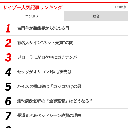
サイゾー人気記事ランキング
1:20更新
エンタメ
総合
吉田羊が芸能界から消える日
有名人サイン“ネット売買”の闇
ジローラモがロケ中にガチナンパ
セクゾがオリコン1位も実売は……
ハイスタ横山健は「カッコだけの男」
瀧“極秘出演”の『全裸監督』はどうなる？
長澤まさみベッドシーン称賛の理由