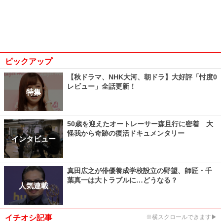
ピックアップ
【秋ドラマ、NHK大河、朝ドラ】大好評「忖度0
レビュー」全話更新！
特集
50歳を迎えたオートレーサー森且行に密着 大
怪我から奇跡の復活ドキュメンタリー
インタビュー
真田広之が俳優養成学校設立の野望、師匠・千
葉真一は大トラブルに…どうなる？
人気連載
イチオシ記事
※横スクロールできます▶