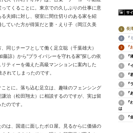
戻ってくることに。東京での久しぶりの仕事に意
サ
ある夫婦に対し、寝室に間仕切りのある家を紹
婚していた方が得策だと妻・えり子（岡江久美
長
『
『
、同じチーフとして働く足立聡（千葉雄大）
る（加藤諒）から“プライバシーを守れる家”探しの依
『
ュリティーを備えた高級マンションに案内した
『
散されてしまったのです。
『
『
ことに。落ち込む足立は、趣味のフェンシング
『
堂謙治（松田翔太）に相談するのですが、実は留
『
ったのです。
は
『
のは、国道に面したボロ屋。見るからに価値の