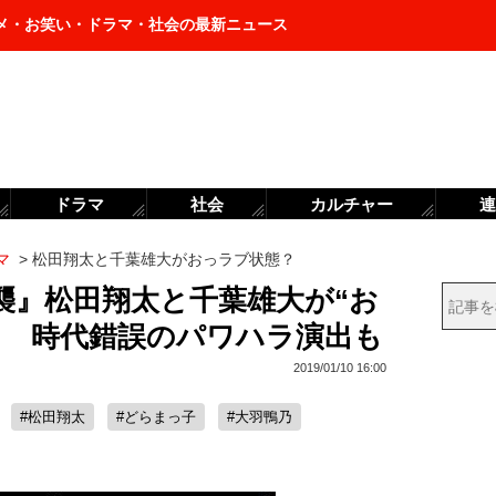
メ・お笑い・ドラマ・社会の最新ニュース
ドラマ
社会
カルチャー
連
マ
>
松田翔太と千葉雄大がおっラブ状態？
襲』松田翔太と千葉雄大が“お
？ 時代錯誤のパワハラ演出も
2019/01/10 16:00
#松田翔太
#どらまっ子
#大羽鴨乃