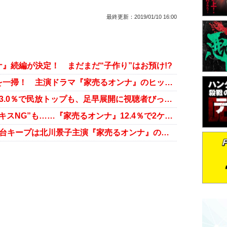
最終更新：
2019/01/10 16:00
』続編が決定！ まだまだ“子作り”はお預け!?
“新婚”北川景子、人気下落の不安を一掃！ 主演ドラマ『家売るオンナ』のヒットで評価上げる
北川景子『家売るオンナ』最終回13.0％で民放トップも、足早展開に視聴者びっくり「1話カットされた!?」
新婚・北川景子が仲村トオルとの“キスNG”も……『家売るオンナ』12.4％で2ケタ好調キープ！
今年も夏ドラマが苦戦中！ 2ケタ台キープは北川景子主演『家売るオンナ』のみ？