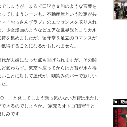
でしょうが、まるで口説き文句のような言葉を
なってしまうシーンも。不動産屋という設定が共
ラマ『おっさんずラブ』のエッセンスを取り入れ
は、少女漫画のようなピュアな世界観とコミカル
支持を集めましたが、留守堂＆足立のロマンスが
を獲得することになるかもしれません。
代が夫婦になった点も挙げられますが、その関
んど変わらず。東京へ戻ってからは万智が水を得
ないことに対して屋代が、馴染みのバーで寂しい
した。
O！」と発してしまう艶っ気のない万智は果たし
配
できるのでしょうか。“家売るオトコ”留守堂と
楽しみです。