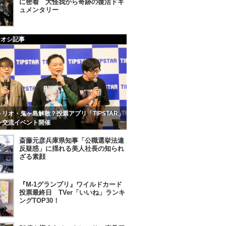
に密着 大怪我から奇跡の復活ドキ
ュメンタリー
チオシ記事
リオ・鬼ヶ島解散？投票アプリ「TIPSTAR」
ン交流イベント開催
斎藤元彦兵庫県知事「公職選挙法違
反疑惑」に揺れる美人社長の知られ
ざる素顔
『M-1グランプリ』ワイルドカード
投票最終日 TVer「いいね」ランキ
ングTOP30！