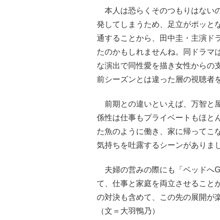
本人は恐らくそのつもりはないの
発してしまうため、足立がポッと
通することから、田中圭・主演ド
たのかもしれませんね。同ドラマ
な演出で同性愛を描き女性からの
前シーズンとは違った層の視聴者
前期との違いといえば、万智と屋
係性は仕事もプライベートもほと
た魚のように働き、家に帰ってこ
気持ちを吐露するシーンがありま
夫婦の営みの際にも「ベッドへG
て、仕事と家庭を両立させることが
の対決も含めて、この先の展開が
（文＝大羽鴨乃）