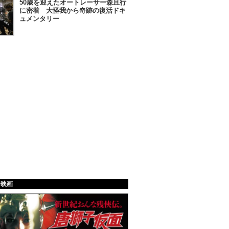
50歳を迎えたオートレーサー森且行
に密着 大怪我から奇跡の復活ドキ
ュメンタリー
給映画