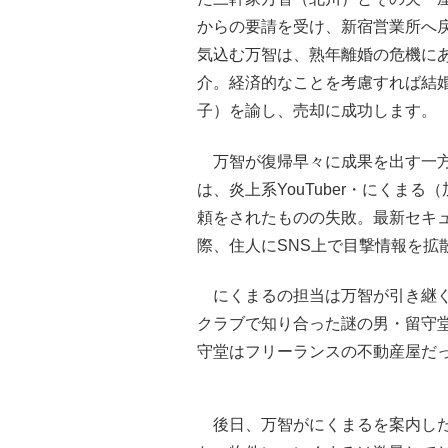
からの要請を受け、新宿営業所へ
気込む万智は、熟年離婚の危機に
介。経済的なことを考慮すれば結
子）を諭し、売却に成功します。
万智が復帰早々に成果を出す一方
は、炎上系YouTuber・にくま
頼をされたものの失敗。最新セキ
際、住人にSNS上で目撃情報を拡
にくまるの担当は万智が引き継ぐ
クラブで知り合った謎の男・留守
守堂はフリーランスの不動産屋だ
後日、万智がにくまるを案内した