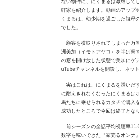
ない物件に、にくまるは激昂して
軒家を紹介します。動画のアップ
くまるは、幼少期を過ごした祖母
でした。
顧客を横取りされてしまった万智
洲美加（イモトアヤコ）を半ば脅
の窓を開け放した状態で美加にゲテ
uTubeチャンネルを開設し、ネ
実はこれは、にくまるを誘いだす
に耐えきれなくなったにくまるは
馬たちに乗せられるカタチで購入
成功したところで今回は終了とな
前シーズンの全話平均視聴率11.6
数字を稼いできた『家売るオンナ