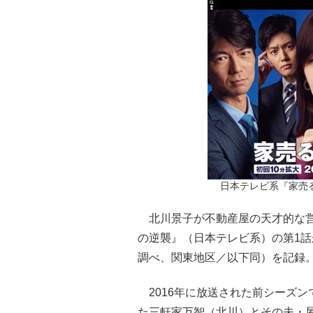
日本テレビ系『家売
北川景子が不動産屋の天才的な営
の逆襲』（日本テレビ系）の第1話
調べ、関東地区／以下同）を記録
2016年に放送された前シーズン
た三軒家万智（北川）とその夫・