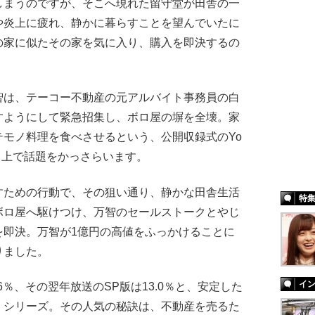
しまうのですが、そこへ現れた留守堂が田舎の一
や炎上に疲れ、静かに暮らすことを望んでいたに
の家に似たその家を気に入り、購入を即決するの
は、テーコー不動産の元アルバイト事務員の白
すようにして緊急招集し、ボロ屋の塀を全壊。家
モノ料理を食べさせるという、公開収録式のYo
ット上で話題をかっさらいます。
ための行動で、その狙い通り、静かな田舎生活
特
ボロ屋へ駆けつけ、万智のセールストークとやじ
を即決。万智が1億円の高値をふっかけることに
りました。
イ
％、その翌年放送のSP版は13.0％と、安定した
』シリーズ。その人気の秘訣は、不動産を売るた