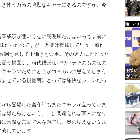
こき使う万智の強烈なキャラにあるのですが、今
イ
業成績が悪いくせに屁理屈だけはいっちょ前に
気味だったのですが、万智は復帰して早々、前作
め台詞を発して下働きを命令。その迫力にビビった
れ従う構図は、時代錯誤なパワハラそのものなの
お笑いト
・キャラのためにどこかコミカルに思えてしまう
がファ
悩ませている視聴者にとっては痛快なシーンだっ
から登場した留守堂もまたキャラが立っていま
活は隙だらけという、一歩間違えれば変人になり
時に天然な言動で人を魅了し、奥の見えないミス
好演しています。