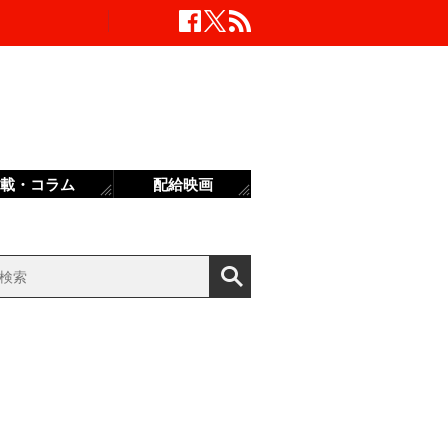
載・コラム
配給映画