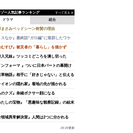
イゾー人気記事ランキング
すべて見る
ドラマ
総合
澤まさみベッドシーン称賛の理由
ミスなか』最終話“ガロ編”に落胆したワケ
おむすび』被災者の「暮らし」を描かず
潜入兄妹』ツッコミどころを潰し切った
インフォーマ 』ついに日本パートの幕開け
若草物語』相手に「好きじゃない」と伝える
ライオンの隠れ家』着地の先が描かれる
あのクズ』奈緒ボクサー顔になる
わたしの宝物』「悪趣味な観察記録」の結末
全領域異常解決室』人間は2つに分かれる
20:20更新