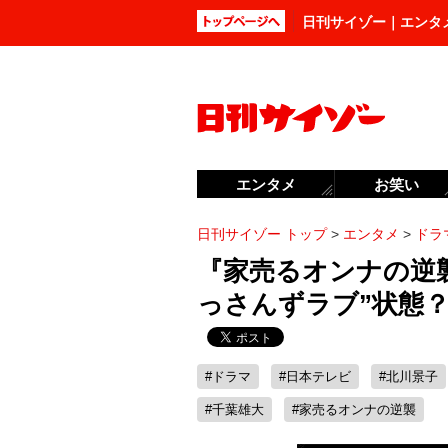
日刊サイゾー｜エンタ
エンタメ
お笑い
日刊サイゾー トップ
>
エンタメ
>
ドラ
『家売るオンナの逆
っさんずラブ”状態
#ドラマ
#日本テレビ
#北川景子
#千葉雄大
#家売るオンナの逆襲