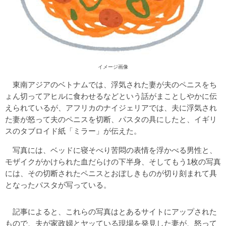
イメージ画像
東南アジアのベトナムでは、浮気された妻が夫のペニスをち
ょん切ってアヒルに食わせるなどという話がまことしやかに伝
えられているが、アフリカのナイジェリアでは、夫に浮気され
た妻が怒って夫のペニスを切断、パスタの具にしたと、イギリ
スのタブロイド紙「ミラー」が伝えた。
写真には、ベッドに寝そべり苦悶の表情を浮かべる男性と、
モザイクがかけられた血だらけの下半身、そしてもう1枚の写真
には、その切断されたペニスとおぼしきものが切り刻まれて具
となったパスタが写っている。
記事によると、これらの写真はとあるサイトにアップされた
もので、夫が家政婦とヤッている現場を発見した妻が、怒って