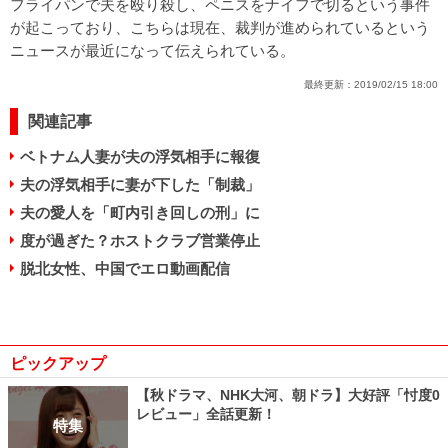
フライパンで夫を殴り殺し、ペニスをナイフで切るという事件
が起こっており、こちらは現在、裁判が進められているという
ニュースが最近になって伝えられている。
最終更新：
2019/02/15 18:00
関連記事
ベトナム人妻が夫の浮気相手に報復
夫の浮気相手に妻が下した「制裁」
夫の愛人を「町内引き回しの刑」に
度が過ぎた？ホストクラブ営業停止
脱北女性、中国でエロ動画配信
ピックアップ
【秋ドラマ、NHK大河、朝ドラ】大好評「忖度0
レビュー」全話更新！
特集