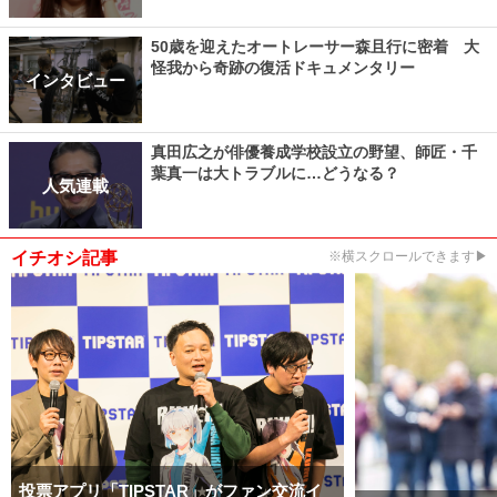
50歳を迎えたオートレーサー森且行に密着 大
怪我から奇跡の復活ドキュメンタリー
インタビュー
真田広之が俳優養成学校設立の野望、師匠・千
葉真一は大トラブルに…どうなる？
人気連載
イチオシ記事
※横スクロールできます▶
投票アプリ「TIPSTAR」がファン交流イ