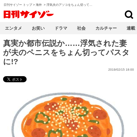
日刊サイゾー トップ
>
海外
>
浮気夫のアソコをちょん切って…
日刊サイゾー
エンタメ
お笑い
ドラマ
社会
カルチャー
連載
真実か都市伝説か……浮気された妻
が夫のペニスをちょん切ってパスタ
に!?
2019/02/15 18:00