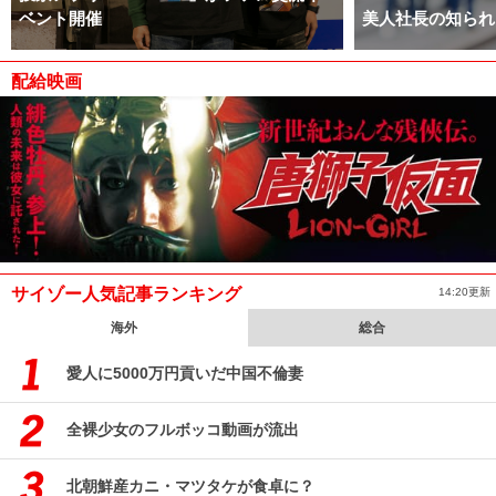
ベント開催
美人社長の知られ
配給映画
サイゾー人気記事ランキング
14:20更新
海外
総合
愛人に5000万円貢いだ中国不倫妻
全裸少女のフルボッコ動画が流出
北朝鮮産カニ・マツタケが食卓に？