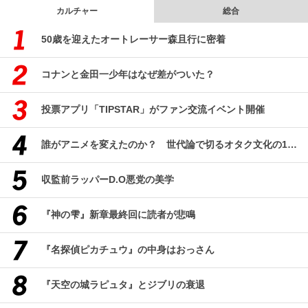
カルチャー
総合
50歳を迎えたオートレーサー森且行に密着
コナンと金田一少年はなぜ差がついた？
投票アプリ「TIPSTAR」がファン交流イベント開催
誰がアニメを変えたのか？ 世代論で切るオタク文化の10年、そして50年
収監前ラッパーD.O悪党の美学
『神の雫』新章最終回に読者が悲鳴
『名探偵ピカチュウ』の中身はおっさん
『天空の城ラピュタ』とジブリの衰退