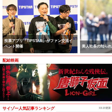
投票アプリ「TIPSTAR」がファン交流イ
ベント開催
美人社長の知られ
配給映画
サイゾー人気記事ランキング
03:20更新