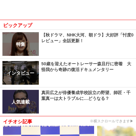
ピックアップ
【秋ドラマ、NHK大河、朝ドラ】大好評「忖度0
レビュー」全話更新！
特集
50歳を迎えたオートレーサー森且行に密着 大
怪我から奇跡の復活ドキュメンタリー
インタビュー
真田広之が俳優養成学校設立の野望、師匠・千
葉真一は大トラブルに…どうなる？
人気連載
イチオシ記事
※横スクロールできます▶