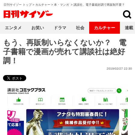
日刊サイゾー トップ
>
カルチャー
>
本・マンガ
>
講談社、電子書籍好調で再販制不要？
日刊サイゾー
エンタメ
お笑い
ドラマ
社会
カルチャー
連載
もう、再販制いらなくないか？ 電
子書籍で漫画が売れて講談社は絶好
調！
2019/02/27 22:30