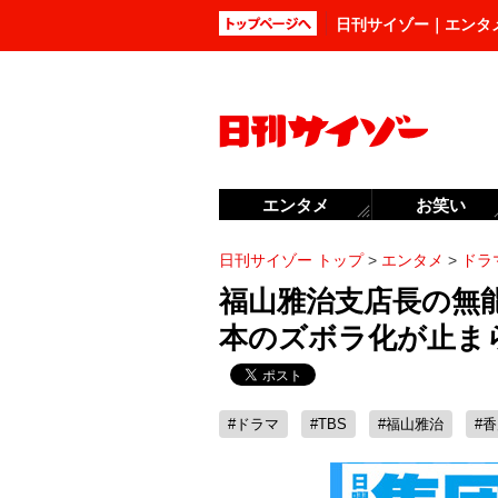
日刊サイゾー｜エンタ
エンタメ
お笑い
日刊サイゾー トップ
>
エンタメ
>
ドラ
福山雅治支店長の無
本のズボラ化が止まら
#ドラマ
#TBS
#福山雅治
#