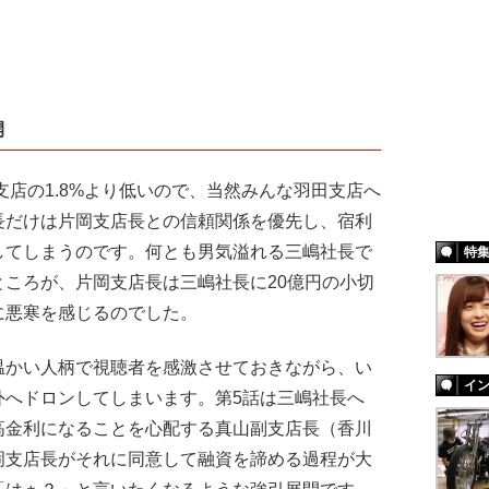
開
支店の1.8%より低いので、当然みんな羽田支店へ
長だけは片岡支店長との信頼関係を優先し、宿利
してしまうのです。何とも男気溢れる三嶋社長で
特
ころが、片岡支店長は三嶋社長に20億円の小切
に悪寒を感じるのでした。
かい人柄で視聴者を感激させておきながら、い
イ
外へドロンしてしまいます。第5話は三嶋社長へ
高金利になることを心配する真山副支店長（香川
岡支店長がそれに同意して融資を諦める過程が大