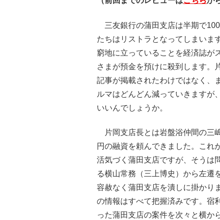
（前回までのレビューは
こちら
か
三友銀行の蒲田支店は半期で10
たちはリストラとなってしまいま
窮地に立っていることを経済誌が
さまが預金を預けに殺到します。
記事が掲載されたわけではなく、
ルマはどんどん減っていきますが
いいんでしょうか。
片岡支店長とは岩盤浴仲間の三嶋
円の融資を頼んできました。これ
活気づく蒲田支店ですが、そうは
る横山常務（三上博史）から左遷
容赦なく蒲田支店を潰しに掛かり
の情報はすべて把握済みです。宿
った蒲田支店の案件を次々と横か