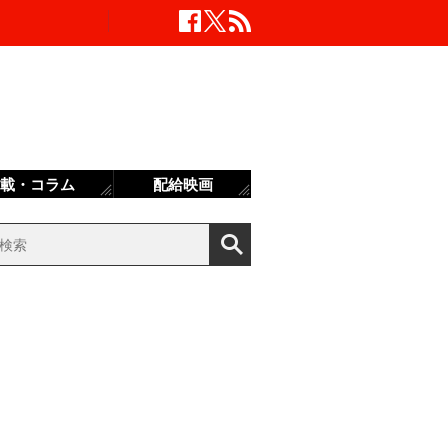
載・コラム
配給映画