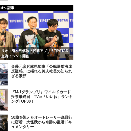
チオシ記事
リオ・鬼ヶ島解散？投票アプリ「TIPSTAR」
ン交流イベント開催
斎藤元彦兵庫県知事「公職選挙法違
反疑惑」に揺れる美人社長の知られ
ざる素顔
『M-1グランプリ』ワイルドカード
投票最終日 TVer「いいね」ランキ
ングTOP30！
50歳を迎えたオートレーサー森且行
に密着 大怪我から奇跡の復活ドキ
ュメンタリー