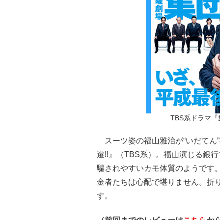
TBS系ドラマ『
スーツ姿の福山雅治が“いだてん
遷!!』（TBS系）。福山演じる
騙されやすいカモ体質のようです
金者たちは心配で堪りません。折
す。