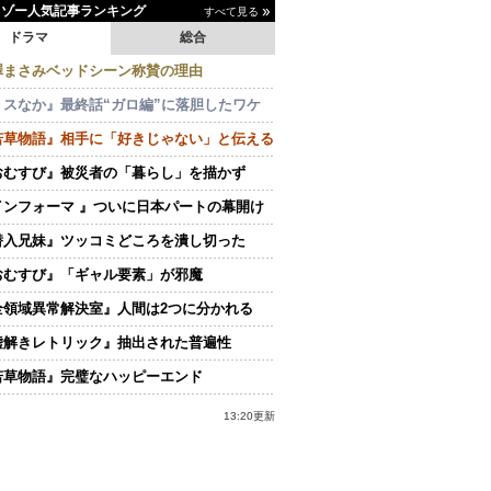
イゾー人気記事ランキング
すべて見る
ドラマ
総合
澤まさみベッドシーン称賛の理由
ミスなか』最終話“ガロ編”に落胆したワケ
若草物語』相手に「好きじゃない」と伝える
おむすび』被災者の「暮らし」を描かず
インフォーマ 』ついに日本パートの幕開け
潜入兄妹』ツッコミどころを潰し切った
おむすび』「ギャル要素」が邪魔
全領域異常解決室』人間は2つに分かれる
嘘解きレトリック』抽出された普遍性
若草物語』完璧なハッピーエンド
13:20更新