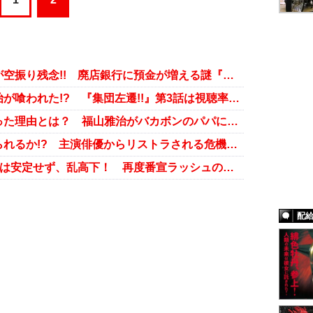
福山雅治のかわいいおじさんぶりが空振り残念!! 廃店銀行に預金が増える謎『集団左遷!!』第4話
“カマキリ先生”香川照之に福山雅治が喰われた!? 『集団左遷!!』第3話は視聴率二ケタを守れたか
「日曜劇場」が軽いコメディになった理由とは？ 福山雅治がバカボンのパパに『集団左遷!!』第2話
福山雅治は“爆死案件”を逆転させられるか!? 主演俳優からリストラされる危機『集団左遷!!』第1話
福山雅治主演『集団左遷!!』視聴率は安定せず、乱高下！ 再度番宣ラッシュの可能性も……
配