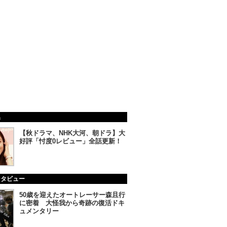
集
【秋ドラマ、NHK大河、朝ドラ】大
好評「忖度0レビュー」全話更新！
ンタビュー
50歳を迎えたオートレーサー森且行
に密着 大怪我から奇跡の復活ドキ
ュメンタリー