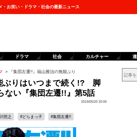
メ・お笑い・ドラマ・社会の最新ニュース
ドラマ
社会
カルチャー
連
マ
>
『集団左遷!!』福山雅治の無能ぶり
能ぶりはいつまで続く!? 脚
ない『集団左遷!!』第5話
2019/05/20 20:00
香川照之
#どらまっ子
#集団左遷!!