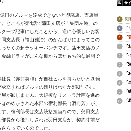
ら）
サ
0億円のノルマを達成できないと即廃店、支店員
長
す。ところが第4話で蒲田支店が「集団左遷」の
『
スクープ記事にしたことから、逆に心優しいお客
『
片岡支店長（福山雅治）のがんばりによってこの
『
まったくの超ラッキーパンチです。蒲田支店のノ
『
、金融ドラマがこんな棚からぼたもち的な展開で
『
『
社長（赤井英和）が自社ビルを持ちたいと20億
『
が成立すればノルマの残りはわずか5億円です。
『
問屋が卸しません。大規模なリストラ計画を進め
『
をほのめかされた本部の宿利部長（酒向芳）が、
ます。宿利部長は支店統括担当なので、蒲田支店
利部長から後押しされた羽田支店が、契約寸前だ
らさらっていくのでした。