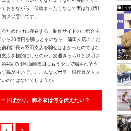
「はぁ？」と言いたくなるような強引展開です。
いておきながら、伏線まったくなしで実は詐欺野
イ
く胸クソ悪いです。
るためだけに存在する、制作サイドのご都合主
から20億円を騙しとるのなら、蒲田支店にこだ
た宿利部長＆羽田支店を騙せばよかったのではな
お笑いト
田支店を標的にしたのか、次週きっちりと説明さ
がファ
、第4話では地面師集団にもう少しで騙されそう
らず脇が甘いです。こんなズボラー銀行員がトッ
ないのではないでしょうか。
ソードばかり。脚本家は何を伝えたい？
1
2