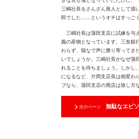
きな見せ場となっていただけに、
三嶋社長をさんざん善人として描
郎でした……というオチはすっご
三嶋社長は蒲田支店に試練を与え
義の産物となっています。三友銀行
わらず、猫なで声に擦り寄ってき
いでしょうか。三嶋社長がなぜ蒲
れることを待ちましょう。しかし
になるなど、片岡支店長は相変わ
プなら、蒲田支店の廃店は致し方
無駄なエピ
次のページ