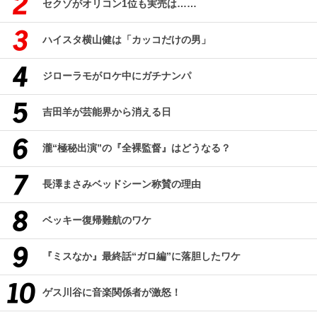
セクゾがオリコン1位も実売は……
ハイスタ横山健は「カッコだけの男」
ジローラモがロケ中にガチナンパ
吉田羊が芸能界から消える日
瀧“極秘出演”の『全裸監督』はどうなる？
長澤まさみベッドシーン称賛の理由
ベッキー復帰難航のワケ
『ミスなか』最終話“ガロ編”に落胆したワケ
ゲス川谷に音楽関係者が激怒！