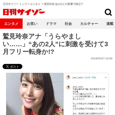
日刊サイゾー トップ
>
エンタメ
>
鷲見玲奈“あの2人”の影響で独立!?
日刊サイゾー
エンタメ
お笑い
ドラマ
社会
カルチャー
連載
鷲見玲奈アナ「うらやまし
い……」“あの2人”に刺激を受けて3
月フリー転身か!?
2019/05/27 23:00