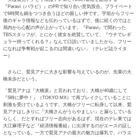
『Paravi（パラビ）』のPRで知り合い意気投合。プライベート
で6時間も鍋をつつき合うほどの親しい仲です。宇垣からフリー
後のギャラ情報なども伝わっているはずで、後に続くのではと
局内から心配の声が上がっています。『Paravi』で関わった
TBSスタッフが、とにかく彼女を絶賛していて、『ウチでレギ
ュラー持ってくれる？』なんて口説いていましたから、フリー
になれば争奪戦が起こるのは間違いない」（テレビ誌ライタ
ー）
さらに、鷲見アナに大きな影響を与えているのが、先輩の大
橋未歩だという。
「鷲見アナは『大橋派』と言われており、大橋が40歳にして
『5時に夢中！』（TOKYO MX）で再ブレイクしていることに
刺激を受けているようです。大橋がフリーに転身して以来、鷲
見アナはしきりに『大橋さんがうらやましい』と漏らしている
らしく、だとすればフリー志向があるはず。現在のテレ東では
大江麻理子など『経済情報番組』に出演するのがエースの証し
となっている。一方で鷲見アナの最大の魅力は爆乳で、バラエ