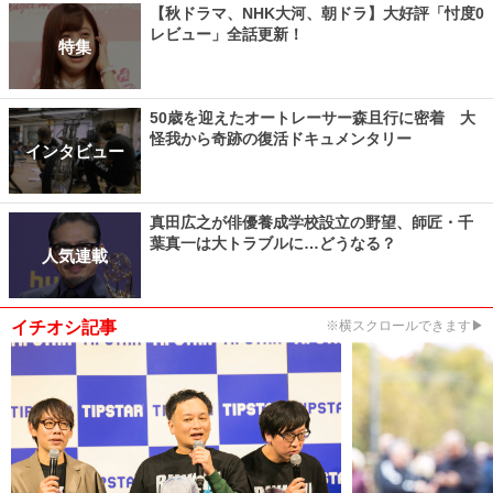
【秋ドラマ、NHK大河、朝ドラ】大好評「忖度0
レビュー」全話更新！
特集
50歳を迎えたオートレーサー森且行に密着 大
怪我から奇跡の復活ドキュメンタリー
インタビュー
真田広之が俳優養成学校設立の野望、師匠・千
葉真一は大トラブルに…どうなる？
人気連載
イチオシ記事
※横スクロールできます▶