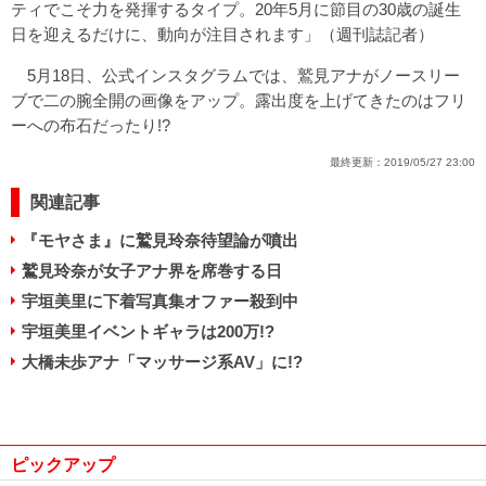
ティでこそ力を発揮するタイプ。20年5月に節目の30歳の誕生
日を迎えるだけに、動向が注目されます」（週刊誌記者）
5月18日、公式インスタグラムでは、鷲見アナがノースリー
ブで二の腕全開の画像をアップ。露出度を上げてきたのはフリ
ーへの布石だったり!?
最終更新：
2019/05/27 23:00
関連記事
『モヤさま』に鷲見玲奈待望論が噴出
鷲見玲奈が女子アナ界を席巻する日
宇垣美里に下着写真集オファー殺到中
宇垣美里イベントギャラは200万!?
大橋未歩アナ「マッサージ系AV」に!?
ピックアップ