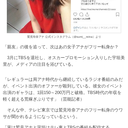
鷲見玲奈アナ 公式インスタグラム（@sumi__reina）より
「親友」の後を追って、次はあの女子アナがフリー転身か？
3月にTBSを退社し、オスカープロモーション入りした宇垣美
里が、メディアの注目を浴びている。
「レギュラーは局アナ時代から継続しているラジオ番組のみだ
が、イベント出演のオファーが殺到している。彼女のイベント
出演のギャラは、1回150～200万円と破格。TBS時代の年収を
軽く超える荒稼ぎぶりです」（芸能記者）
そんな中、テレビ東京では鷲見玲奈アナのフリー転身のウワ
サが聞かれるようになっているという。
「実は鷲見アナと宇垣はテレ東とTBSの番組を配信する