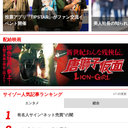
投票アプリ「TIPSTAR」がファン交流イ
ベント開催
美人社長の知られ
配給映画
サイゾー人気記事ランキング
17:20更新
エンタメ
総合
有名人サイン“ネット売買”の闇