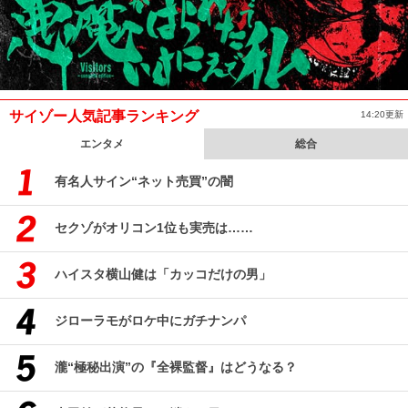
サイゾー人気記事ランキング
14:20更新
エンタメ
総合
有名人サイン“ネット売買”の闇
セクゾがオリコン1位も実売は……
ハイスタ横山健は「カッコだけの男」
ジローラモがロケ中にガチナンパ
瀧“極秘出演”の『全裸監督』はどうなる？