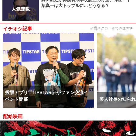
葉真一は大トラブルに…どうなる？
人気連載
イチオシ記事
※横スクロールできます▶
投票アプリ「TIPSTAR」がファン交流イ
ベント開催
美人社長の知られ
配給映画