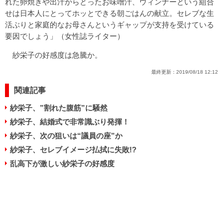
れた卵焼きや出汁からとったお味噌汁、ウィンナーという組合
せは日本人にとってホッとできる朝ごはんの献立。セレブな生
活ぶりと家庭的なお母さんというギャップが支持を受けている
要因でしょう」（女性誌ライター）
紗栄子の好感度は急騰か。
最終更新：
2019/08/18 12:12
関連記事
紗栄子、”割れた腹筋”に騒然
紗栄子、結婚式で非常識ぶり発揮！
紗栄子、次の狙いは“議員の座”か
紗栄子、セレブイメージ払拭に失敗!?
乱高下が激しい紗栄子の好感度