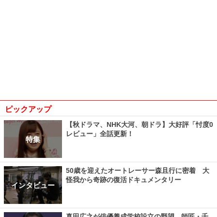
ピックアップ
【秋ドラマ、NHK大河、朝ドラ】大好評「忖度0
レビュー」全話更新！
特集
50歳を迎えたオートレーサー森且行に密着 大
怪我から奇跡の復活ドキュメンタリー
インタビュー
真田広之が俳優養成学校設立の野望、師匠・千