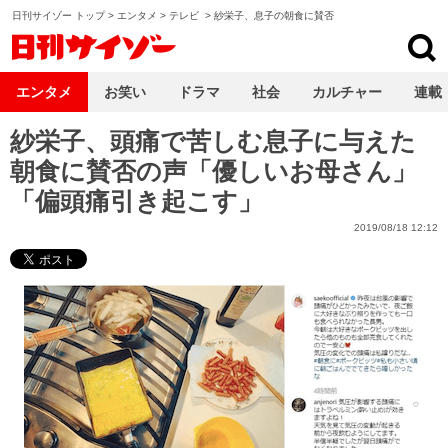
日刊サイゾー トップ
>
エンタメ
>
テレビ
>
紗栄子、息子の朝食に賛否
日刊サイゾー
エンタメ
お笑い
ドラマ
社会
カルチャー
連載
紗栄子、頭痛で苦しむ息子に与えた
朝食に賛否の声「優しいお母さん」
「偏頭痛引き起こす」
2019/08/18 12:12