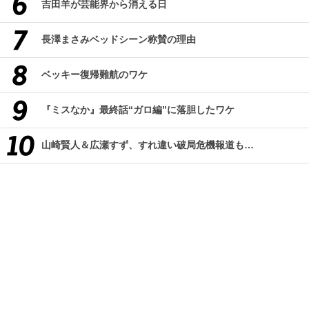
吉田羊が芸能界から消える日
長澤まさみベッドシーン称賛の理由
ベッキー復帰難航のワケ
『ミスなか』最終話“ガロ編”に落胆したワケ
山崎賢人＆広瀬すず、すれ違い破局危機報道も…