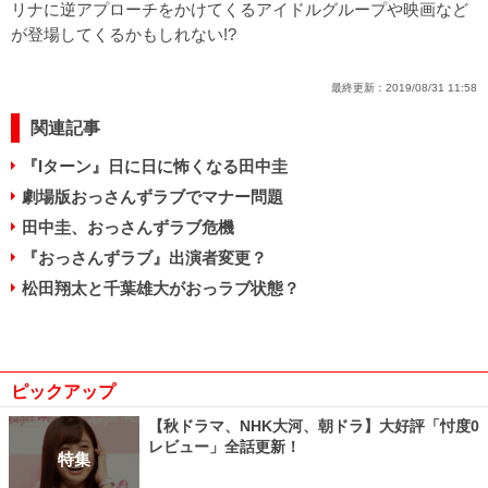
リナに逆アプローチをかけてくるアイドルグループや映画など
が登場してくるかもしれない!?
最終更新：
2019/08/31 11:58
関連記事
『Iターン』日に日に怖くなる田中圭
劇場版おっさんずラブでマナー問題
田中圭、おっさんずラブ危機
『おっさんずラブ』出演者変更？
松田翔太と千葉雄大がおっラブ状態？
ピックアップ
【秋ドラマ、NHK大河、朝ドラ】大好評「忖度0
レビュー」全話更新！
特集