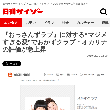
日刊サイゾー トップ
>
エンタメ
>
ドラマ
>
OL愛でオカリナの評価が急上昇
日刊サイゾー
エンタメ
お笑い
ドラマ
社会
カルチャー
連載
『おっさんずラブ』に対する“マジメ
すぎる愛”でおかずクラブ・オカリナ
の評価が急上昇
2019/08/30 22:00