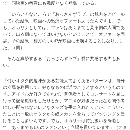
で、同映画の番宣にも幾度となく登場している。
「いろいろなところで『おっさんずラブ』の魅力をアピール
していた結果、映画への出演オファーもあったんですよ。で
も、オカリナとしては、ファンはあくまでも見る側の人間であ
って、出る側になってはいけないということで、オファーを固
辞。その結果、相方のゆいPが映画に出演することになりまし
た」（同）
そんな真摯すぎる『おっさんずラブ』愛に共感する声も多
い。
「何かオタク的趣味がある芸能人でよくあるパターンは、自分
の立場を利用して、好きなものに近づこうとするというもので
す。アイドルが好きであれば、関係者としてコンサートを見に
行って記念撮影をしたりとか、アニメが好きだったなら関係者
にしか配られないレアなグッズを手に入れたりとか。こういっ
たことは一般のオタクから総スカンを食らってバッシングを受
けることも多いんです。でも、オカリナは特別扱いを辞退し
て、あくまでも1人のファンという立場を貫いています」（オタ