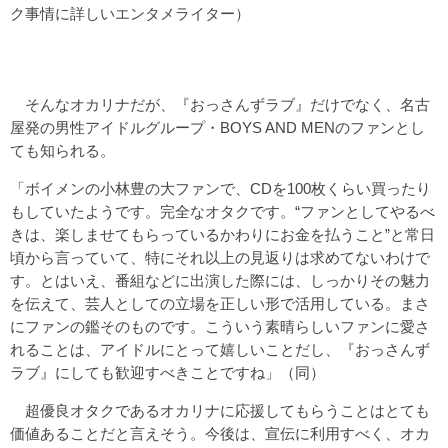
ク事情に詳しいエンタメライター）
そんなオカリナだが、『おっさんずラブ』だけでなく、名古
屋発の男性アイドルグループ・BOYS AND MENのファンとし
ても知られる。
「ボイメンの小林豊の大ファンで、CDを100枚くらい買ったり
もしていたようです。完全なオタクです。“ファンとしてやるべ
きは、楽しませてもらっているかわりにお金を払うこと”と常日
頃から言っていて、特にそれ以上の見返りは求めてないわけで
す。とはいえ、番組などに出演した際には、しっかりその魅力
を伝えて、芸人としての立場を正しい形で活用している。まさ
にファンの鑑そのものです。こういう素晴らしいファンに愛さ
れることは、アイドルにとって嬉しいことだし、『おっさんず
ラブ』にしても歓迎すべきことですね」（同）
超優良オタクであるオカリナに応援してもらうことはとても
価値あることだと言えそう。今後は、宣伝に利用すべく、オカ