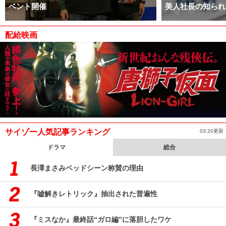
ベント開催
美人社長の知られ
配給映画
サイゾー人気記事ランキング
03:20更新
ドラマ
総合
長澤まさみベッドシーン称賛の理由
『嘘解きレトリック』抽出された普遍性
『ミスなか』最終話“ガロ編”に落胆したワケ