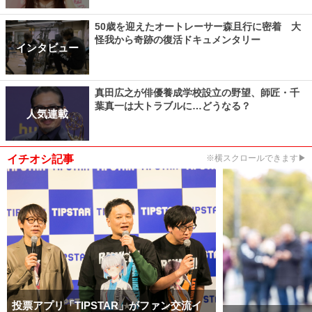
50歳を迎えたオートレーサー森且行に密着 大
怪我から奇跡の復活ドキュメンタリー
インタビュー
真田広之が俳優養成学校設立の野望、師匠・千
葉真一は大トラブルに…どうなる？
人気連載
イチオシ記事
※横スクロールできます▶
投票アプリ「TIPSTAR」がファン交流イ