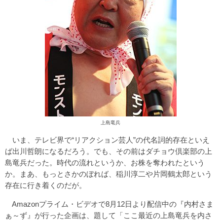
上島竜兵
いま、テレビ界で“リアクション芸人”の代名詞的存在といえ
ば出川哲朗になるだろう。でも、その前はダチョウ倶楽部の上
島竜兵だった。時代の流れというか、お株を奪われたという
か。まあ、もっとさかのぼれば、稲川淳二や片岡鶴太郎という
存在に行き着くのだが。
Amazonプライム・ビデオで8月12日より配信中の『内村さま
ぁ～ず』が行った企画は、題して「ここ最近の上島竜兵を内さ