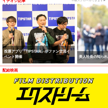
イチオシ記事
※横スクロールできます▶
投票アプリ「TIPSTAR」がファン交流イ
ベント開催
美人社長の知られ
配給映画