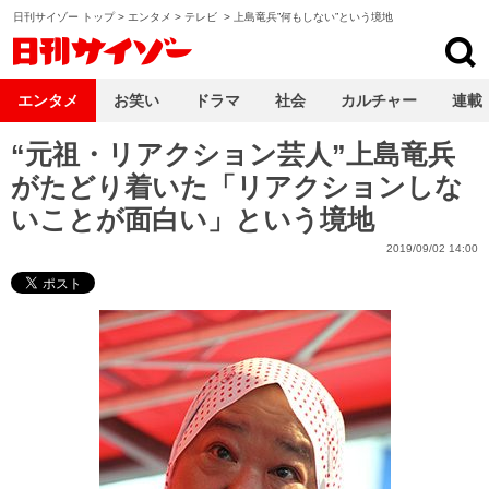
日刊サイゾー トップ
>
エンタメ
>
テレビ
>
上島竜兵”何もしない”という境地
日刊サイゾー
エンタメ
お笑い
ドラマ
社会
カルチャー
連載
“元祖・リアクション芸人”上島竜兵
がたどり着いた「リアクションしな
いことが面白い」という境地
2019/09/02 14:00