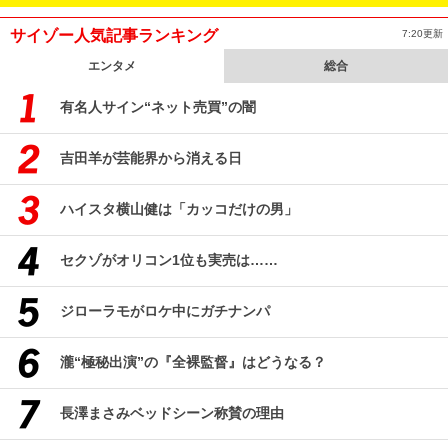
サイゾー人気記事ランキング
7:20更新
エンタメ
総合
有名人サイン“ネット売買”の闇
吉田羊が芸能界から消える日
ハイスタ横山健は「カッコだけの男」
セクゾがオリコン1位も実売は……
ジローラモがロケ中にガチナンパ
瀧“極秘出演”の『全裸監督』はどうなる？
長澤まさみベッドシーン称賛の理由