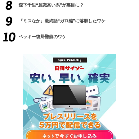
森下千里“意識高い系”が裏目に？
『ミスなか』最終話“ガロ編”に落胆したワケ
ベッキー復帰難航のワケ