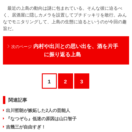
最近の上島の動向は謎に包まれている。そんな彼に迫るべ
く、居酒屋に隠しカメラを設置してプチドッキリを敢行。みん
なでモニタリングして、上島の生態に迫るというのが今回の趣
旨だ。
内村や出川との思い出を、酒を片手
次のページ
に振り返る上島
1
2
3
関連記事
出川哲朗が嫉妬した2人の芸能人
『なつぞら』低迷の原因は山口智子
吉幾三が自由すぎ！