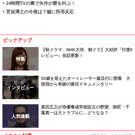
24時間TVの裏で矢作が愛を叫ぶ！
宮迫博之の今後は？嘘に拒否反応
ピックアップ
【秋ドラマ、NHK大河、朝ドラ】大好評「忖度0
レビュー」全話更新！
特集
50歳を迎えたオートレーサー森且行に密着 大
怪我から奇跡の復活ドキュメンタリー
インタビュー
真田広之が俳優養成学校設立の野望、師匠・千
葉真一は大トラブルに…どうなる？
人気連載