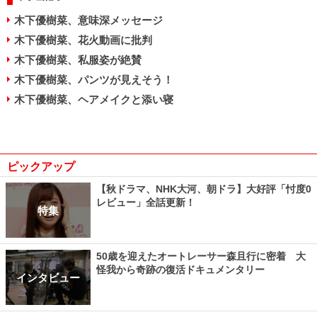
木下優樹菜、意味深メッセージ
木下優樹菜、花火動画に批判
木下優樹菜、私服姿が絶賛
木下優樹菜、パンツが見えそう！
木下優樹菜、ヘアメイクと添い寝
ピックアップ
【秋ドラマ、NHK大河、朝ドラ】大好評「忖度0
レビュー」全話更新！
特集
50歳を迎えたオートレーサー森且行に密着 大
怪我から奇跡の復活ドキュメンタリー
インタビュー