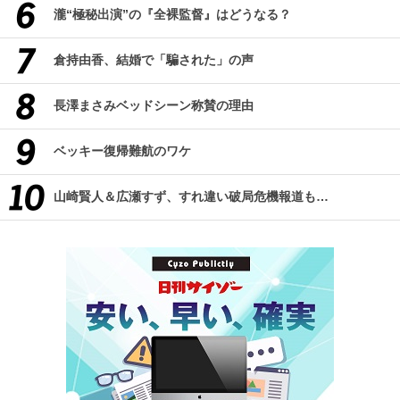
瀧“極秘出演”の『全裸監督』はどうなる？
倉持由香、結婚で「騙された」の声
長澤まさみベッドシーン称賛の理由
ベッキー復帰難航のワケ
山崎賢人＆広瀬すず、すれ違い破局危機報道も…