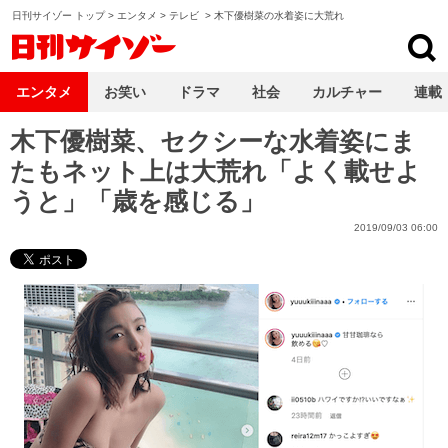
日刊サイゾー トップ
>
エンタメ
>
テレビ
>
木下優樹菜の水着姿に大荒れ
日刊サイゾー
エンタメ
お笑い
ドラマ
社会
カルチャー
連載
木下優樹菜、セクシーな水着姿にま
たもネット上は大荒れ「よく載せよ
うと」「歳を感じる」
2019/09/03 06:00