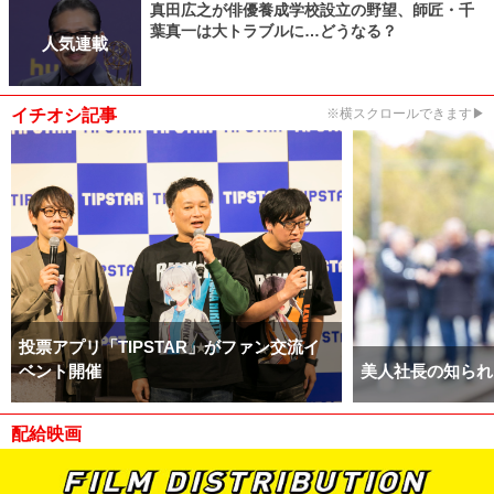
真田広之が俳優養成学校設立の野望、師匠・千
葉真一は大トラブルに…どうなる？
人気連載
イチオシ記事
※横スクロールできます▶
投票アプリ「TIPSTAR」がファン交流イ
ベント開催
美人社長の知られ
配給映画