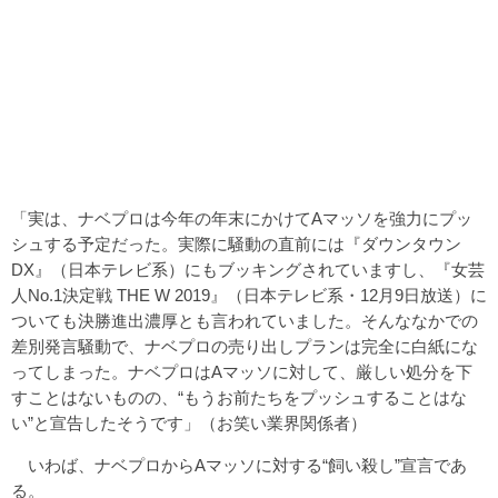
「実は、ナベプロは今年の年末にかけてAマッソを強力にプッ
シュする予定だった。実際に騒動の直前には『ダウンタウン
DX』（日本テレビ系）にもブッキングされていますし、『女芸
人No.1決定戦 THE W 2019』（日本テレビ系・12月9日放送）に
ついても決勝進出濃厚とも言われていました。そんななかでの
差別発言騒動で、ナベプロの売り出しプランは完全に白紙にな
ってしまった。ナベプロはAマッソに対して、厳しい処分を下
すことはないものの、“もうお前たちをプッシュすることはな
い”と宣告したそうです」（お笑い業界関係者）
いわば、ナベプロからAマッソに対する“飼い殺し”宣言であ
る。