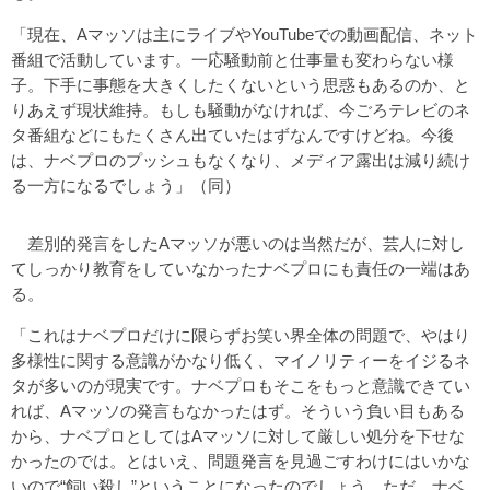
「現在、Aマッソは主にライブやYouTubeでの動画配信、ネット
番組で活動しています。一応騒動前と仕事量も変わらない様
子。下手に事態を大きくしたくないという思惑もあるのか、と
りあえず現状維持。もしも騒動がなければ、今ごろテレビのネ
タ番組などにもたくさん出ていたはずなんですけどね。今後
は、ナベプロのプッシュもなくなり、メディア露出は減り続け
る一方になるでしょう」（同）
差別的発言をしたAマッソが悪いのは当然だが、芸人に対し
てしっかり教育をしていなかったナベプロにも責任の一端はあ
る。
「これはナベプロだけに限らずお笑い界全体の問題で、やはり
多様性に関する意識がかなり低く、マイノリティーをイジるネ
タが多いのが現実です。ナベプロもそこをもっと意識できてい
れば、Aマッソの発言もなかったはず。そういう負い目もある
から、ナベプロとしてはAマッソに対して厳しい処分を下せな
かったのでは。とはいえ、問題発言を見過ごすわけにはいかな
いので“飼い殺し”ということになったのでしょう。ただ、ナベ