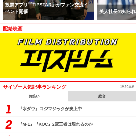
投票アプリ「TIPSTAR」がファン交流イ
ベント開催
美人社長の知られ
配給映画
サイゾー人気記事ランキング
16:20更新
お笑い
総合
『水ダウ』コジマジックが炎上中
『M-1』『KOC』2冠王者は現れるのか