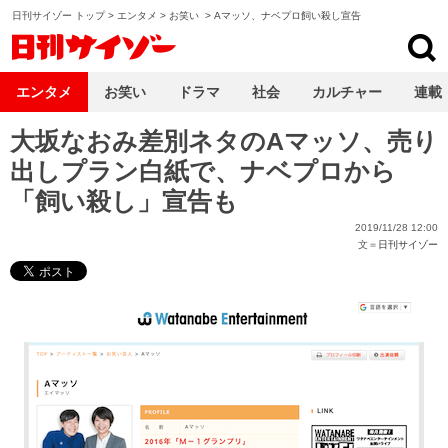
日刊サイゾー トップ
>
エンタメ
>
お笑い
>
Aマッソ、ナベプロ飼い殺し宣告
日刊サイゾー
エンタメ
お笑い
ドラマ
社会
カルチャー
連載
大坂なおみ差別ネタのAマッソ、売り
出しプラン白紙で、ナベプロから
「飼い殺し」宣告も
2019/11/28 12:00
文＝
日刊サイゾー