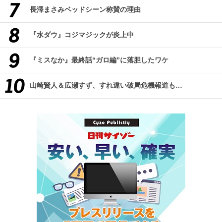
長澤まさみベッドシーン称賛の理由
『水ダウ』コジマジックが炎上中
『ミスなか』最終話“ガロ編”に落胆したワケ
山崎賢人＆広瀬すず、すれ違い破局危機報道も…