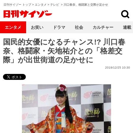
日刊サイゾー トップ
>
エンタメ
>
テレビ
>
川口春奈、格闘家と交際が足かせ
日刊サイゾー
エンタメ
お笑い
ドラマ
社会
カルチャー
連載
国民的女優になるチャンス!? 川口春
奈、格闘家・矢地祐介との「格差交
際」が出世街道の足かせに
2019/12/25 10:30