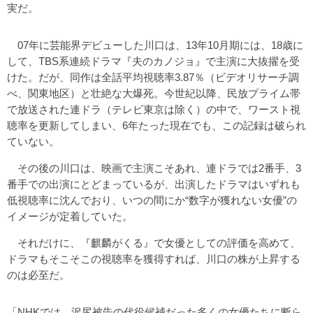
実だ。
07年に芸能界デビューした川口は、13年10月期には、18歳に
して、TBS系連続ドラマ『夫のカノジョ』で主演に大抜擢を受
けた。だが、同作は全話平均視聴率3.87％（ビデオリサーチ調
べ、関東地区）と壮絶な大爆死。今世紀以降、民放プライム帯
で放送された連ドラ（テレビ東京は除く）の中で、ワースト視
聴率を更新してしまい、6年たった現在でも、この記録は破られ
ていない。
その後の川口は、映画で主演こそあれ、連ドラでは2番手、3
番手での出演にとどまっているが、出演したドラマはいずれも
低視聴率に沈んでおり、いつの間にか“数字が獲れない女優”の
イメージが定着していた。
それだけに、『麒麟がくる』で女優としての評価を高めて、
ドラマもそこそこの視聴率を獲得すれば、川口の株が上昇する
のは必至だ。
「NHKでは、沢尻被告の代役候補だった多くの女優たちに断ら