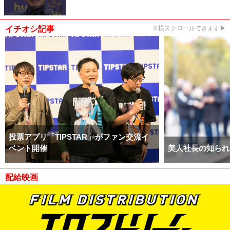
イチオシ記事
※横スクロールできます▶
投票アプリ「TIPSTAR」がファン交流イ
ベント開催
美人社長の知られ
配給映画