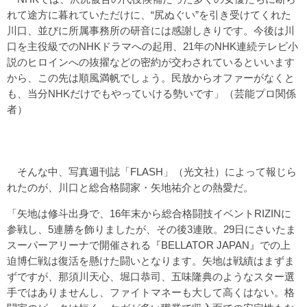
れて途方に暮れていただけに、“尻ぬぐい”を引き受けてくれた
川口、並びに所属事務所の研音には感謝しきりです。今後は川
口を主役級でのNHKドラマへの起用、21年のNHK連続テレビ小
説のヒロインへの抜擢などの密約が交わされているといいます
から、この先は順風満帆でしょう。民放からオファーがなくと
も、当分NHKだけでもやっていける勢いです」（芸能プロ関係
者）
そんな中、写真週刊誌「FLASH」（光文社）によって報じら
れたのが、川口と総合格闘家・矢地祐介との熱愛だ。
「矢地は修斗出身で、16年末から総合格闘技イベントRIZINに
参戦し、5連勝を飾りましたが、その後3連敗。29日にさいたま
スーパーアリーナで開催される『BELLATOR JAPAN』での上
迫博仁戦は復活を懸けた闘いとなります。矢地は戦績はまずま
ずですが、那須川天心、堀口恭司、五味隆典のようなスター選
手ではありませんし、ファイトマネーも大して高くはない。格