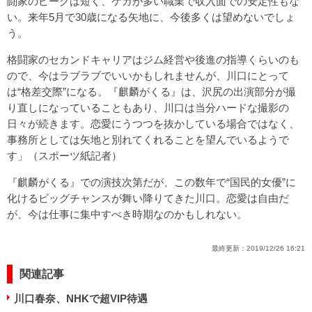
闘家のピークは短く、ケガが多い職業で収入面での安定性もな
い。来年5月で30歳になる矢地に、今後多くは望めないでしょ
う。
格闘家のセカンドキャリアはジム経営や後進の指導くらいのも
ので、今はラブラブでいいかもしれませんが、川口にとって
は“格差交際”になる。『麒麟がくる』は、沢尻の出演部分が撮
り直しになっていることもあり、川口は当分ハードな撮影の
日々が続きます。恋愛にうつつを抜かしている場合ではなく、
事務所としては矢地と別れてくれることを望んでいるようで
す」（スポーツ紙記者）
『麒麟がくる』での演技次第だが、この数年で“国民的女優”に
化けるビッグチャンスが舞い降りてきた川口。恋愛は自由だ
が、今は仕事に集中すべき時期なのかもしれない。
最終更新：
2019/12/26 16:21
関連記事
川口春奈、NHKで超VIP待遇