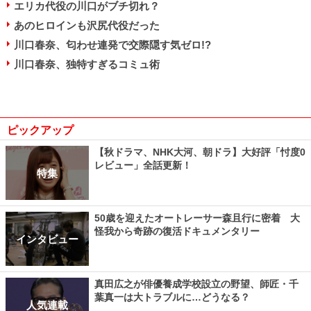
エリカ代役の川口がブチ切れ？
あのヒロインも沢尻代役だった
川口春奈、匂わせ連発で交際隠す気ゼロ!?
川口春奈、独特すぎるコミュ術
ピックアップ
【秋ドラマ、NHK大河、朝ドラ】大好評「忖度0
レビュー」全話更新！
特集
50歳を迎えたオートレーサー森且行に密着 大
怪我から奇跡の復活ドキュメンタリー
インタビュー
真田広之が俳優養成学校設立の野望、師匠・千
葉真一は大トラブルに…どうなる？
人気連載