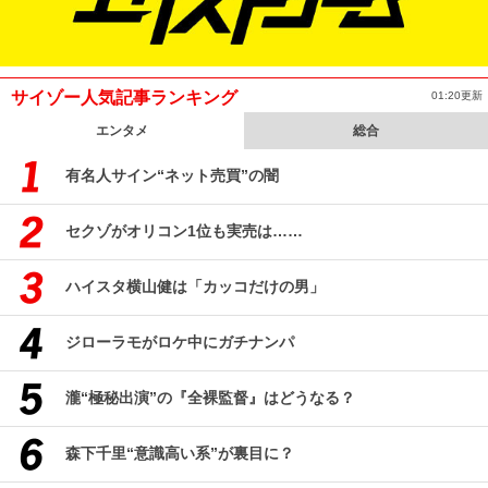
サイゾー人気記事ランキング
01:20更新
エンタメ
総合
有名人サイン“ネット売買”の闇
セクゾがオリコン1位も実売は……
ハイスタ横山健は「カッコだけの男」
ジローラモがロケ中にガチナンパ
瀧“極秘出演”の『全裸監督』はどうなる？
森下千里“意識高い系”が裏目に？