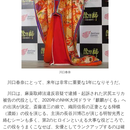
川口春奈
川口春奈にとって、来年は非常に重要な1年になりそうだ。
川口は、麻薬取締法違反容疑で逮捕・起訴された沢尻エリカ
被告の代役として、2020年のNHK大河ドラマ『麒麟がくる』へ
の出演が決定。斎藤道三の娘で、織田信長の正妻となる帰蝶
（濃姫）の役を演じる。主演の長谷川博己が演じる明智光秀と
絡むシーンも多く、第2のヒロインといえる大事な役どころで、
この役をうまくこなせば、女優としてランクアップするのは確