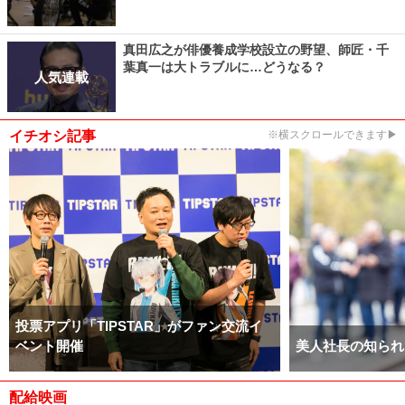
真田広之が俳優養成学校設立の野望、師匠・千
葉真一は大トラブルに…どうなる？
人気連載
イチオシ記事
※横スクロールできます▶
投票アプリ「TIPSTAR」がファン交流イ
ベント開催
美人社長の知られ
配給映画