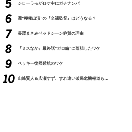
ジローラモがロケ中にガチナンパ
瀧“極秘出演”の『全裸監督』はどうなる？
長澤まさみベッドシーン称賛の理由
『ミスなか』最終話“ガロ編”に落胆したワケ
ベッキー復帰難航のワケ
山崎賢人＆広瀬すず、すれ違い破局危機報道も…