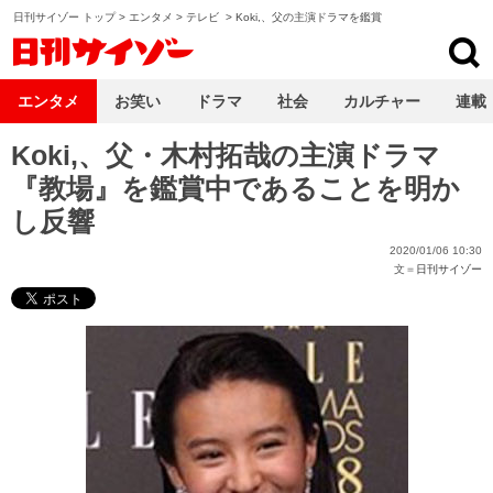
日刊サイゾー トップ
>
エンタメ
>
テレビ
>
Koki,、父の主演ドラマを鑑賞
日刊サイゾー
エンタメ
お笑い
ドラマ
社会
カルチャー
連載
Koki,、父・木村拓哉の主演ドラマ
『教場』を鑑賞中であることを明か
し反響
2020/01/06 10:30
文＝
日刊サイゾー