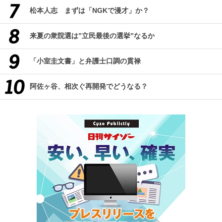
松本人志 まずは「NGKで漫才」か？
来夏の衆院選は”立民最後の選挙”なるか
「小室圭文書」と弁護士口調の貫禄
阿佐ヶ谷、相次ぐ再開発でどうなる？