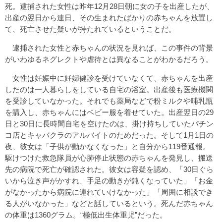
死。逮捕された女性は昨年12月28日朝に女の子を出産したが、
出産の翌日から連日、その生まれたばかりの赤ちゃんを放置し
て、死亡させた疑いが持たれているということだ。
逮捕された女性と赤ちゃんの状況を見れば、この事件の背景
がいわゆるネグレクトや虐待とは異なることがわかるだろう。
女性は妊娠中に妊婦健診を受けていなくて、赤ちゃんを出産
したのは一人暮らしをしている自宅の浴室。出産後も医療機関
を受診していなかった。それでも薬局などで粉ミルクや哺乳瓶
を購入し、赤ちゃんにはベビー服を着せていた。出産翌日の29
日と30日に長時間自宅を空けたのは、掛け持ちしていたパチン
コ店とキャバクラのアルバイトのためだった。そして1月1日の
夜、彼女は「子供が動かなくなった」と自分から119番通報。
駆けつけた救急隊員が心肺停止状態の赤ちゃんを発見し、搬送
先の病院で死亡が確認された。彼女は容疑を認め、「30日ぐら
いから泣き声がかすれ、手足の動きが鈍くなっていた」「お金
がなかったから病院に連れていけなかった」「周囲に相談でき
る人がいなかった」などと話しているという。死んだ赤ちゃん
の体重は1360グラム。“極低出生体重児”だった。