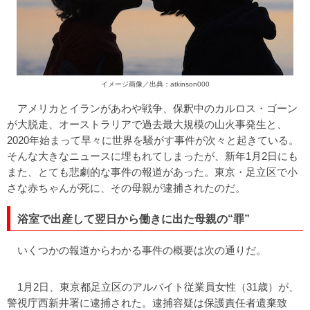
イメージ画像／出典：atkinson000
アメリカとイランがあわや戦争、保釈中のカルロス・ゴーン
が大脱走、オーストラリアで過去最大規模の山火事発生と、
2020年始まって早々に世界を騒がす事件が次々と起きている。
そんな大きなニュースに埋もれてしまったが、新年1月2日にも
また、とても悲劇的な事件の報道があった。東京・足立区で小
さな赤ちゃんが死に、その母親が逮捕されたのだ。
浴室で出産して翌日から働きに出た母親の“罪”
いくつかの報道からわかる事件の概要は次の通りだ。
1月2日、東京都足立区のアルバイト従業員女性（31歳）が、
警視庁西新井署に逮捕された。逮捕容疑は保護責任者遺棄致