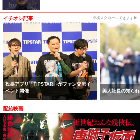
イチオシ記事
※横スクロールできます▶
投票アプリ「TIPSTAR」がファン交流イ
ベント開催
美人社長の知られ
配給映画