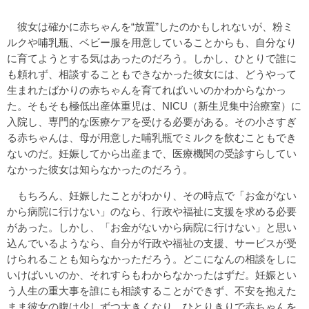
彼女は確かに赤ちゃんを“放置”したのかもしれないが、粉ミ
ルクや哺乳瓶、ベビー服を用意していることからも、自分なり
に育てようとする気はあったのだろう。しかし、ひとりで誰に
も頼れず、相談することもできなかった彼女には、どうやって
生まれたばかりの赤ちゃんを育てればいいのかわからなかっ
た。そもそも極低出産体重児は、NICU（新生児集中治療室）に
入院し、専門的な医療ケアを受ける必要がある。その小さすぎ
る赤ちゃんは、母が用意した哺乳瓶でミルクを飲むこともでき
ないのだ。妊娠してから出産まで、医療機関の受診すらしてい
なかった彼女は知らなかったのだろう。
もちろん、妊娠したことがわかり、その時点で「お金がない
から病院に行けない」のなら、行政や福祉に支援を求める必要
があった。しかし、「お金がないから病院に行けない」と思い
込んでいるようなら、自分が行政や福祉の支援、サービスが受
けられることも知らなかっただろう。どこになんの相談をしに
いけばいいのか、それすらもわからなかったはずだ。妊娠とい
う人生の重大事を誰にも相談することができず、不安を抱えた
まま彼女の腹は少しずつ大きくなり、ひとりきりで赤ちゃんを