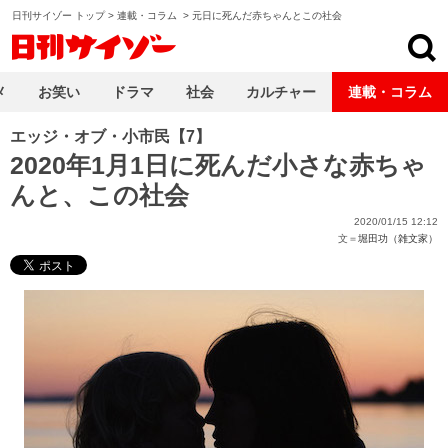
日刊サイゾー トップ
>
連載・コラム
>
元日に死んだ赤ちゃんとこの社会
日刊サイゾー
メ
お笑い
ドラマ
社会
カルチャー
連載・コラム
エッジ・オブ・小市民【7】
2020年1月1日に死んだ小さな赤ちゃ
んと、この社会
2020/01/15 12:12
文＝
堀田功（雑文家）