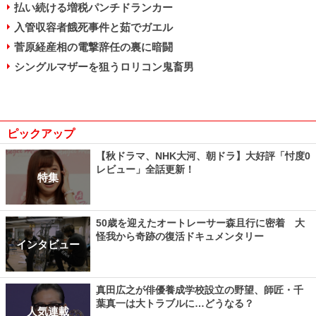
払い続ける増税パンチドランカー
入管収容者餓死事件と茹でガエル
菅原経産相の電撃辞任の裏に暗闘
シングルマザーを狙うロリコン鬼畜男
ピックアップ
【秋ドラマ、NHK大河、朝ドラ】大好評「忖度0
レビュー」全話更新！
特集
50歳を迎えたオートレーサー森且行に密着 大
怪我から奇跡の復活ドキュメンタリー
インタビュー
真田広之が俳優養成学校設立の野望、師匠・千
葉真一は大トラブルに…どうなる？
人気連載