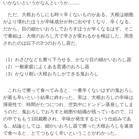
いかないというかなんというか……。
ただ、大根おろしにも時々辛くないものがある。大根は細胞
がより壊れたほうが辛味成分が外に出やすくなり、辛くなる。
だから、目の細かいおろしでおろすほうが辛くなるはず。そこ
で番組は、大根のおろし方で辛さが変わるかを検証した。用意
されたのは以下の3つのおろし器だ。
（1）わさびなども擦り下ろせる、かなり目の細かいおろし器
（2）一般家庭によくある普通のおろし器
（3）かなり粗い大根おろしができる鬼おろし
これらで擦って食べてみると、一番辛くないはずの鬼おろし
が最も辛いという結果に終わった。実は、大根おろしの辛味は
揮発性で、時間がたつにつれ、空気中にドンドン蒸発してしま
うのだ。鬼おろしでおろすと細胞や組織が残っているので、口
の中でももう1回裁断され、辛味が発生するという仕組みであ
る。結論としては、細かいおろし器で擦った大根おろしを速攻
で食べると、とてつもなく辛いということがわかった。