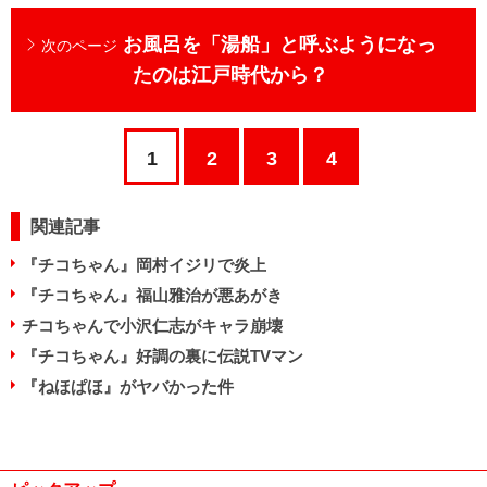
お風呂を「湯船」と呼ぶようになっ
次のページ
たのは江戸時代から？
1
2
3
4
関連記事
『チコちゃん』岡村イジリで炎上
『チコちゃん』福山雅治が悪あがき
チコちゃんで小沢仁志がキャラ崩壊
『チコちゃん』好調の裏に伝説TVマン
『ねほぱほ』がヤバかった件