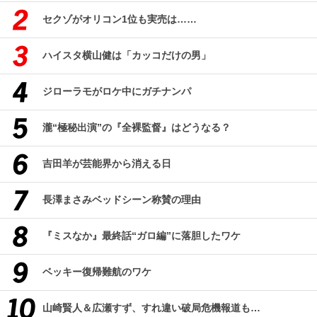
セクゾがオリコン1位も実売は……
ハイスタ横山健は「カッコだけの男」
ジローラモがロケ中にガチナンパ
瀧“極秘出演”の『全裸監督』はどうなる？
吉田羊が芸能界から消える日
長澤まさみベッドシーン称賛の理由
『ミスなか』最終話“ガロ編”に落胆したワケ
ベッキー復帰難航のワケ
山崎賢人＆広瀬すず、すれ違い破局危機報道も…