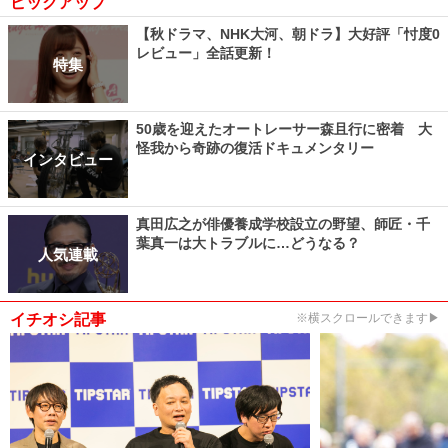
ピックアップ
【秋ドラマ、NHK大河、朝ドラ】大好評「忖度0
レビュー」全話更新！
特集
50歳を迎えたオートレーサー森且行に密着 大
怪我から奇跡の復活ドキュメンタリー
インタビュー
真田広之が俳優養成学校設立の野望、師匠・千
葉真一は大トラブルに…どうなる？
人気連載
イチオシ記事
※横スクロールできます▶