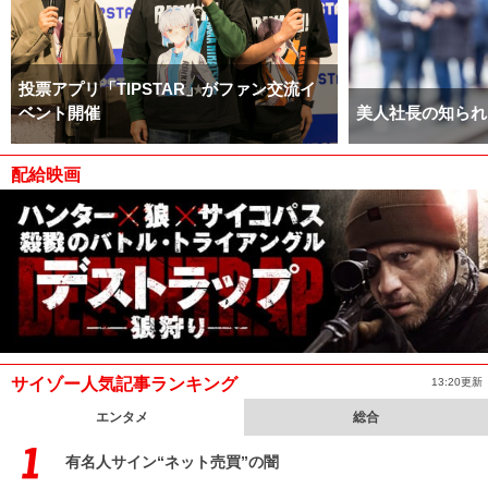
投票アプリ「TIPSTAR」がファン交流イ
ベント開催
美人社長の知られ
配給映画
サイゾー人気記事ランキング
13:20更新
エンタメ
総合
有名人サイン“ネット売買”の闇