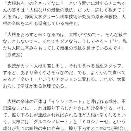
「大根おろしの辛さってなに？」という問いに対するチコちゃ
んの答えは「大根なりの最後の抵抗」だった。詳しく教えてく
れるのは、静岡大学グリーン科学技術研究所の原正和教授。大
根の辛味を15年も研究している先生だ。
「大根をおろすと辛くなるのは、大根が“やめて～。そんな殺生
なことしないで～。それでもダメならこうしてやる～！”と、私
たち人間に辛みをもってして最後の抵抗を見せているんです」
（原教授）
教授がカット大根を差し出し、それを食べる番組スタッフ。
すると、あまり辛くなさそうなのだ。でも、よくかんで食べて
みると「辛い！」というリアクションに変わる。これが、大根
おろしで辛味が出る原理である。
大根の辛味の正体は「イソシアネート」と呼ばれる成分。不
思議なことに、これは擦り下ろしたときにだけ発生する。そし
て、擦り下ろしが連続されればされるほど大根は辛くなるとい
う。大根には「グルコシノレート」と「ミロシナーゼ」という
成分が別々の細胞の中に存在し、擦り下ろすとこの2つが融合し