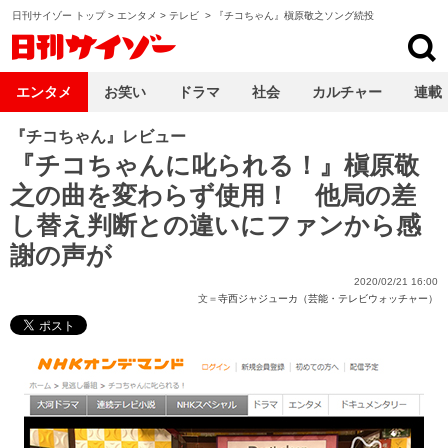
日刊サイゾー トップ
>
エンタメ
>
テレビ
>
『チコちゃん』槇原敬之ソング続投
日刊サイゾー
エンタメ
お笑い
ドラマ
社会
カルチャー
連載
『チコちゃん』レビュー
『チコちゃんに叱られる！』槇原敬
之の曲を変わらず使用！ 他局の差
し替え判断との違いにファンから感
謝の声が
2020/02/21 16:00
文＝
寺西ジャジューカ（芸能・テレビウォッチャー）